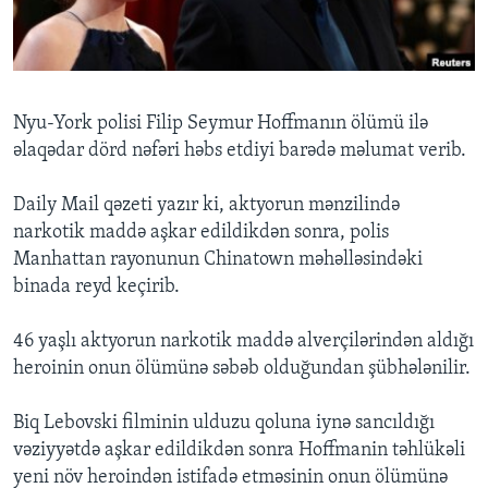
BIZI IZLƏYIN
Nyu-York polisi Filip Seymur Hoffmanın ölümü ilə
əlaqədar dörd nəfəri həbs etdiyi barədə məlumat verib.
Dillər
Daily Mail qəzeti yazır ki, aktyorun mənzilində
narkotik maddə aşkar edildikdən sonra, polis
Manhattan rayonunun Chinatown məhəlləsindəki
binada reyd keçirib.
46 yaşlı aktyorun narkotik maddə alverçilərindən aldığı
heroinin onun ölümünə səbəb olduğundan şübhələnilir.
Biq Lebovski filminin ulduzu qoluna iynə sancıldığı
vəziyyətdə aşkar edildikdən sonra Hoffmanin təhlükəli
yeni növ heroindən istifadə etməsinin onun ölümünə