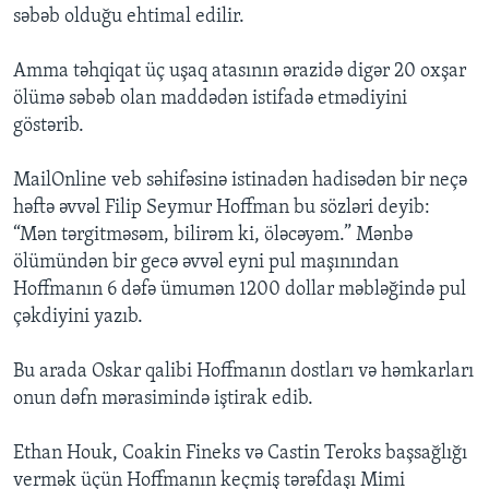
səbəb olduğu ehtimal edilir.
Amma təhqiqat üç uşaq atasının ərazidə digər 20 oxşar
ölümə səbəb olan maddədən istifadə etmədiyini
göstərib.
MailOnline veb səhifəsinə istinadən hadisədən bir neçə
həftə əvvəl Filip Seymur Hoffman bu sözləri deyib:
“Mən tərgitməsəm, bilirəm ki, öləcəyəm.” Mənbə
ölümündən bir gecə əvvəl eyni pul maşınından
Hoffmanın 6 dəfə ümumən 1200 dollar məbləğində pul
çəkdiyini yazıb.
Bu arada Oskar qalibi Hoffmanın dostları və həmkarları
onun dəfn mərasimində iştirak edib.
Ethan Houk, Coakin Fineks və Castin Teroks başsağlığı
vermək üçün Hoffmanın keçmiş tərəfdaşı Mimi