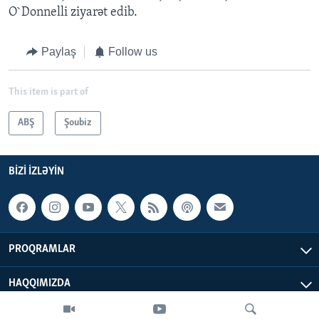
O`Donnelli ziyarət edib.
Paylaş
Follow us
This item is part of
ABŞ
Şoubiz
BIZI IZLƏYIN
PROQRAMLAR
HAQQIMIZDA