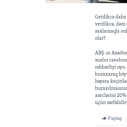
Getdikcə daha 
verdikcə, dəm 
saxlamaqla onl
olar?
ABŞ-ın Azərbay
sualın cavabını
rəhbərliyi nyu
buraxaraq böyü
həyata keçirilə
buraxılmasının
xərclərini 20%
üçün sərfəlidir
Paylaş