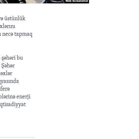
rə üstünlük
xlərını
nı necə tapmaq
 şəhəri bu
. Şəhər
bəxlər
qyasında
sferə
lərinə enerji
qtisadiyyat