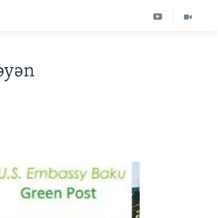
ləyən