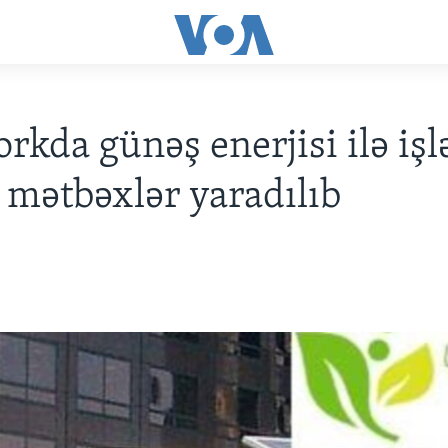
rkda günəş enerjisi ilə iş
 mətbəxlər yaradılıb