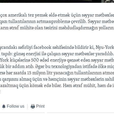
çox amerikalı tez yemək əldə etmək üçün səyyar mətbəxlə
qazı tullantılarının artmasıproblemə çevrilib. Səyyar mətbə
arın ətraf mühitə olan təsirini məhdudlaşdırmağın yolları
candakı səfirliyi facebook səhifəsində bildirir ki, Nyu-York
 tapıb: günəş enerjisi ilə çalışan səyyar mətbəxlər yaradılıb
-York küçələrinə 500 ədəd enerjiyə qənaət edən səyyar mət
k bir addım atıb. Əgər bu texnologiyadan istifadə ölkə mi
rsə hər saatda 15 milyon litr yanacağın tullantılarının atmo
 qarşısını almaq üçün və həmçinin səyyar mətbəxlərin sahib
 azaltmaq üçün kömək edə bilər. Həm ətraf mühit, həm də i
!
Follow us
Print