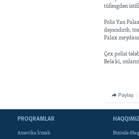
tüfəngdən istif
Polis Yan Pala
dayandırıb, tr
Palax meydanı
Çex polisi tələ
Belə ki, onları
Paylaş
PROQRAMLAR
HAQQIMI
Amerika İcmalı
Bizimlə Əla
LEARNING ENGLISH