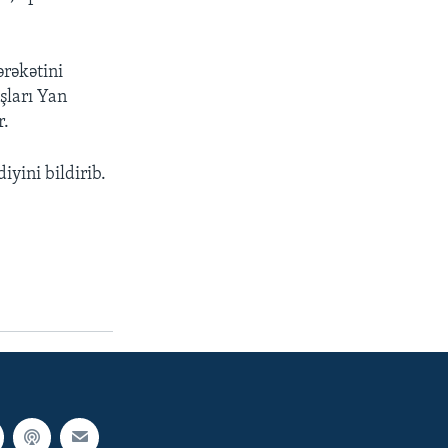
ərəkətini
şları Yan
r.
iyini bildirib.