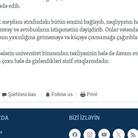
adə edib.
x meydanı ətrafındakı bütün ərazini bağlayıb, nəqliyyatın h
amvay və avtobusların istiqamətini dəyişdirib. Onlar vətənda
nın yaxınlığına getməməyə və küçəyə çıxmamağa çağırıbla
bələrin universitet binasından təxliyəsinin hələ də davam etd
n çoxu hələ də gizləndikləri sinif otaqlarındadır.
Şərhlərə bax
Follow us
Print
ZDA
BIZI IZLƏYIN
qə