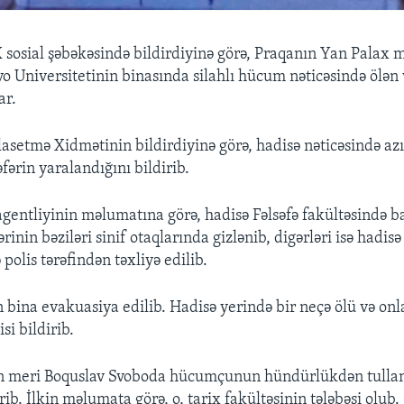
X sosial şəbəkəsində bildirdiyinə görə, Praqanın Yan Palax
vo Universitetinin binasında silahlı hücum nəticəsində ölən 
ar.
asetmə Xidmətinin bildirdiyinə görə, hadisə nəticəsində azı
ərin yaralandığını bildirib.
gentliyinin məlumatına görə, hadisə Fəlsəfə fakültəsində ba
ərinin bəziləri sinif otaqlarında gizlənib, digərləri isə hadis
 polis tərəfindən təxliyə edilib.
 bina evakuasiya edilib. Hadisə yerində bir neçə ölü və onla
si bildirib.
in meri Boquslav Svoboda hücumçunun hündürlükdən tulla
ib. İlkin məlumata görə, o, tarix fakültəsinin tələbəsi olub.