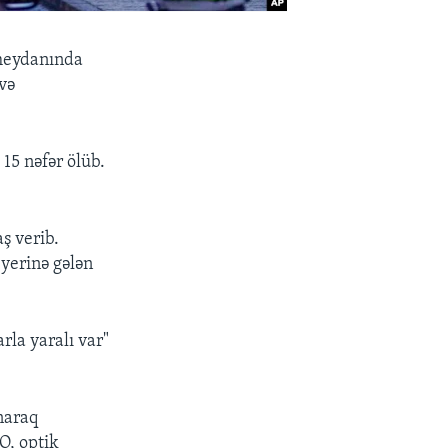
 meydanında
və
 15 nəfər ölüb.
ş verib.
ə yerinə gələn
rla yaralı var"
naraq
 O, optik