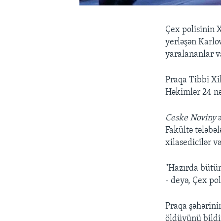
Çex polisinin 
yerləşən Karlo
yaralananlar v
Praqa Tibbi Xil
Həkimlər 24 nəf
Ceske Noviny
a
Fakültə tələbəl
xilasedicilər və
"Hazırda bütün
- deyə, Çex poli
Praqa şəhərin
öldüyünü bildir