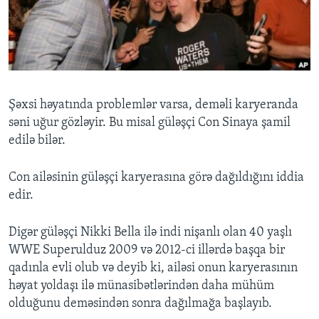
BIZI IZLƏYIN
Dillər
Şəxsi həyatında problemlər varsa, deməli karyeranda
səni uğur gözləyir. Bu misal güləşçi Con Sinaya şamil
edilə bilər.
Con ailəsinin güləşçi karyerasına görə dağıldığını iddia
edir.
Digər güləşçi Nikki Bella ilə indi nişanlı olan 40 yaşlı
WWE Superulduz 2009 və 2012-ci illərdə başqa bir
qadınla evli olub və deyib ki, ailəsi onun karyerasının
həyat yoldaşı ilə münasibətlərindən daha mühüm
olduğunu deməsindən sonra dağılmağa başlayıb.