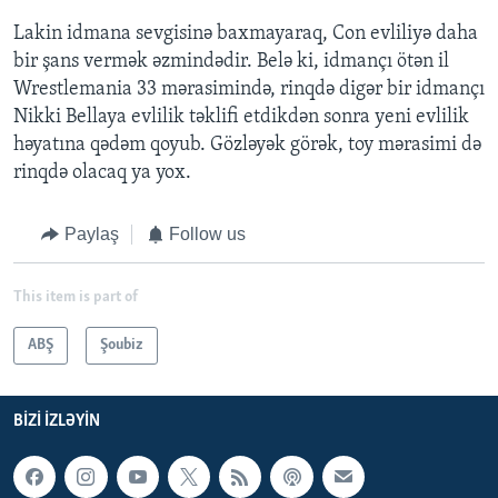
Lakin idmana sevgisinə baxmayaraq, Con evliliyə daha
bir şans vermək əzmindədir. Belə ki, idmançı ötən il
Wrestlemania 33 mərasimində, rinqdə digər bir idmançı
Nikki Bellaya evlilik təklifi etdikdən sonra yeni evlilik
həyatına qədəm qoyub. Gözləyək görək, toy mərasimi də
rinqdə olacaq ya yox.
Paylaş
Follow us
This item is part of
ABŞ
Şoubiz
BIZI IZLƏYIN