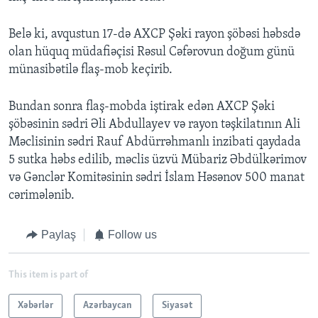
Belə ki, avqustun 17-də AXCP Şəki rayon şöbəsi həbsdə
olan hüquq müdafiəçisi Rəsul Cəfərovun doğum günü
münasibətilə flaş-mob keçirib.
Bundan sonra flaş-mobda iştirak edən AXCP Şəki
şöbəsinin sədri Əli Abdullayev və rayon təşkilatının Ali
Məclisinin sədri Rauf Abdürrəhmanlı inzibati qaydada
5 sutka həbs edilib, məclis üzvü Mübariz Əbdülkərimov
və Gənclər Komitəsinin sədri İslam Həsənov 500 manat
cərimələnib.
Paylaş
Follow us
This item is part of
Xəbərlər
Azərbaycan
Siyasət