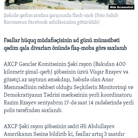
Şəkidə qədim zindan qarşısında flash-mob (Foto Sahib
BIZI IZLƏYIN
Kərimovun Facebook səhifəsindən götürülüb)
Fəallar hüquq müdafiəçisinin ad günü münasibəti
Dillər
qədim qala divarları önündə flaş-moba görə saxlanıb
AXCP Gənclər Komitəsinin Şəki rayon (Bakıdan 400
kilometr şimal-qərb) şöbəsinin üzvü Vüqar Rzayev və
gözətçi.az saytının əməkdaşı, həbsdə olan Anar
Məmmədlinin rəhbəri olduğu Seçkilərin Monitorinqi və
Demokratiyanın Tədrisi mərkəzinin yerli koordinatoru
Razim Rzayev sentyabrın 17-də saat 14 radələrində yerli
polis tərəfindən saxlanıb.
AXCP Şəki rayon şöbəsinin sədri Əli Abdullayev
Amerikanın Səsinə bildirib ki, fəallar artıq 3 saatdır