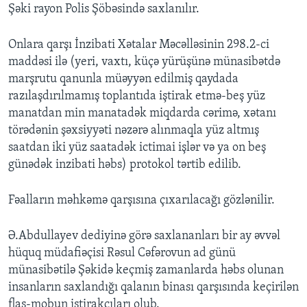
Şəki rayon Polis Şöbəsində saxlanılır.
Onlara qarşı İnzibati Xətalar Məcəlləsinin 298.2-ci
maddəsi ilə (yeri, vaxtı, küçə yürüşünə münasibətdə
marşrutu qanunla müəyyən edilmiş qaydada
razılaşdırılmamış toplantıda iştirak etmə-beş yüz
manatdan min manatadək miqdarda cərimə, xətanı
törədənin şəxsiyyəti nəzərə alınmaqla yüz altmış
saatdan iki yüz saatadək ictimai işlər və ya on beş
günədək inzibati həbs) protokol tərtib edilib.
Fəalların məhkəmə qarşısına çıxarılacağı gözlənilir.
Ə.Abdullayev dediyinə görə saxlananları bir ay əvvəl
hüquq müdafiəçisi Rəsul Cəfərovun ad günü
münasibətilə Şəkidə keçmiş zamanlarda həbs olunan
insanların saxlandığı qalanın binası qarşısında keçirilən
flaş-mobun iştirakçıları olub.