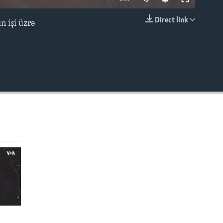
Direct link
 işi üzrə
EMBED