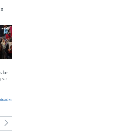
ən
ovlar
q və
pisodes