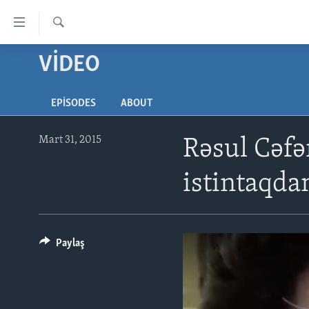
Accessibility
links
Axtar
Skip
VIDEO
ANA SƏHİFƏ
to
PROQRAMLAR
main
EPISODES
ABOUT
content
AZƏRBAYCAN
AMERIKA İCMALI
Skip
DÜNYA
DÜNYAYA BAXIŞ
to
Mart 31, 2015
Rəsul Cəfə
main
ABŞ
FAKTLAR NƏ DEYIR?
UKRAYNA BÖHRANI
Navigation
istintaqd
İRAN AZƏRBAYCANI
İSRAIL-HƏMAS MÜNAQIŞƏSI
ABŞ SEÇKILƏRI 2024
Skip
to
VIDEOLAR
Search
MEDIA AZADLIĞI
Paylaş
BAŞ MƏQALƏ