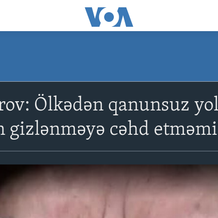
rov: Ölkədən qanunsuz yol
an gizlənməyə cəhd etməm