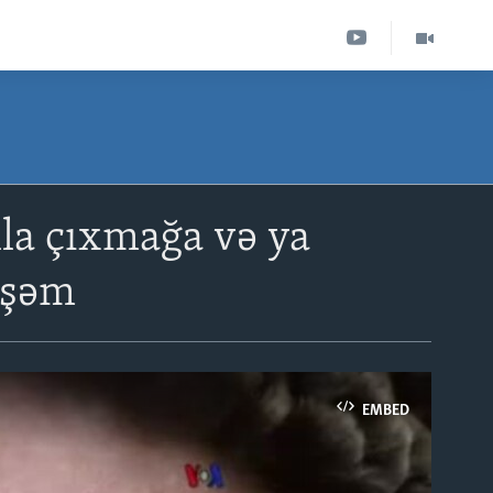
la çıxmağa və ya
işəm
EMBED