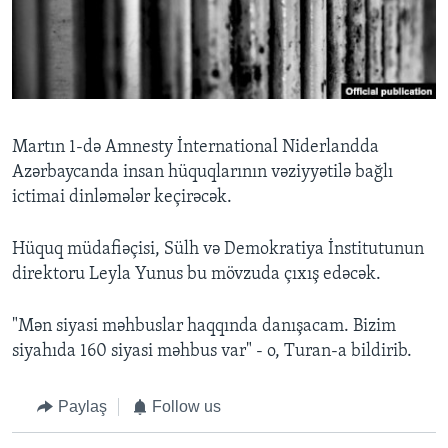
BIZI IZLƏYIN
Dillər
Martın 1-də Amnesty İnternational Niderlandda
Azərbaycanda insan hüquqlarının vəziyyətilə bağlı
ictimai dinləmələr keçirəcək.
Hüquq müdafiəçisi, Sülh və Demokratiya İnstitutunun
direktoru Leyla Yunus bu mövzuda çıxış edəcək.
"Mən siyasi məhbuslar haqqında danışacam. Bizim
siyahıda 160 siyasi məhbus var" - o, Turan-a bildirib.
Paylaş
Follow us