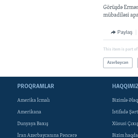
Görüşdə Erməni
mübadiləsi apa
Paylaş
This item is part of
Azərbaycan
PROQRAMLAR
HAQQIMI
Amerika İcmalı
Bizimlə Əla
LEARNING ENGLISH
Amerikana
İstifadə Şərt
BIZI IZLƏYIN
Dunyaya Baxış
Xüsusi Çıxı
İran Azərbaycanına Pəncərə
Bizim haqda