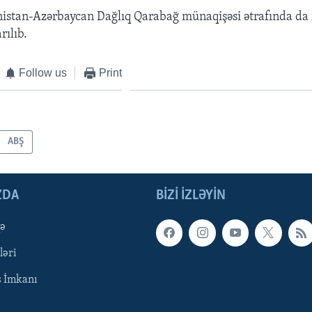
stan-Azərbaycan Dağlıq Qarabağ münaqişəsi ətrafında da 
rılıb.
Follow us
Print
ABŞ
ZDA
BIZI IZLƏYIN
qə
ləri
ş İmkanı