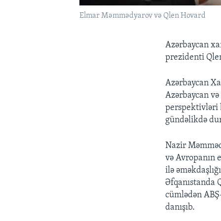
Elmar Məmmədyarov və Qlen Hovard
Azərbaycan xa
prezidenti Qle
Azərbaycan Xar
Azərbaycan və A
perspektivləri
gündəlikdə du
Nazir Məmmədya
və Avropanın e
ilə əməkdaşlığı
Əfqanıstanda Q
cümlədən ABŞ-a
danışıb.