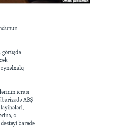
ondunun
, görüşdə
əcək
 beynəlxalq
rinin icrası
mübarizədə ABŞ
layihələri,
rinə, o
 dəstəyi barədə