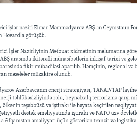
rici işlər naziri Elmar Məmmədyarov ABŞ-ın Ceymstaun F
n Hovardla görüşüb.
ici İşlər Nazirliyinin Mətbuat xidmətinin məlumatına görə
BŞ arasında ikitərəfli münasibətlərin inkişaf tarixi və gəl
 barəsində fikir mübadiləsi aparılıb. Həmçinin, regional və
ran məsələlər müzakirə olunub.
rov Azərbaycanın enerji strategiyası, TANAP/TAP layihələ
nerji təhlükəsizliyində rolu, beynəlxalq terrorizmə qarşı 
, ölkənin təşəbbüsü və iştirakı ilə həyata keçirilən nəqliyyat 
ətiyyətli dəstək əməliyyatında iştirakı və NATO üzv dövlətlə
 Əfqanıstan əməliyyatı üçün göstərilən tranzit və logistika