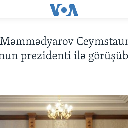
 Məmmədyarov Ceymstau
un prezidenti ilə görüşü