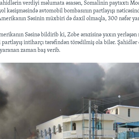
şahidlərin verdiyi məlumata əsasən, Somalinin paytaxtı Mo
 yol kəsişməsində avtomobil bombasının partlayışı nəticəsi
Amerikanın Səsinin müxbiri də daxil olmaqla, 300 nəfər ya
merikanın Səsinə bildirib ki, Zobe ərazisinə yaxın yerləşən
partlayış intiharçı tərəfindən törədilmiş ola bilər. Şahidlər 
c yaranan zaman baş verib.