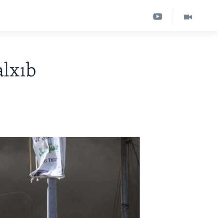
alxıb