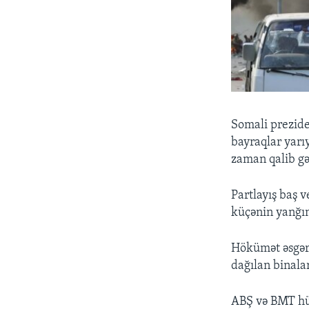
Somali prezid
bayraqlar yarıy
zaman qalib gə
Partlayış baş v
küçənin yanğın
Hökümət əsgərl
dağılan binala
ABŞ və BMT hüc