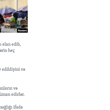
 elan edib,
çərin heç
 edildiyini və
ınların və
güman edirlər.
ağlığı ifadə