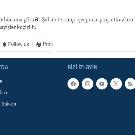
ar hücuma görə Əl-Şabab terrorçu qrupuna qarşı etirazlara 
yişlər keçirilir.
Follow us
Print
ZDA
BIZI IZLƏYIN
qə
ləri
ş İmkanı