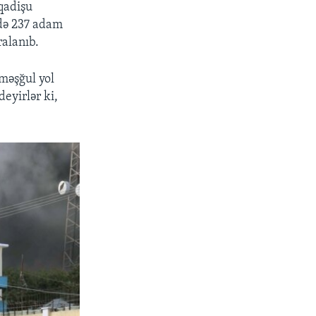
qadişu
ndə 237 adam
ralanıb.
 məşğul yol
deyirlər ki,