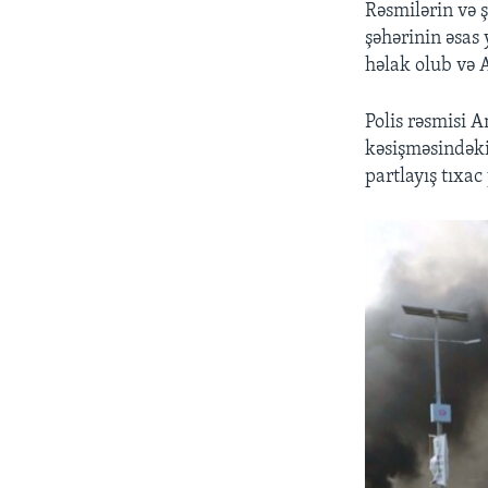
Rəsmilərin və 
şəhərinin əsas
həlak olub və 
Polis rəsmisi A
kəsişməsindəki 
partlayış tıxa