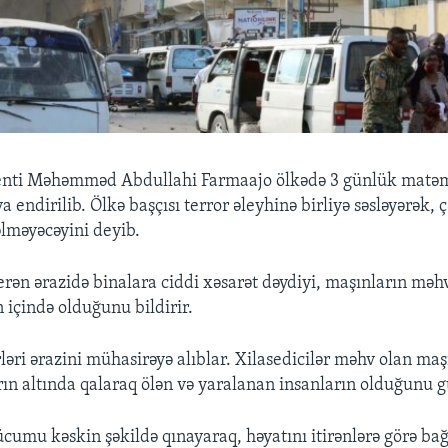
enti Məhəmməd Abdullahi Farmaajo ölkədə 3 günlük matəm
a endirilib. Ölkə başçısı terror əleyhinə birliyə səsləyərək, 
lməyəcəyini deyib.
erən ərazidə binalara ciddi xəsarət dəydiyi, maşınların məhv
 içində olduğunu bildirir.
əri ərazini mühasirəyə alıblar. Xilasedicilər məhv olan maş
rın altında qalaraq ölən və yaralanan insanların olduğunu 
umu kəskin şəkildə qınayaraq, həyatını itirənlərə görə bağs