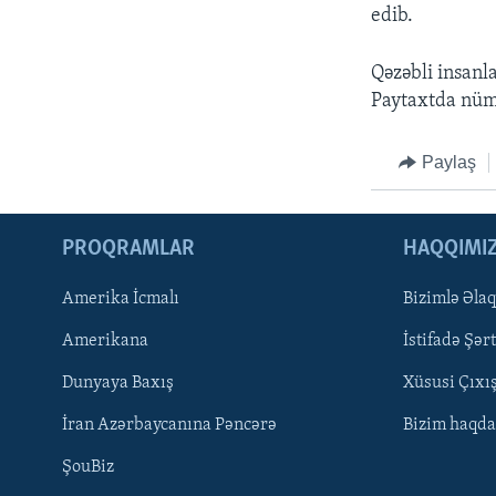
edib.
Qəzəbli insanl
Paytaxtda nüma
Paylaş
PROQRAMLAR
HAQQIMI
Amerika İcmalı
Bizimlə Əla
LEARNING ENGLISH
Amerikana
İstifadə Şərt
BIZI IZLƏYIN
Dunyaya Baxış
Xüsusi Çıxı
İran Azərbaycanına Pəncərə
Bizim haqda
ŞouBiz
Dillər