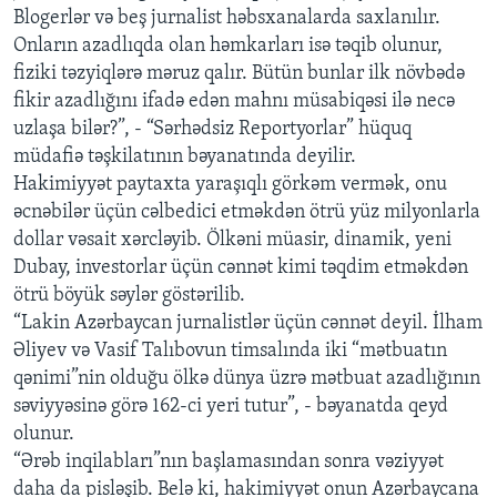
Blogerlər və beş jurnalist həbsxanalarda saxlanılır.
Onların azadlıqda olan həmkarları isə təqib olunur,
fiziki təzyiqlərə məruz qalır. Bütün bunlar ilk növbədə
fikir azadlığını ifadə edən mahnı müsabiqəsi ilə necə
uzlaşa bilər?”, - “Sərhədsiz Reportyorlar” hüquq
müdafiə təşkilatının bəyanatında deyilir.
Hakimiyyət paytaxta yaraşıqlı görkəm vermək, onu
əcnəbilər üçün cəlbedici etməkdən ötrü yüz milyonlarla
dollar vəsait xərcləyib. Ölkəni müasir, dinamik, yeni
Dubay, investorlar üçün cənnət kimi təqdim etməkdən
ötrü böyük səylər göstərilib.
“Lakin Azərbaycan jurnalistlər üçün cənnət deyil. İlham
Əliyev və Vasif Talıbovun timsalında iki “mətbuatın
qənimi”nin olduğu ölkə dünya üzrə mətbuat azadlığının
səviyyəsinə görə 162-ci yeri tutur”, - bəyanatda qeyd
olunur.
“Ərəb inqilabları”nın başlamasından sonra vəziyyət
daha da pisləşib. Belə ki, hakimiyyət onun Azərbaycana