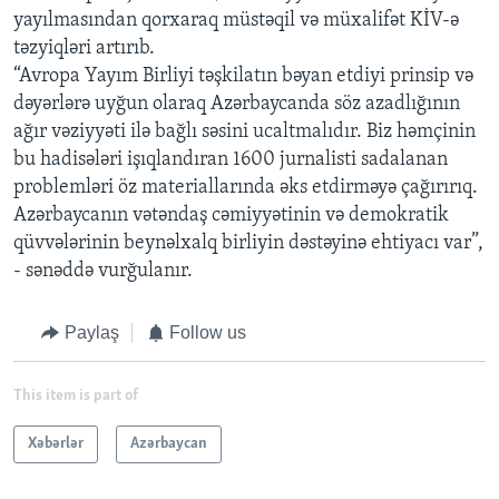
yayılmasından qorxaraq müstəqil və müxalifət KİV-ə
təzyiqləri artırıb.
“Avropa Yayım Birliyi təşkilatın bəyan etdiyi prinsip və
dəyərlərə uyğun olaraq Azərbaycanda söz azadlığının
ağır vəziyyəti ilə bağlı səsini ucaltmalıdır. Biz həmçinin
bu hadisələri işıqlandıran 1600 jurnalisti sadalanan
problemləri öz materiallarında əks etdirməyə çağırırıq.
Azərbaycanın vətəndaş cəmiyyətinin və demokratik
qüvvələrinin beynəlxalq birliyin dəstəyinə ehtiyacı var”,
- sənəddə vurğulanır.
Paylaş
Follow us
This item is part of
Xəbərlər
Azərbaycan