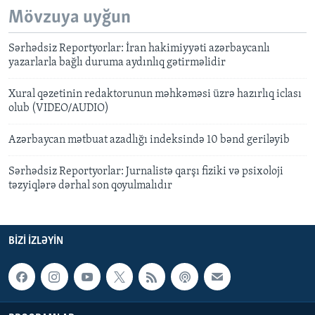
Mövzuya uyğun
Sərhədsiz Reportyorlar: İran hakimiyyəti azərbaycanlı
yazarlarla bağlı duruma aydınlıq gətirməlidir
Xural qəzetinin redaktorunun məhkəməsi üzrə hazırlıq iclası
olub (VIDEO/AUDIO)
Azərbaycan mətbuat azadlığı indeksində 10 bənd geriləyib
Sərhədsiz Reportyorlar: Jurnalistə qarşı fiziki və psixoloji
təzyiqlərə dərhal son qoyulmalıdır
BIZI IZLƏYIN