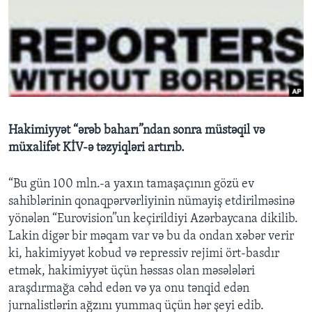
BIZI IZLƏYIN
Dillər
Hakimiyyət “ərəb baharı”ndan sonra müstəqil və
müxalifət KİV-ə təzyiqləri artırıb.
“Bu gün 100 mln.-a yaxın tamaşaçının gözü ev
sahiblərinin qonaqpərvərliyinin nümayiş etdirilməsinə
yönələn “Eurovision”un keçirildiyi Azərbaycana dikilib.
Lakin digər bir məqam var və bu da ondan xəbər verir
ki, hakimiyyət kobud və repressiv rejimi ört-basdır
etmək, hakimiyyət üçün həssas olan məsələləri
araşdırmağa cəhd edən və ya onu tənqid edən
jurnalistlərin ağzını yummaq üçün hər şeyi edib.