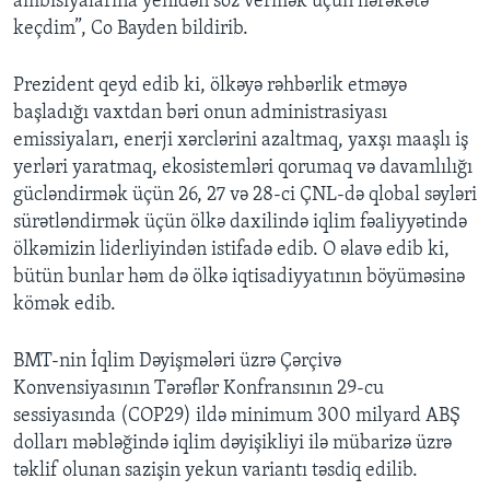
ambisiyalarına yenidən söz vermək üçün hərəkətə
keçdim”, Co Bayden bildirib.
Prezident qeyd edib ki, ölkəyə rəhbərlik etməyə
başladığı vaxtdan bəri onun administrasiyası
emissiyaları, enerji xərclərini azaltmaq, yaxşı maaşlı iş
yerləri yaratmaq, ekosistemləri qorumaq və davamlılığı
gücləndirmək üçün 26, 27 və 28-ci ÇNL-də qlobal səyləri
sürətləndirmək üçün ölkə daxilində iqlim fəaliyyətində
ölkəmizin liderliyindən istifadə edib. O əlavə edib ki,
bütün bunlar həm də ölkə iqtisadiyyatının böyüməsinə
kömək edib.
BMT-nin İqlim Dəyişmələri üzrə Çərçivə
Konvensiyasının Tərəflər Konfransının 29-cu
sessiyasında (COP29) ildə minimum 300 milyard ABŞ
dolları məbləğində iqlim dəyişikliyi ilə mübarizə üzrə
təklif olunan sazişin yekun variantı təsdiq edilib.