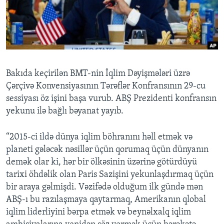
BIZI IZLƏYIN
Dillər
Bakıda keçirilən BMT-nin İqlim Dəyişmələri üzrə
Çərçivə Konvensiyasının Tərəflər Konfransının 29-cu
sessiyası öz işini başa vurub. ABŞ Prezidenti konfransın
yekunu ilə bağlı bəyanat yayıb.
“2015-ci ildə dünya iqlim böhranını həll etmək və
planeti gələcək nəsillər üçün qorumaq üçün dünyanın
demək olar ki, hər bir ölkəsinin üzərinə götürdüyü
tarixi öhdəlik olan Paris Sazişini yekunlaşdırmaq üçün
bir araya gəlmişdi. Vəzifədə olduğum ilk gündə mən
ABŞ-ı bu razılaşmaya qaytarmaq, Amerikanın qlobal
iqlim liderliyini bərpa etmək və beynəlxalq iqlim