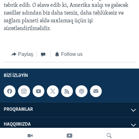
təbrik edib. O əlavə edib ki, Amerika xalqı və gələcək
nəsillər adından biz daha təmiz, daha təhlükəsiz və
sağlam planeti əldə saxlamaq üçün işi
sürətləndirilməlidir.
Paylaş
Follow us
BIZI IZLƏYIN
PROQRAMLAR
HAQQIMIZDA