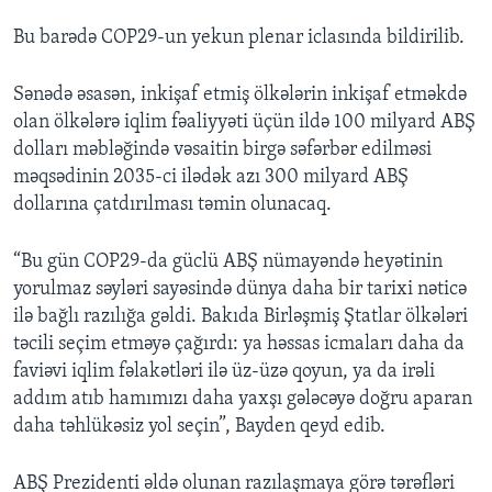
Bu barədə COP29-un yekun plenar iclasında bildirilib.
Sənədə əsasən, inkişaf etmiş ölkələrin inkişaf etməkdə
olan ölkələrə iqlim fəaliyyəti üçün ildə 100 milyard ABŞ
dolları məbləğində vəsaitin birgə səfərbər edilməsi
məqsədinin 2035-ci ilədək azı 300 milyard ABŞ
dollarına çatdırılması təmin olunacaq.
“Bu gün COP29-da güclü ABŞ nümayəndə heyətinin
yorulmaz səyləri sayəsində dünya daha bir tarixi nəticə
ilə bağlı razılığa gəldi. Bakıda Birləşmiş Ştatlar ölkələri
təcili seçim etməyə çağırdı: ya həssas icmaları daha da
faviəvi iqlim fəlakətləri ilə üz-üzə qoyun, ya da irəli
addım atıb hamımızı daha yaxşı gələcəyə doğru aparan
daha təhlükəsiz yol seçin”, Bayden qeyd edib.
ABŞ Prezidenti əldə olunan razılaşmaya görə tərəfləri