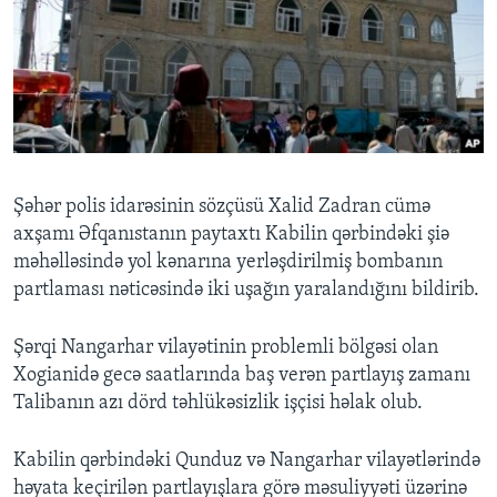
Şəhər polis idarəsinin sözçüsü Xalid Zadran cümə
axşamı Əfqanıstanın paytaxtı Kabilin qərbindəki şiə
məhəlləsində yol kənarına yerləşdirilmiş bombanın
partlaması nəticəsində iki uşağın yaralandığını bildirib.
Şərqi Nangarhar vilayətinin problemli bölgəsi olan
Xogianidə gecə saatlarında baş verən partlayış zamanı
Talibanın azı dörd təhlükəsizlik işçisi həlak olub.
Kabilin qərbindəki Qunduz və Nangarhar vilayətlərində
həyata keçirilən partlayışlara görə məsuliyyəti üzərinə