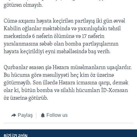
götürən olmayıb.
Cümə axşamı həyata keçirilən partlayış iki gün əvvəl
Kabilin oğlanlar məktəbində və yaxınlıqdakı təhsil
mərkəzində 6 nəfərin ölümünə və 17 nəfərin
yaralanmasına səbəb olan bomba partlayışlarının
həyata keçirildiyi eyni məhəlləsində baş verib.
Qurbanlar əsasən şiə Həzara müsəlmanların uşaqlardır.
Bu hücuma görə məsuliyyəti heç kim öz üzərinə
götürməyib. Son illərdə Həzara icmasına qarşı, demək
olar ki, bütün bomba və silahlı hücumları İD-Xorasan
öz üzərinə götürüb.
Paylaş
Follow us
BIZI IZLƏYIN