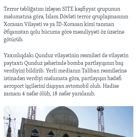
Terror təbliğatını izləyən SITE kəşfiyyat qrupunun
məlumatına görə, İslam Dövləti terror qruplaşmasının
Xorasan Vilayəti və ya İD-Xorasan kimi tanınan
Əfqanıstan qolu hücuma görə məsuliyyəti öz üzərinə
götürüb.
Yaxınlıqdakı Qunduz vilayətinin rəsmiləri də vilayətin
paytaxtı Qunduz şəhərində bomba partlayışının baş
verdiyini bildirib. Yerli medianın Taliban rəsmilərinə
istinadən verdiyi məlumata görə, partlayışın hədəfi
aeroport işçilərini daşıyan avtomobil olub. Hadisə
zamanı 4 nəfər ölüb, 18 nəfər yaralanıb.