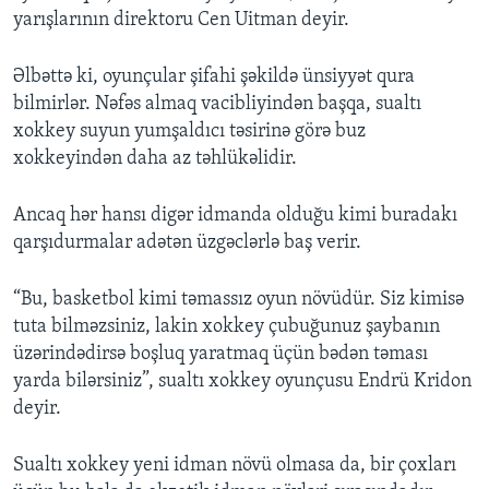
yarışlarının direktoru Cen Uitman deyir.
Əlbəttə ki, oyunçular şifahi şəkildə ünsiyyət qura
bilmirlər. Nəfəs almaq vacibliyindən başqa, sualtı
xokkey suyun yumşaldıcı təsirinə görə buz
xokkeyindən daha az təhlükəlidir.
Ancaq hər hansı digər idmanda olduğu kimi buradakı
qarşıdurmalar adətən üzgəclərlə baş verir.
“Bu, basketbol kimi təmassız oyun növüdür. Siz kimisə
tuta bilməzsiniz, lakin xokkey çubuğunuz şaybanın
üzərindədirsə boşluq yaratmaq üçün bədən təması
yarda bilərsiniz”, sualtı xokkey oyunçusu Endrü Kridon
deyir.
Sualtı xokkey yeni idman növü olmasa da, bir çoxları