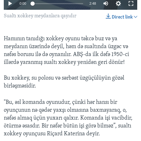
0:00
2:48
Sualtı xokkey meydanlara qayıdır
BIZI IZLƏYIN
Direct link
Hamının tanıdığı xokkey oyunu təkcə buz və ya
Dillər
meydanın üzərində deyil, həm də sualtında üzgəc və
nəfəs borusu ilə də oynanılır. ABŞ-da ilk dəfə 1950-ci
illərdə yaranmış sualtı xokkey yenidən geri dönür!
Bu xokkey, su polosu və sərbəst üzgüçülüyün gözəl
birləşməsidir.
"Bu, əsl komanda oyunudur, çünki hər hansı bir
oyunçunun nə qədər yaxşı olmasına baxmayaraq, o,
nəfəs almaq üçün yuxarı qalxır. Komanda işi vacibdir,
ötürmə əsasdır. Bir nəfər bütün işi görə bilməz”, sualtı
xokkey oyunçusu Riçard Katerina deyir.