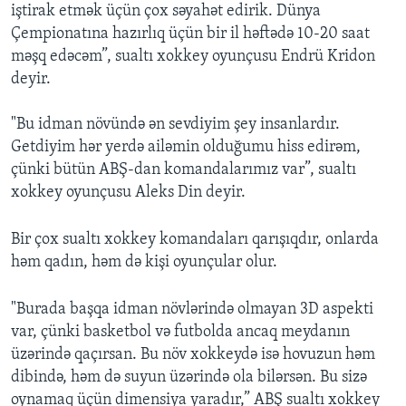
iştirak etmək üçün çox səyahət edirik. Dünya
Çempionatına hazırlıq üçün bir il həftədə 10-20 saat
məşq edəcəm”, sualtı xokkey oyunçusu Endrü Kridon
deyir.
"Bu idman növündə ən sevdiyim şey insanlardır.
Getdiyim hər yerdə ailəmin olduğumu hiss edirəm,
çünki bütün ABŞ-dan komandalarımız var”, sualtı
xokkey oyunçusu Aleks Din deyir.
Bir çox sualtı xokkey komandaları qarışıqdır, onlarda
həm qadın, həm də kişi oyunçular olur.
"Burada başqa idman növlərində olmayan 3D aspekti
var, çünki basketbol və futbolda ancaq meydanın
üzərində qaçırsan. Bu növ xokkeydə isə hovuzun həm
dibində, həm də suyun üzərində ola bilərsən. Bu sizə
oynamaq üçün dimensiya yaradır,” ABŞ sualtı xokkey