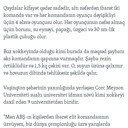
Qaydalar kifayət qədər sadədir, altı nəfərdən ibarət iki
komanda var və hər komandanın oyunçu dəyişikliyi
üçün 4 əlavə oyunçusu olur. Hər oyunçunun nəfəs almaq
üçün borusu, su eynəyi, papağı, üzgəci və 30 sm-lik
plastik çubuğu olur.
Buz xokkeyində olduğu kimi burada da məqsəd şaybanı
əks komandanın qapısına vurmaqdır. Şayba rezin
örtüklüdür və 1,5 kq çəkisi var. O, suyun üzünə qalxmır
və hovuzun dibində təhlükəsiz şəkildə qalır.
Vaşinqton şəhərinin yaxınlığında yerləşən Corc Meyson
Universiteti sualtı universitet idman növü kimi xokkeyi
daxil edən 9 universitetdən biridir.
“Mən ABŞ-ın kişilərdən ibarət elit komandasının
üzvüyəm, biz dünya çempionluğu üzrə yarışlarda