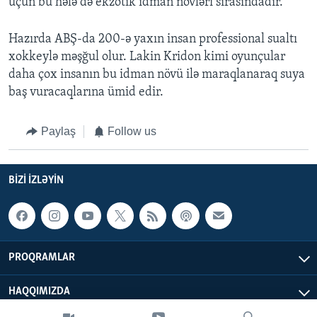
üçün bu hələ də ekzotik idman növləri sırasındadır.
Hazırda ABŞ-da 200-ə yaxın insan professional sualtı
xokkeylə məşğul olur. Lakin Kridon kimi oyunçular
daha çox insanın bu idman növü ilə maraqlanaraq suya
baş vuracaqlarına ümid edir.
Paylaş
Follow us
BIZI IZLƏYIN
PROQRAMLAR
HAQQIMIZDA