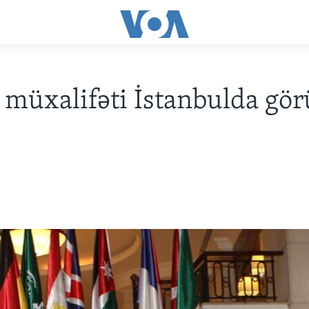
 müxalifəti İstanbulda gör
r