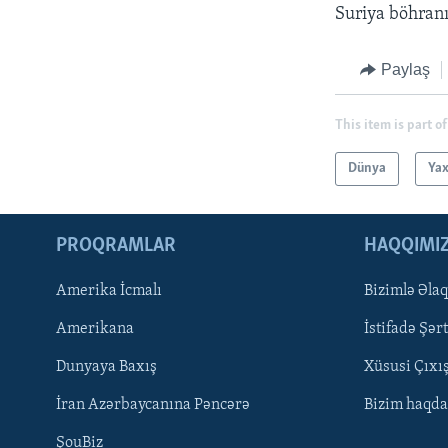
Suriya böhranın
Paylaş
This item is part of
Dünya
Yax
PROQRAMLAR
HAQQIMI
Amerika İcmalı
Bizimlə Əla
LEARNING ENGLISH
Amerikana
İstifadə Şərt
BIZI IZLƏYIN
Dunyaya Baxış
Xüsusi Çıxı
İran Azərbaycanına Pəncərə
Bizim haqda
ŞouBiz