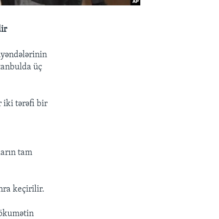
ir
ayəndələrinin
tanbulda üç
ki tərəfi bir
ların tam
a keçirilir.
hökumətin