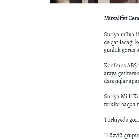
Müxalifət Cene
Suriya müxalif
də qatılacağı 
günlük görüş tə
Konfrans ABŞ v
araya gətirər
danışıqlar apa
Suriya Milli K
tərkibi haqda 
Türkiyədə görü
11 üzvlü qrup