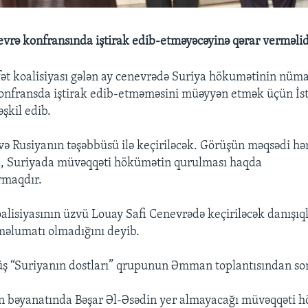
vrə konfransında iştirak edib-etməyəcəyinə qərar verməlid
ət koalisiyası gələn ay cenevrədə Suriya hökumətinin nüm
konfransda iştirak edib-etməməsini müəyyən etmək üçün İs
şkil edib.
ə Rusiyanın təşəbbüsü ilə keçiriləcək. Görüşün məqsədi hər i
ək, Suriyada müvəqqəti hökümətin qurulması haqda
rmaqdır.
oalisiyasının üzvü Louay Safi Cenevrədə keçiriləcək danışıq
məlumatı olmadığını deyib.
ş “Suriyanın dostları” qrupunun Əmman toplantısından sonr
un bəyanatında Bəşar Əl-Əsədin yer almayacağı müvəqqəti 