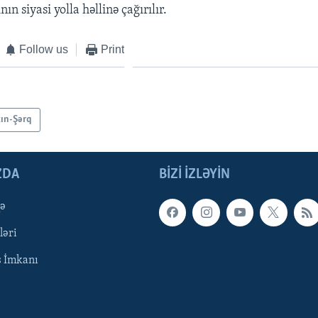
ın siyasi yolla həllinə çağırılır.
Follow us
Print
ın-Şərq
ZDA
BIZI IZLƏYIN
qə
ləri
ş İmkanı