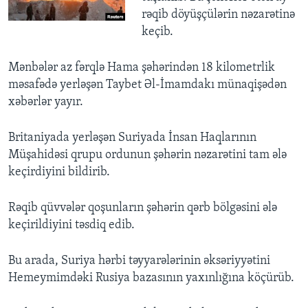
rəqib döyüşçülərin nəzarətinə
keçib.
Mənbələr az fərqlə Hama şəhərindən 18 kilometrlik
məsafədə yerləşən Taybet Əl-İmamdakı münaqişədən
xəbərlər yayır.
Britaniyada yerləşən Suriyada İnsan Haqlarının
Müşahidəsi qrupu ordunun şəhərin nəzarətini tam ələ
keçirdiyini bildirib.
Rəqib qüvvələr qoşunların şəhərin qərb bölgəsini ələ
keçirildiyini təsdiq edib.
Bu arada, Suriya hərbi təyyarələrinin əksəriyyətini
Hemeymimdəki Rusiya bazasının yaxınlığına köçürüb.