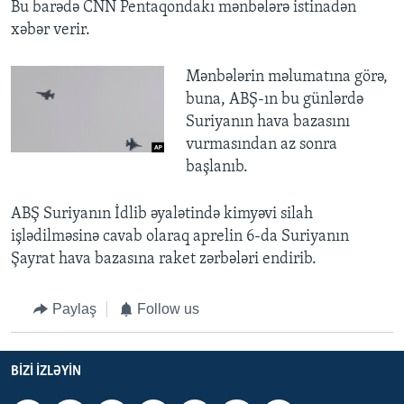
Bu barədə CNN Pentaqondakı mənbələrə istinadən
xəbər verir.
Mənbələrin məlumatına görə,
buna, ABŞ-ın bu günlərdə
Suriyanın hava bazasını
vurmasından az sonra
başlanıb.
ABŞ Suriyanın İdlib əyalətində kimyəvi silah
işlədilməsinə cavab olaraq aprelin 6-da Suriyanın
Şayrat hava bazasına raket zərbələri endirib.
Paylaş
Follow us
BIZI IZLƏYIN