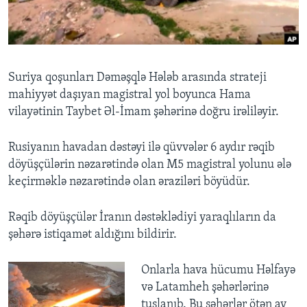
BIZI IZLƏYIN
Suriya qoşunları Dəməşqlə Hələb arasında strateji
mahiyyət daşıyan magistral yol boyunca Hama
Dillər
vilayətinin Taybet Əl-İmam şəhərinə doğru irəliləyir.
Rusiyanın havadan dəstəyi ilə qüvvələr 6 aydır rəqib
döyüşçülərin nəzarətində olan M5 magistral yolunu ələ
keçirməklə nəzarətində olan əraziləri böyüdür.
Rəqib döyüşçülər İranın dəstəklədiyi yaraqlıların da
şəhərə istiqamət aldığını bildirir.
Onlarla hava hücumu Həlfayə
və Latamheh şəhərlərinə
tuşlanıb. Bu şəhərlər ötən ay