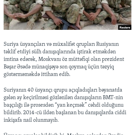
BIZI IZLƏYIN
Dillər
Suriya üsyançıları və müxalifət qrupları Rusiyanın
təklif etdiyi sülh danışıqlarında iştirak etməkdən
imtina edərək, Moskvanı öz müttəfiqi olan prezident
Bəşar Əsədə münaqişəyə son qoymaq üçün təzyiq
göstərməməkdə ittiham edib.
Suriyanın 40 üsyançı qrupu açıqladıqları bəyanatda
gələn ay keçirilməsi gözlənilən danışıqların BMT-nin
başçılığı ilə prosesdən “yan keçmək” cəhdi olduğunu
bildirib. 2014-cü ildən başlanan bu danışıqlarda ciddi
inkişafa nail olunmayıb.