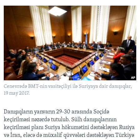
Cenevrədə BMT-nin vasitəçiliyi ilə Suriyaya dair danışıqlar,
19 may 2017.
Danışıqların yanvarın 29-30 arasında Soçidə
keçirilməsi nəzərdə tutulub. Sülh danışıqlarının
keçirilməsi planı Suriya hökumətini dəstəkləyən Rusiya
və İran, eləcə də müxalif qüvvələri dəstəkləyən Türkiyə