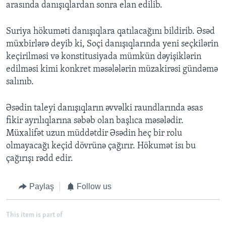
arasında danışıqlardan sonra elan edilib.
Suriya hökuməti danışıqlara qatılacağını bildirib. Əsəd
müxbirlərə deyib ki, Soçi danışıqlarında yeni seçkilərin
keçirilməsi və konstitusiyada mümkün dəyişiklərin
edilməsi kimi konkret məsələlərin müzakirəsi gündəmə
salınıb.
Əsədin taleyi danışıqların əvvəlki raundlarında əsas
fikir ayrılıqlarına səbəb olan başlıca məsələdir.
Müxalifət uzun müddətdir Əsədin heç bir rolu
olmayacağı keçid dövrünə çağırır. Hökumət isı bu
çağırışı rədd edir.
Paylaş
Follow us
This item is part of