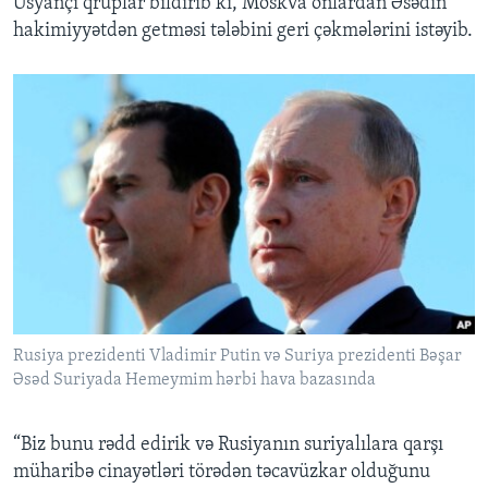
Üsyançı qruplar bildirib ki, Moskva onlardan Əsədin
hakimiyyətdən getməsi tələbini geri çəkmələrini istəyib.
Rusiya prezidenti Vladimir Putin və Suriya prezidenti Bəşar
Əsəd Suriyada Hemeymim hərbi hava bazasında
“Biz bunu rədd edirik və Rusiyanın suriyalılara qarşı
müharibə cinayətləri törədən təcavüzkar olduğunu