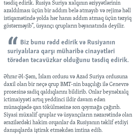
təsdiq edirik. Rusiya Suriya xalqının əziyyətlərinin
azaldılması üçün bir addım belə atmayıb və rejimə həll
istiqamətində yolda hər hansı addım atmaq üçün təzyiq
göstərməyib”, üsyançı qrupların bəyanatında deyilir.
Biz bunu rədd edirik və Rusiyanın
suriyalılara qarşı müharibə cinayətləri
törədən təcavüzkar olduğunu təsdiq edirik.
Əhrar Əl-Şəm, İslam ordusu və Azad Suriya ordusuna
daxil olan bir neçə qrup BMT-nin başçılığı ilə Cenevrə
prosesinə sadiq qaldıqlarını bildirib. Onlar beynəlxalq
ictimaiyyəti artıq yeddinci ildir davam edən
münaqişədə qan tökülməsinə son qoymağa çağırıb.
Siyasi müxalif qruplar və üsyançıların nəzarətində olan
ərazilərdəki hakim orqanlar da Rusiyanın təklif etdiyi
danışıqlarda iştirak etməkdən imtina edib.