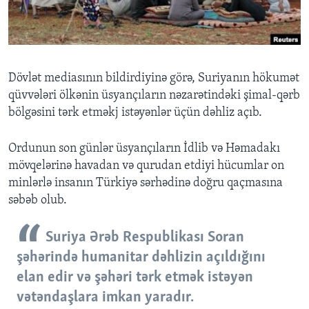
BIZI IZLƏYIN
Dövlət mediasının bildirdiyinə görə, Suriyanın hökumət
qüvvələri ölkənin üsyançıların nəzarətindəki şimal-qərb
Dillər
bölgəsini tərk etməkj istəyənlər üçün dəhliz açıb.
Ordunun son günlər üsyançıların İdlib və Həmadakı
mövqelərinə havadan və qurudan etdiyi hücumlar on
minlərlə insanın Türkiyə sərhədinə doğru qaçmasına
səbəb olub.
Suriya Ərəb Respublikası Soran
şəhərində humanitar dəhlizin açıldığını
elan edir və şəhəri tərk etmək istəyən
vətəndaşlara imkan yaradır.