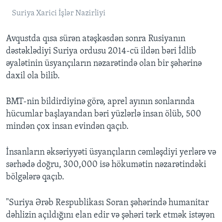
Suriya Xarici İşlər Nazirliyi
Avqustda qısa sürən atəşkəsdən sonra Rusiyanın
dəstəklədiyi Suriya ordusu 2014-cü ildən bəri İdlib
əyalətinin üsyançıların nəzarətində olan bir şəhərinə
daxil ola bilib.
BMT-nin bildirdiyinə görə, aprel ayının sonlarında
hücumlar başlayandan bəri yüzlərlə insan ölüb, 500
mindən çox insan evindən qaçıb.
İnsanların əksəriyyəti üsyançıların cəmləşdiyi yerlərə və
sərhədə doğru, 300,000 isə hökumətin nəzarətindəki
bölgələrə qaçıb.
"Suriya Ərəb Respublikası Soran şəhərində humanitar
dəhlizin açıldığını elan edir və şəhəri tərk etmək istəyən