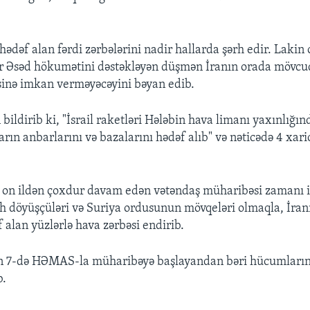
 hədəf alan fərdi zərbələrini nadir hallarda şərh edir. Lakin o
ər Əsəd hökumətini dəstəkləyən düşmən İranın orada mövc
inə imkan verməyəcəyini bəyan edib.
ildirib ki, "İsrail raketləri Hələbin hava limanı yaxınlığın
arın anbarlarını və bazalarını hədəf alıb" və nəticədə 4 xar
a on ildən çoxdur davam edən vətəndaş müharibəsi zamanı 
h döyüşçüləri və Suriya ordusunun mövqeləri olmaqla, İranı
 alan yüzlərlə hava zərbəsi endirib.
rın 7-də HƏMAS-la müharibəyə başlayandan bəri hücumların
b.