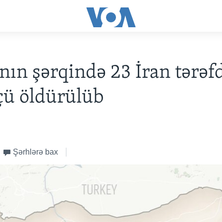
nın şərqində 23 İran tərəf
çü öldürülüb
Şərhlərə bax