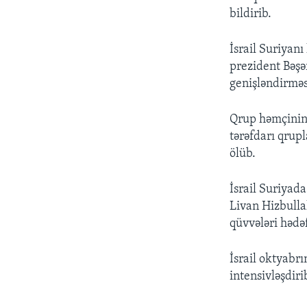
bildirib.
İsrail Suriyanı
prezident Bəş
genişləndirməs
Qrup həmçinin b
tərəfdarı qrupl
ölüb.
İsrail Suriyad
Livan Hizbulla
qüvvələri hədəf
İsrail oktyab
intensivləşdiri