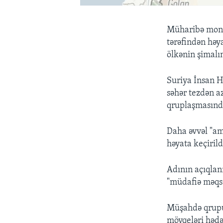
Müharibə monit
tərəfindən həy
ölkənin şimalı
Suriya İnsan H
səhər tezdən a
qruplaşmasından
Daha əvvəl "ame
həyata keçirild
Adının açıqlan
"müdafiə məqsə
Müşahdə qrupu 
mövqeləri hədə