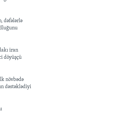
, dəfələrlə
udluğunu
dakı iran
ici döyüşçü
ilk növbədə
n dəstəklədiyi
ı