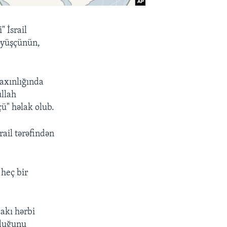
 İsrail
döyüşçünün,
yaxınlığında
ullah
çü" həlak olub.
rail tərəfindən
 heç bir
akı hərbi
lduğunu