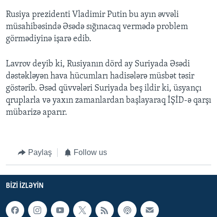
Rusiya prezidenti Vladimir Putin bu ayın əvvəli
müsahibəsində Əsədə sığınacaq vermədə problem
görmədiyinə işarə edib.
Lavrov deyib ki, Rusiyanın dörd ay Suriyada Əsədi
dəstəkləyən hava hücumları hadisələrə müsbət təsir
göstərib. Əsəd qüvvələri Suriyada beş ildir ki, üsyançı
qruplarla və yaxın zamanlardan başlayaraq İŞİD-ə qarşı
mübarizə aparır.
Paylaş
Follow us
BIZI IZLƏYIN