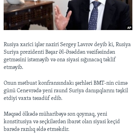
BIZI IZLƏYIN
Dillər
Rusiya xarici işlər naziri Sergey Lavrov deyib ki, Rusiya
Suriya prezidenti Bəşar Əl-Əsəddən vəzifəsindən
getməsini istəməyib və ona siyasi sığınacaq təklif
etməyib.
Onun mətbuat konfransındakı şərhləri BMT-nin cümə
günü Cenevrədə yeni raund Suriya danışıqlarını təşkil
etdiyi vaxta təsadüf edib.
Məqsəd ölkədə müharibəyə son qoymaq, yeni
konstitusiya və seçkilərdən ibarət olan siyasi keçid
barədə razılıq əldə etməkdir.