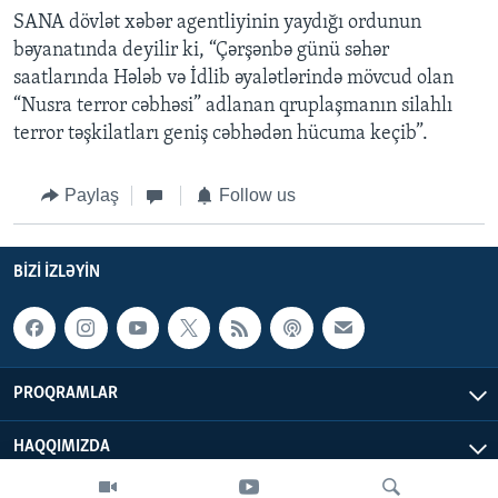
SANA dövlət xəbər agentliyinin yaydığı ordunun
bəyanatında deyilir ki, “Çərşənbə günü səhər
saatlarında Hələb və İdlib əyalətlərində mövcud olan
“Nusra terror cəbhəsi” adlanan qruplaşmanın silahlı
terror təşkilatları geniş cəbhədən hücuma keçib”.
Paylaş
Follow us
BIZI IZLƏYIN
PROQRAMLAR
HAQQIMIZDA