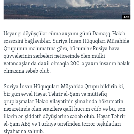
BIZI IZLƏYIN
Üsyançı döyüşçülər cümə axşamı günü Dəməşq-Hələb
şossesini bağlayıblar. Suriya İnsan Hüquqları Müşahidə
Dillər
Qrupunun məlumatına görə, hücumlar Rusiya hava
qüvvələrinin zərbələri nəticəsində ölən mülki
vətəndaşlar da daxil olmaqla 200-ə yaxın insanın həlak
olmasına səbəb olub.
Suriya İnsan Hüququları Müşahidə Qrupu bildirib ki,
bir gün əvvəl Həyat Təhrir əl-Şam və müttəfiq
qruplaşmalar Hələb vilayətinin şimalında hökumətin
nəzarətində olan ərazilərə qəfil hücum edib və bu, son
illərin ən şiddətli döyüşlərinə səbəb olub. Həyat Təhrir
əl-Şam ABŞ və Türkiyə tərəfindən terror təşkilatları
siyahısına salınıb.