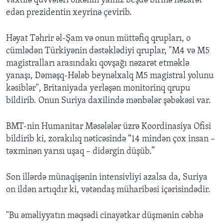
vaxtilə qüvvələri ölkənin yalnız beşdə birinə nəzarət
edən prezidentin xeyrinə çevirib.
Həyat Təhrir əl-Şam və onun müttəfiq qrupları, o
cümlədən Türkiyənin dəstəklədiyi qruplar, "M4 və M5
magistralları arasındakı qovşağı nəzarət etməklə
yanaşı, Dəməşq-Hələb beynəlxalq M5 magistral yolunu
kəsiblər", Britaniyada yerləşən monitorinq qrupu
bildirib. Onun Suriya daxilində mənbələr şəbəkəsi var.
BMT-nin Humanitar Məsələlər üzrə Koordinasiya Ofisi
bildirib ki, zorakılıq nəticəsində “14 mindən çox insan –
təxminən yarısı uşaq – didərgin düşüb.”
Son illərdə münaqişənin intensivliyi azalsa da, Suriya
on ildən artıqdır ki, vətəndaş müharibəsi içərisindədir.
"Bu əməliyyatın məqsədi cinayətkar düşmənin cəbhə