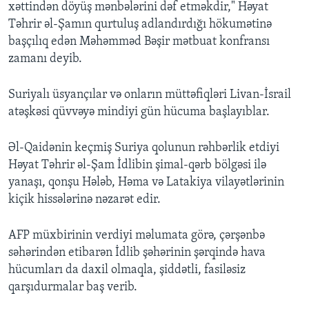
xəttindən döyüş mənbələrini dəf etməkdir," Həyat
Təhrir əl-Şamın qurtuluş adlandırdığı hökumətinə
başçılıq edən Məhəmməd Bəşir mətbuat konfransı
zamanı deyib.
Suriyalı üsyançılar və onların müttəfiqləri Livan-İsrail
atəşkəsi qüvvəyə mindiyi gün hücuma başlayıblar.
Əl-Qaidənin keçmiş Suriya qolunun rəhbərlik etdiyi
Həyat Təhrir əl-Şam İdlibin şimal-qərb bölgəsi ilə
yanaşı, qonşu Hələb, Həma və Latakiya vilayətlərinin
kiçik hissələrinə nəzarət edir.
AFP müxbirinin verdiyi məlumata görə, çərşənbə
səhərindən etibarən İdlib şəhərinin şərqində hava
hücumları da daxil olmaqla, şiddətli, fasiləsiz
qarşıdurmalar baş verib.