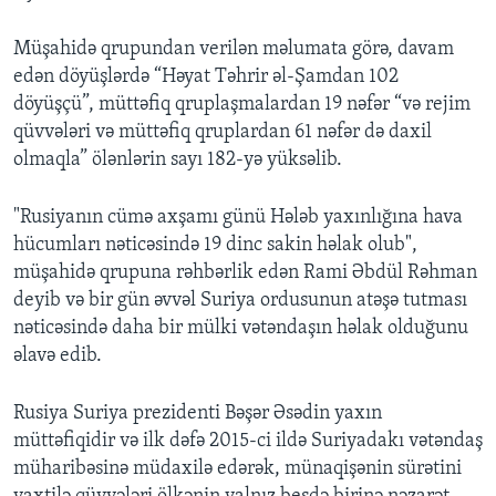
Müşahidə qrupundan verilən məlumata görə, davam
edən döyüşlərdə “Həyat Təhrir əl-Şamdan 102
döyüşçü”, müttəfiq qruplaşmalardan 19 nəfər “və rejim
qüvvələri və müttəfiq qruplardan 61 nəfər də daxil
olmaqla” ölənlərin sayı 182-yə yüksəlib.
"Rusiyanın cümə axşamı günü Hələb yaxınlığına hava
hücumları nəticəsində 19 dinc sakin həlak olub",
müşahidə qrupuna rəhbərlik edən Rami Əbdül Rəhman
deyib və bir gün əvvəl Suriya ordusunun atəşə tutması
nəticəsində daha bir mülki vətəndaşın həlak olduğunu
əlavə edib.
Rusiya Suriya prezidenti Bəşər Əsədin yaxın
müttəfiqidir və ilk dəfə 2015-ci ildə Suriyadakı vətəndaş
müharibəsinə müdaxilə edərək, münaqişənin sürətini