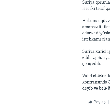
Suriya qoşunla
Hər iki tərəf qə
Hökumət qüvvəl
amansız itkilə
edərək döyüşlə
istehkamı olan
Suriya xarici 
edib. O, Suriy
çıxış edib.
Valid əl-Mualle
konfransında 
deyib və belə 
Paylaş