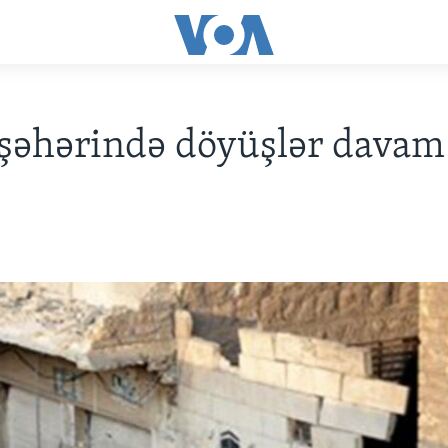
şəhərində döyüşlər davam