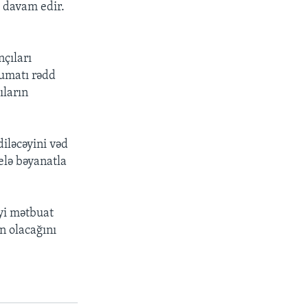
a davam edir.
çıları
lumatı rədd
ıların
diləcəyini vəd
elə bəyanatla
iyi mətbuat
 olacağını