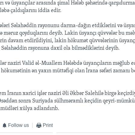
rı və üsyançılar arasında şimal Hələb şəhərində qarşıdurm
ləbə çaldıqlarını iddia edir.
əri Səlahəddin rayonunu darma-dağın etdiklərini və üsyan
rə məruz qoyduqlarını deyib. Lakin üsyançı qüvvələr bu mə
rin davam etdirildiyini, lakin hökumət qüvvələrinin üsyanç
 Səlahəddin rayonuna daxil ola bilmədiklərini deyib.
işlər naziri Valid əl-Muallem Hələbdə üsyançıların məğlub e
a hökumətinin ən yaxın müttəfiqi olan İrana səfəri zamanı b
m İranın xarici işlər naziri Əli Əkbər Salehilə birgə keçird
Əsəddən sonra Suriyada sülhməramlı keçidin qeyri-mümkün
ümüdləri xülya adlandırıb.
Follow us
Print