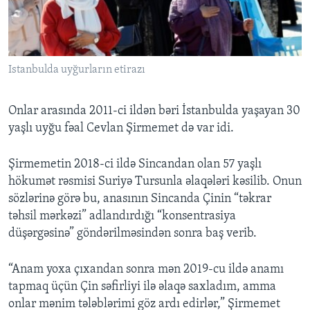
Istanbulda uyğurların etirazı
Onlar arasında 2011-ci ildən bəri İstanbulda yaşayan 30
yaşlı uyğu fəal Cevlan Şirmemet də var idi.
Şirmemetin 2018-ci ildə Sincandan olan 57 yaşlı
hökumət rəsmisi Suriyə Tursunla əlaqələri kəsilib. Onun
sözlərinə görə bu, anasının Sincanda Çinin “təkrar
təhsil mərkəzi” adlandırdığı “konsentrasiya
düşərgəsinə” göndərilməsindən sonra baş verib.
“Anam yoxa çıxandan sonra mən 2019-cu ildə anamı
tapmaq üçün Çin səfirliyi ilə əlaqə saxladım, amma
onlar mənim tələblərimi göz ardı edirlər,” Şirmemet