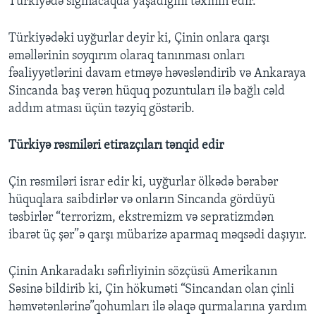
Türkiyədə sığınacaqda yaşadığını təxmin edir.
Türkiyədəki uyğurlar deyir ki, Çinin onlara qarşı
əməllərinin soyqırım olaraq tanınması onları
fəaliyyətlərini davam etməyə həvəsləndirib və Ankaraya
Sincanda baş verən hüquq pozuntuları ilə bağlı cəld
addım atması üçün təzyiq göstərib.
Türkiyə rəsmiləri etirazçıları tənqid edir
Çin rəsmiləri israr edir ki, uyğurlar ölkədə bərabər
hüquqlara saibdirlər və onların Sincanda gördüyü
təsbirlər “terrorizm, ekstremizm və sepratizmdən
ibarət üç şər”ə qarşı mübarizə aparmaq məqsədi daşıyır.
Çinin Ankaradakı səfirliyinin sözçüsü Amerikanın
Səsinə bildirib ki, Çin hökuməti “Sincandan olan çinli
həmvətənlərinə”qohumları ilə əlaqə qurmalarına yardım