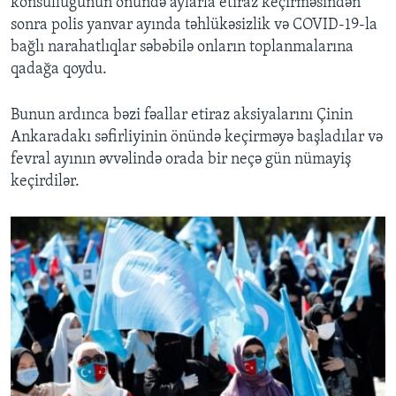
konsulluğunun önündə aylarla etiraz keçirməsindən
sonra polis yanvar ayında təhlükəsizlik və COVID-19-la
bağlı narahatlıqlar səbəbilə onların toplanmalarına
qadağa qoydu.
Bunun ardınca bəzi fəallar etiraz aksiyalarını Çinin
Ankaradakı səfirliyinin önündə keçirməyə başladılar və
fevral ayının əvvəlində orada bir neçə gün nümayiş
keçirdilər.