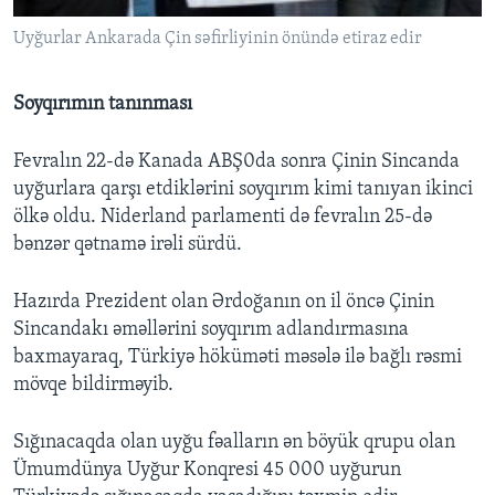
Uyğurlar Ankarada Çin səfirliyinin önündə etiraz edir
Soyqırımın tanınması
Fevralın 22-də Kanada ABŞ0da sonra Çinin Sincanda
uyğurlara qarşı etdiklərini soyqırım kimi tanıyan ikinci
ölkə oldu. Niderland parlamenti də fevralın 25-də
bənzər qətnamə irəli sürdü.
Hazırda Prezident olan Ərdoğanın on il öncə Çinin
Sincandakı əməllərini soyqırım adlandırmasına
baxmayaraq, Türkiyə höküməti məsələ ilə bağlı rəsmi
mövqe bildirməyib.
Sığınacaqda olan uyğu fəalların ən böyük qrupu olan
Ümumdünya Uyğur Konqresi 45 000 uyğurun