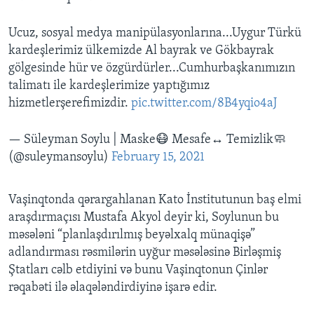
Ucuz, sosyal medya manipülasyonlarına...Uygur Türkü
kardeşlerimiz ülkemizde Al bayrak ve Gökbayrak
gölgesinde hür ve özgürdürler...Cumhurbaşkanımızın
talimatı ile kardeşlerimize yaptığımız
hizmetlerşerefimizdir.
pic.twitter.com/8B4yqio4aJ
— Süleyman Soylu | Maske😷 Mesafe↔️ Temizlik🧼
(@suleymansoylu)
February 15, 2021
Vaşinqtonda qərargahlanan Kato İnstitutunun baş elmi
araşdırmaçısı Mustafa Akyol deyir ki, Soylunun bu
məsələni “planlaşdırılmış beyəlxalq münaqişə”
adlandırması rəsmilərin uyğur məsələsinə Birləşmiş
Ştatları cəlb etdiyini və bunu Vaşinqtonun Çinlər
rəqabəti ilə əlaqələndirdiyinə işarə edir.