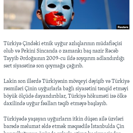
BIZI IZLƏYIN
Dillər
Türkiyə Çindəki etnik uyğur azlıqlarının müdafiəçisi
olub və Pekini Sincanda o zamankı baş nazir Rəcəb
Tayyib Ərdoğaının 2009-cu ildə soyqırım adlandırdığı
sərt siyasətinə son qoymağa çağırıb.
Lakin son illərdə Türkiyənin mövqeyi dəyişib və Türkiyə
rəsmiləri Çinin uyğurlarla bağlı siyasətini tənqid etməyi
böyük ölçüdə dayandırıblar, Türkiyə hökuməti isə ölkə
daxilində uyğur fəalları təqib etməyə başlayıb.
Türkiyədə yaşayan uyğurların itkin düşən ailə üzvləri
barədə məlumat əldə etmək məqsədilə İstanbulda Çin