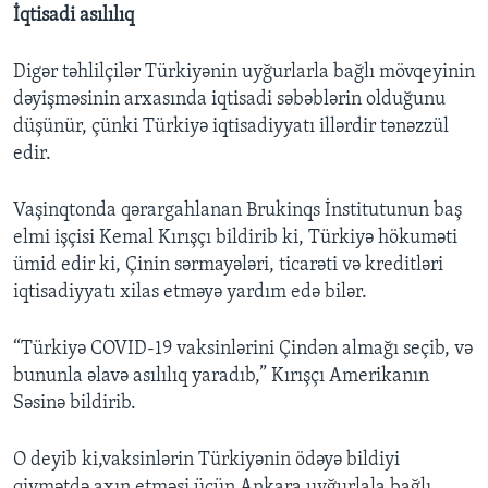
İqtisadi asılılıq
Digər təhlilçilər Türkiyənin uyğurlarla bağlı mövqeyinin
dəyişməsinin arxasında iqtisadi səbəblərin olduğunu
düşünür, çünki Türkiyə iqtisadiyyatı illərdir tənəzzül
edir.
Vaşinqtonda qərargahlanan Brukinqs İnstitutunun baş
elmi işçisi Kemal Kırışçı bildirib ki, Türkiyə hökuməti
ümid edir ki, Çinin sərmayələri, ticarəti və kreditləri
iqtisadiyyatı xilas etməyə yardım edə bilər.
“Türkiyə COVID-19 vaksinlərini Çindən almağı seçib, və
bununla əlavə asılılıq yaradıb,” Kırışçı Amerikanın
Səsinə bildirib.
O deyib ki,vaksinlərin Türkiyənin ödəyə bildiyi
qiymətdə axın etməsi üçün Ankara uyğurlala bağlı