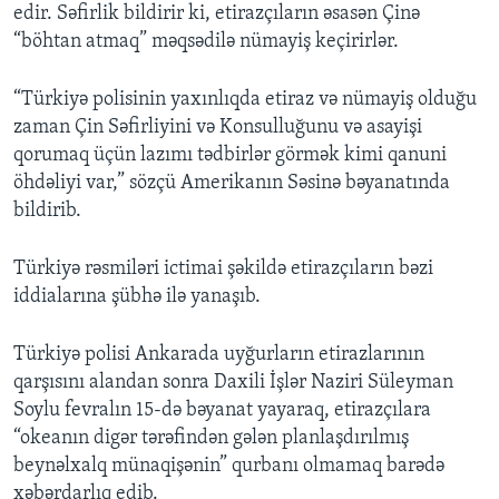
edir. Səfirlik bildirir ki, etirazçıların əsasən Çinə
“böhtan atmaq” məqsədilə nümayiş keçirirlər.
“Türkiyə polisinin yaxınlıqda etiraz və nümayiş olduğu
zaman Çin Səfirliyini və Konsulluğunu və asayişi
qorumaq üçün lazımı tədbirlər görmək kimi qanuni
öhdəliyi var,” sözçü Amerikanın Səsinə bəyanatında
bildirib.
Türkiyə rəsmiləri ictimai şəkildə etirazçıların bəzi
iddialarına şübhə ilə yanaşıb.
Türkiyə polisi Ankarada uyğurların etirazlarının
qarşısını alandan sonra Daxili İşlər Naziri Süleyman
Soylu fevralın 15-də bəyanat yayaraq, etirazçılara
“okeanın digər tərəfindən gələn planlaşdırılmış
beynəlxalq münaqişənin” qurbanı olmamaq barədə
xəbərdarlıq edib.