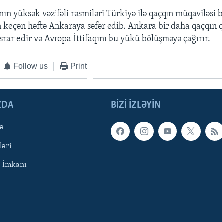
nın yüksək vəzifəli rəsmiləri Türkiyə ilə qaçqın müqaviləsi 
keçən həftə Ankaraya səfər edib. Ankara bir daha qaçqın 
srar edir və Avropa İttifaqını bu yükü bölüşməyə çağırır.
Follow us
Print
ZDA
BIZI IZLƏYIN
qə
ləri
ş İmkanı