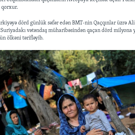
 qorxur.
rkiyəyə dörd günlük səfər edən BMT-nin Qaçqınlar üzrə Al
 Suriyadakı vətəndaş müharibəsindən qaçan dörd milyona y
ün ölkəni tərifləyib.