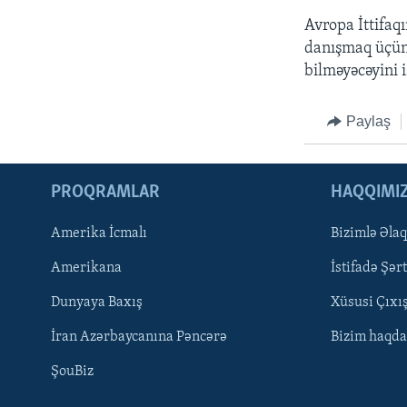
Avropa İttifaqı
danışmaq üçün 
bilməyəcəyini i
Paylaş
PROQRAMLAR
HAQQIMI
Amerika İcmalı
Bizimlə Əla
LEARNING ENGLISH
Amerikana
İstifadə Şərt
BIZI IZLƏYIN
Dunyaya Baxış
Xüsusi Çıxı
İran Azərbaycanına Pəncərə
Bizim haqda
ŞouBiz
Dillər