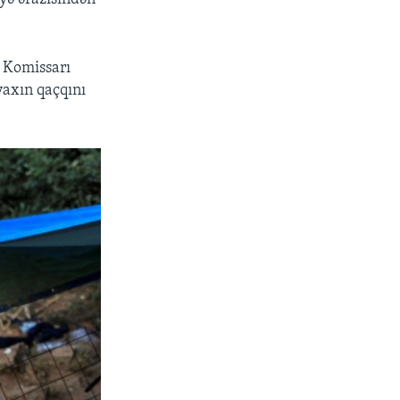
i Komissarı
axın qaçqını