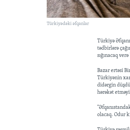
Türkiyədəki əfqanlar
Türkiyə Əfqan
tədbirlərə çağı
sığınacaq verə 
Bazar ertəsi Bi
Türkiyənin xar
didərgin düşdü
hərəkət etməyi
"Əfqanıstandak
olacaq. Odur ki
Türkiyə rəsmil