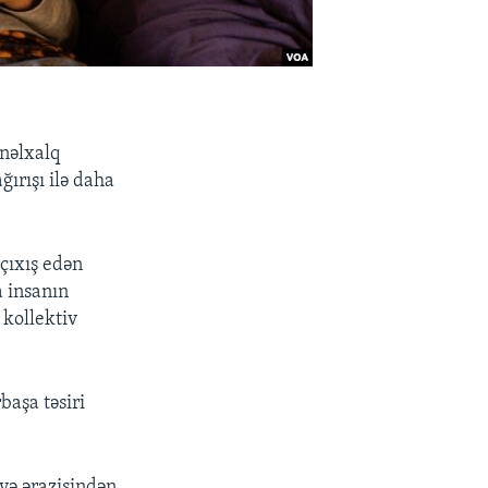
nəlxalq
ğırışı ilə daha
 çıxış edən
a insanın
 kollektiv
başa təsiri
yə ərazisindən