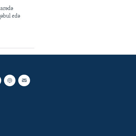
barədə
qəbul edə