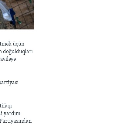
 etmək üçün
ın doğulduqları
aviləyə
artiyası
tifaqı
di yardım
 Partiyasından