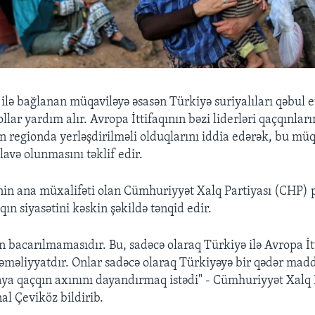
ı ilə bağlanan müqaviləyə əsasən Türkiyə suriyalıları qəbul
llar yardım alır. Avropa İttifaqının bəzi liderləri qaçqınlar
ın regionda yerləşdirilməli olduqlarını iddia edərək, bu müq
lavə olunmasını təklif edir.
nin ana müxalifəti olan Cümhuriyyət Xalq Partiyası (CHP) p
ın siyasətini kəskin şəkildə tənqid edir.
in bacarılmamasıdır. Bu, sadəcə olaraq Türkiyə ilə Avropa İt
 əməliyyatdır. Onlar sadəcə olaraq Türkiyəyə bir qədər mad
ya qaçqın axınını dayandırmaq istədi" - Cümhuriyyət Xalq
nal Çeviköz bildirib.