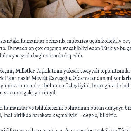
ıstandakı humanitar böhranla mübarizə üçün kollektiv bey
rıb. Dünyada ən çox qaçqına ev sahibliyi edən Türkiyə bu ça
bilməyəcəyi ilə bağlı xəbərdarlıq edib.
rləşmiş Millətlər Təşkilatının yüksək səviyyəli toplantısında
ici işlər naziri Mevlüt Çavuşoğlu Əfqanıstandan milyonlarl
yünü və humanitar böhranla üzləşdiyini, buna görə də indi
n vaxtının gəldiyini deyib.
i humanitar və təhlükəsizlik böhranının bütün dünyaya bir
, indi birlikdə hərəkətə keçməliyik" - deyə o, bildirib.
əri Əfqanıstandan qaçanların Avropaya keçmək üçün Türki