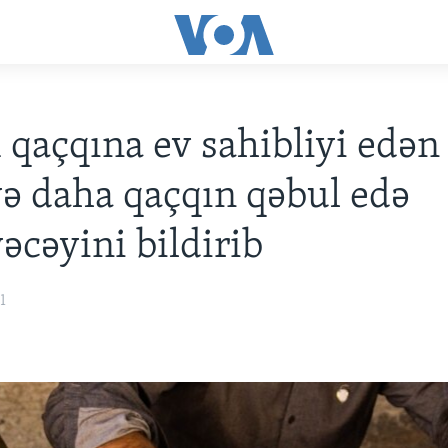
 qaçqına ev sahibliyi edən
ə daha qaçqın qəbul edə
əcəyini bildirib
1