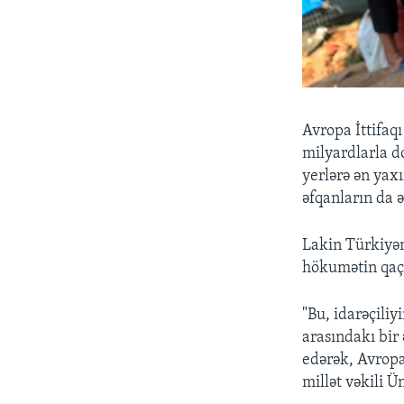
Avropa İttifaq
milyardlarla do
yerlərə ən yax
əfqanların da ə
​Lakin Türkiyə
hökumətin qaçq
"Bu, idarəçiliy
arasındakı bir
edərək, Avropa
millət vəkili Ü