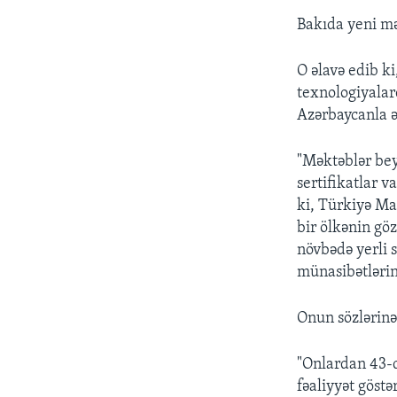
Bakıda yeni mək
O əlavə edib k
texnologiyalar
Azərbaycanla 
"Məktəblər bey
sertifikatlar v
ki, Türkiyə Ma
bir ölkənin göz
növbədə yerli s
münasibətlərin 
Onun sözlərinə 
"Onlardan 43-d
fəaliyyət göst