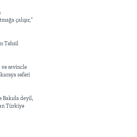
a
tmağa çalışır,"
n Təhsil
 və sevinclə
nkaraya səfəri
ə Bakıda deyil,
can Türkiyə