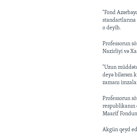
"Fond Azərbay
standartlarına
o deyib.
Professorun sö
Nazirliyi və Xa
"Uzun müddətdi
deyə bilərəm ki
zamanı imzala
Professorun sö
respublikanın 
Maarif Fondunu
Akgün qeyd edib