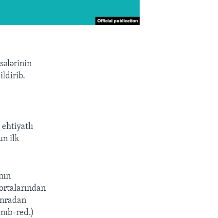
sələrinin
ldirib.
ehtiyatlı
un ilk
nın
ortalarından
sonradan
anıb-red.)