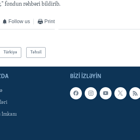
r," fondun rəhbəri bildirib.
Follow us
Print
Türkiyə
Təhsil
ZDA
BIZI IZLƏYIN
qə
ləri
ş İmkanı