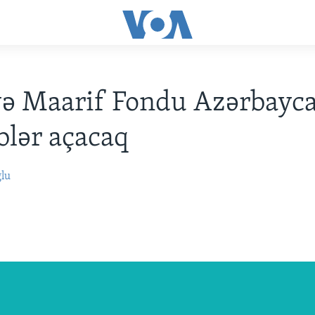
yə Maarif Fondu Azərbayc
lər açacaq
ğlu