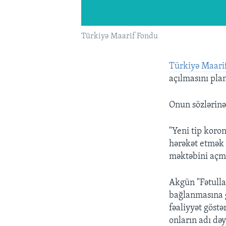
Türkiyə Maarif Fondu
Türkiyə Maari
açılmasını plan
Onun sözlərinə 
"Yeni tip koro
hərəkət etmək 
məktəbini açma
Akgün "Fətullah
bağlanmasına g
fəaliyyət göstə
onların adı dəy