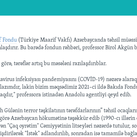
f Fondu
(Türkiye Maarif Vakfı) Azərbaycanda təhsil müəssi
laşdırır. Bu barədə fondun rəhbəri, professor Birol Akgün bi
görə, tərəflər artıq bu məsələni razılaşdırıblar.
navirus infeksiyası pandemiyasını (COVİD-19) nəzərə alaraq 
lazımdır, lakin bizim məqsədimiz 2021–ci ildə Bakıda Fond
qdır," professora istinadən Anadolu agentliyi qeyd edib.
 Gülənin terror təşkilatının tərəfdarlarının” təhsil ocaqları
örə Azərbaycan hökumətinə təşəkkür edib (1990-cı illərin 
rən "Çaq oyrətim" Cəmiyyətinin litseyləri nəzərdə tutulur, 
işdirilərək "İstək" adlandırılıb, sonradan isə tamamilə bağl