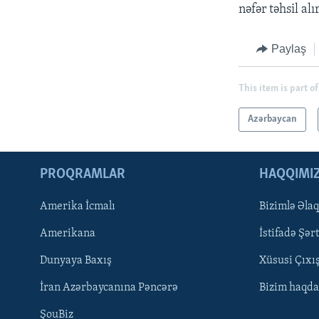
nəfər təhsil alı
Paylaş
This item is part of
Azərbaycan
PROQRAMLAR
HAQQIMI
Amerika İcmalı
Bizimlə Əla
LEARNING ENGLISH
Amerikana
İstifadə Şərt
BIZI IZLƏYIN
Dunyaya Baxış
Xüsusi Çıxı
İran Azərbaycanına Pəncərə
Bizim haqda
ŞouBiz