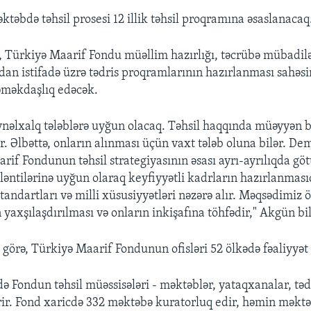
təbdə təhsil prosesi 12 illik təhsil proqramına əsaslanacaq
i, Türkiyə Maarif Fondu müəllim hazırlığı, təcrübə mübadilə
dan istifadə üzrə tədris proqramlarının hazırlanması sahəs
əməkdaşlıq edəcək.
nəlxalq tələblərə uyğun olacaq. Təhsil haqqında müəyyən 
ar. Əlbəttə, onların alınması üçün vaxt tələb oluna bilər. De
arif Fondunun təhsil strategiyasının əsası ayrı-ayrılıqda g
ləntilərinə uyğun olaraq keyfiyyətli kadrların hazırlanmasıd
tandartları və milli xüsusiyyətləri nəzərə alır. Məqsədimiz ö
yaxşılaşdırılması və onların inkişafına töhfədir," Akgün bil
görə, Türkiyə Maarif Fondunun ofisləri 52 ölkədə fəaliyyət 
ə Fondun təhsil müəssisələri - məktəblər, yataqxanalar, təd
ərir. Fond xaricdə 332 məktəbə kuratorluq edir, həmin məkt