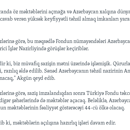
canda öz məktəblərini açmağa və Azərbaycan xalqına düny
 cavab verən yüksək keyfiyyətli təhsil almaq imkanları yara
zlərinə görə, bu məqsədlə Fondun nümayəndələri Azərbayca
rici İşlər Nazirliyində görüşlər keçiriblər.
r ki, biz müvafiq sazişin mətni üzərində işləmişik. Qürurla
, razılıq əldə edilib. Sənəd Azərbaycanın təhsil nazirinin A
nacaq," Akgün qeyd edib.
zlərinə görə, saziş imzalandıqdan sonra Türkiyə Fondu təkc
digər şəhərlərində də məktəblər açacaq. Beləliklə, Azərbay
n məktəblərinin fəaliyyət göstərəcəyi 44-cü ölkə olacaq.
 ki, məktəblərin açılışına hazırlıq işləri davam edir.