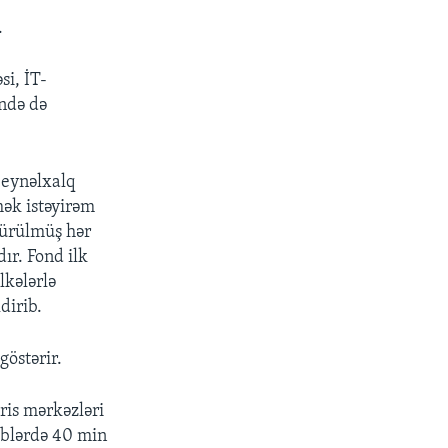
.
si, İT-
ində də
beynəlxalq
mək istəyirəm
ötürülmüş hər
ır. Fond ilk
lkələrlə
dirib.
göstərir.
ris mərkəzləri
əblərdə 40 min