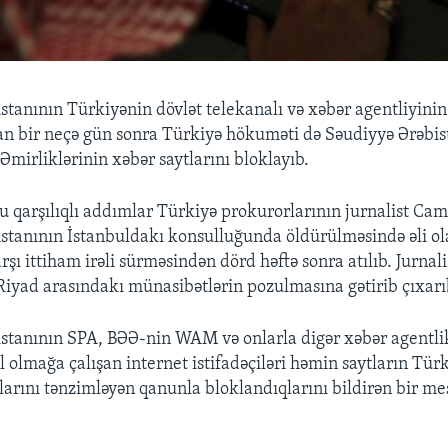
stanının Türkiyənin dövlət telekanalı və xəbər agentliyinin 
 bir neçə gün sonra Türkiyə hökuməti də Səudiyyə Ərəbis
Əmirliklərinin xəbər saytlarını bloklayıb.
u qarşılıqlı addımlar Türkiyə prokurorlarının jurnalist Ca
stanının İstanbuldakı konsulluğunda öldürülməsində əli o
rşı ittiham irəli sürməsindən dörd həftə sonra atılıb. Jurnalis
Riyad arasındakı münasibətlərin pozulmasına gətirib çıxarı
stanının SPA, BƏƏ-nin WAM və onlarla digər xəbər agentli
l olmağa çalışan internet istifadəçiləri həmin saytların Tür
larını tənzimləyən qanunla bloklandıqlarını bildirən bir me