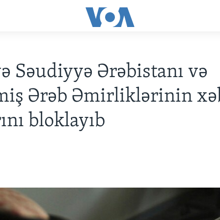
ə Səudiyyə Ərəbistanı və
miş Ərəb Əmirliklərinin xə
rını bloklayıb