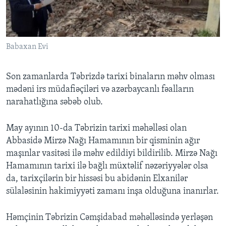
Babaxan Evi
Son zamanlarda Təbrizdə tarixi binaların məhv olması
mədəni irs müdafiəçiləri və azərbaycanlı fəalların
narahatlığına səbəb olub.
May ayının 10-da Təbrizin tarixi məhəlləsi olan
Abbasidə Mirzə Nağı Hamamının bir qisminin ağır
maşınlar vasitəsi ilə məhv edildiyi bildirilib. Mirzə Nağı
Hamamının tarixi ilə bağlı müxtəlif nəzəriyyələr olsa
da, tarixçilərin bir hissəsi bu abidənin Elxanilər
sülaləsinin hakimiyyəti zamanı inşa olduğuna inanırlar.
Həmçinin Təbrizin Cəmşidabad məhəlləsində yerləşən