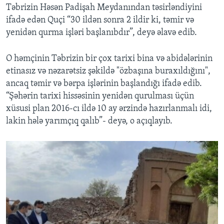
Təbrizin Həsən Padişah Meydanından təsirləndiyini
ifadə edən Quçi “30 ildən sonra 2 ildir ki, təmir və
yenidən qurma işləri başlanıbdır”, deyə əlavə edib.
O həmçinin Təbrizin bir çox tarixi bina və abidələrinin
etinasız və nəzarətsiz şəkildə "özbaşına buraxıldığını",
ancaq təmir və bərpa işlərinin başlandığı ifadə edib.
“Şəhərin tarixi hissəsinin yenidən qurulması üçün
xüsusi plan 2016-cı ildə 10 ay ərzində hazırlanmalı idi,
lakin hələ yarımçıq qalıb”- deyə, o açıqlayıb.