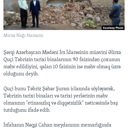
BIZI IZLƏYIN
Mirzə Nağı Hamamı
Dillər
Şərqi Azərbaycan Mədəni İrs İdarəsinin müavini Əlirza
Quçi Təbrizin tarixi binalarının 90 faizindən çoxunun
məhv edildiyini, qalan 10 faizinin isə məhv olmaq üzrə
olduğunu deyib.
Quçi bunu Təbriz Şəhər Şurası iclasında söyləyərək,
Təbrizin tarixi binaları və tarixi yerlərinin məhv
olmasının "etinasızlıq və diqqətsizlik" nəticəsində baş
tutduğunu ifadə edib.
İsfahanın Nəqşi Cahan meydanının memarlığında