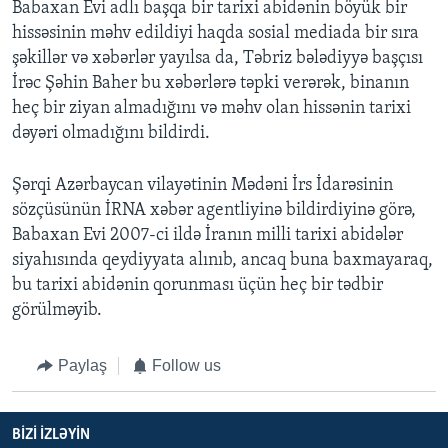
Babaxan Evi adlı başqa bir tarixi abidənin böyük bir
hissəsinin məhv edildiyi haqda sosial mediada bir sıra
şəkillər və xəbərlər yayılsa da, Təbriz bələdiyyə başçısı
İrəc Şəhin Baher bu xəbərlərə təpki verərək, binanın
heç bir ziyan almadığını və məhv olan hissənin tarixi
dəyəri olmadığını bildirdi.
Şərqi Azərbaycan vilayətinin Mədəni İrs İdarəsinin
sözçüsünün İRNA xəbər agentliyinə bildirdiyinə görə,
Babaxan Evi 2007-ci ildə İranın milli tarixi abidələr
siyahısında qeydiyyata alınıb, ancaq buna baxmayaraq,
bu tarixi abidənin qorunması üçün heç bir tədbir
görülməyib.
Paylaş
Follow us
BIZI IZLƏYIN