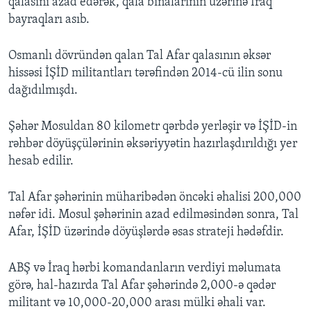
qalasını azad edərək, qala binalarının üzərinə İraq
bayraqları asıb.
Osmanlı dövründən qalan Tal Afar qalasının əksər
hissəsi İŞİD militantları tərəfindən 2014-cü ilin sonu
dağıdılmışdı.
Şəhər Mosuldan 80 kilometr qərbdə yerləşir və İŞİD-in
rəhbər döyüşçülərinin əksəriyyətin hazırlaşdırıldığı yer
hesab edilir.
Tal Afar şəhərinin müharibədən öncəki əhalisi 200,000
nəfər idi. Mosul şəhərinin azad edilməsindən sonra, Tal
Afar, İŞİD üzərində döyüşlərdə əsas strateji hədəfdir.
ABŞ və İraq hərbi komandanların verdiyi məlumata
görə, hal-hazırda Tal Afar şəhərində 2,000-ə qədər
militant və 10,000-20,000 arası mülki əhali var.