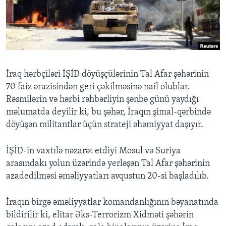
BIZI IZLƏYIN
Dillər
İraq hərbçiləri İŞİD döyüşçülərinin Tal Afar şəhərinin
70 faiz ərazisindən geri çəkilməsinə nail olublar.
Rəsmilərin və hərbi rəhbərliyin şənbə günü yaydığı
məlumatda deyilir ki, bu şəhər, İraqın şimal-qərbində
döyüşən militantlar üçün strateji əhəmiyyat daşıyır.
İŞİD-in vaxtılə nəzarət etdiyi Mosul və Suriya
arasındakı yolun üzərində yerləşən Tal Afar şəhərinin
azadedilməsi əməliyyatları avqustun 20-si başladılıb.
İraqın birgə əməliyyatlar komandanlığının bəyanatında
bildirilir ki, elitar Əks-Terrorizm Xidməti şəhərin