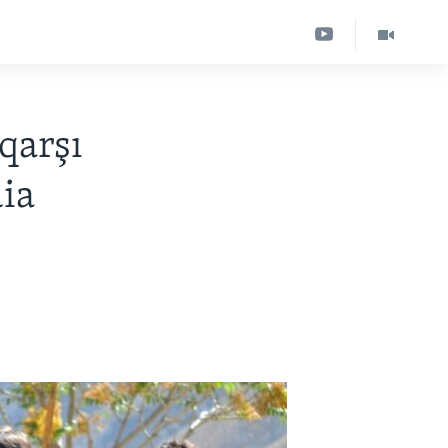
qarşı
dia