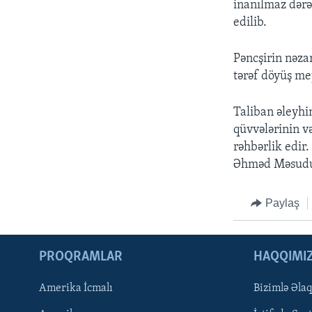
inanılmaz dərə
edilib.
Pəncşirin nəzar
tərəf döyüş mey
Taliban əleyhi
qüvvələrinin v
rəhbərlik edir.
Əhməd Məsudun
Paylaş
PROQRAMLAR
HAQQIMI
Amerika İcmalı
Bizimlə Əla
LEARNING ENGLISH