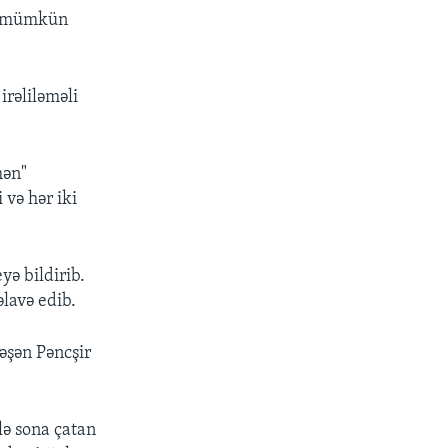
si mümkün
irəliləməli
mən"
 və hər iki
ə bildirib.
lavə edib.
ləşən Pəncşir
lə sona çatan