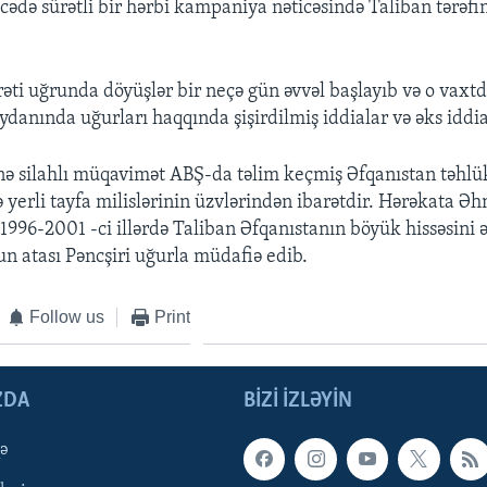
cədə sürətli bir hərbi kampaniya nəticəsində Taliban tərəfi
əti uğrunda döyüşlər bir neçə gün əvvəl başlayıb və o vaxtd
danında uğurları haqqında şişirdilmiş iddialar və əks iddial
nə silahlı müqavimət ABŞ-da təlim keçmiş Əfqanıstan təhlük
ə yerli tayfa milislərinin üzvlərindən ibarətdir. Hərəkata 
 1996-2001 -ci illərdə Taliban Əfqanıstanın böyük hissəsini 
 atası Pəncşiri uğurla müdafiə edib.
Follow us
Print
ZDA
BIZI IZLƏYIN
qə