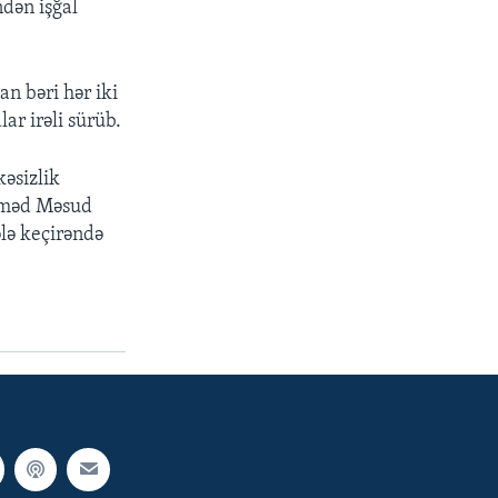
ndən işğal
an bəri hər iki
ar irəli sürüb.
əsizlik
Əhməd Məsud
ələ keçirəndə