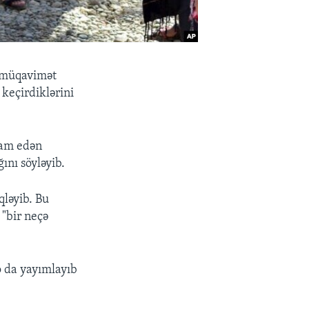
ı müqavimət
 keçirdiklərini
avam edən
ını söyləyib.
qləyib. Bu
 "bir neçə
eo da yayımlayıb