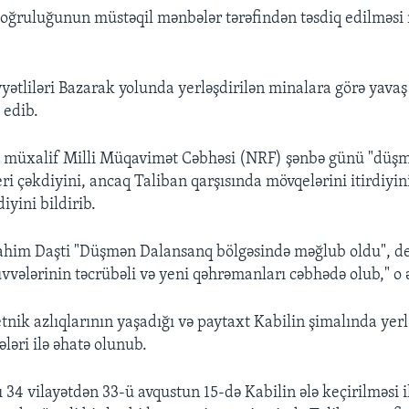
doğruluğunun müstəqil mənbələr tərəfindən təsdiq edilmə
yətliləri Bazarak yolunda yerləşdirilən minalara görə yavaş 
 edib.
, müxalif Milli Müqavimət Cəbhəsi (NRF) şənbə günü "düş
i çəkdiyini, ancaq Taliban qarşısında mövqelərini itirdiyini
diyini bildirib.
him Daşti "Düşmən Dalansanq bölgəsində məğlub oldu", dey
vələrinin təcrübəli və yeni qəhrəmanları cəbhədə olub," o ə
tnik azlıqlarının yaşadığı və paytaxt Kabilin şimalında yer
ələri ilə əhatə olunub.
 34 vilayətdən 33-ü avqustun 15-də Kabilin ələ keçirilməsi i