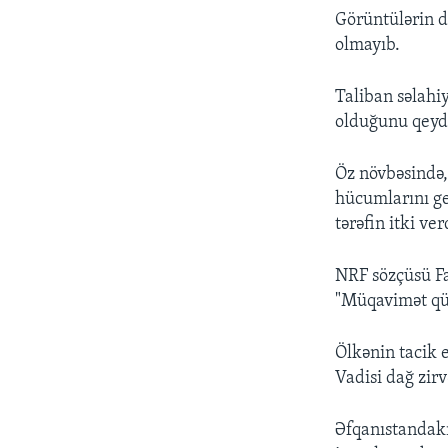
Görüntülərin 
olmayıb.
Taliban səlahiy
olduğunu qeyd
Öz növbəsində
hücumlarını ger
tərəfin itki ver
NRF sözçüsü Fa
"Müqavimət qüv
Ölkənin tacik e
Vadisi dağ zirv
Əfqanıstandakı