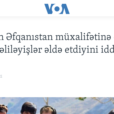
n Əfqanıstan müxalifətinə 
əliləyişlər əldə etdiyini id
21