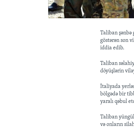
Taliban şənbə 
göstərən son vi
iddia edib.
Taliban səlahiy
döyüşlərin vil
İtaliyada yerlə
bölgədə bir ti
yaralı qəbul etd
Taliban yüngül 
və onların sila