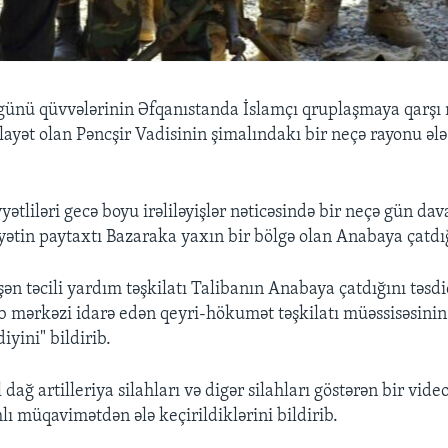
günü qüvvələrinin Əfqanıstanda İslamçı qruplaşmaya qarş
layət olan Pəncşir Vadisinin şimalındakı bir neçə rayonu ələ
yətliləri gecə boyu irəliləyişlər nəticəsində bir neçə gün d
ayətin paytaxtı Bazaraka yaxın bir bölgə olan Anabaya çatdığ
şən təcili yardım təşkilatı Talibanın Anabaya çatdığını təsdi
bb mərkəzi idarə edən qeyri-hökumət təşkilatı müəssisəsinin
iyini" bildirib.
dağ artilleriya silahları və digər silahları göstərən bir vid
hlı müqavimətdən ələ keçirildiklərini bildirib.