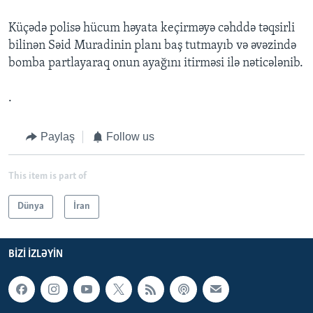
Küçədə polisə hücum həyata keçirməyə cəhddə təqsirli
bilinən Səid Muradinin planı baş tutmayıb və əvəzində
bomba partlayaraq onun ayağını itirməsi ilə nəticələnib.
.
Paylaş
Follow us
This item is part of
Dünya
İran
BIZI IZLƏYIN