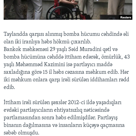
BIZI IZLƏYIN
Taylandda qarşısı alınmış bomba hücumu cəhdində əli
olan iki iranlıya həbs hökmü çıxarılıb.
Dillər
Bankok məhkəməsi 29 yaşlı Səid Muradini qətl və
bomba hücümüna cəhddə ittiham edərək, ömürlük, 43
yaşlı Məhəmməd Kazimini isə partlayıcı maddə
saxladığına görə 15 il həbs cəzasına məhkum edib. Hər
iki məhkum onlara qarşı irəli sürülən iddihamları rədd
edib.
İttiham irəli sürülən şəxslər 2012-ci ildə yaşadıqları
evdəki partlayıcıların ehtiyatsızlıq nəticəsində
partlamasından sonra həbs edilmişdilər. Partlayış
binanın dağılmasına və insanların küçəyə qaçmasına
səbəb olmuşdu.