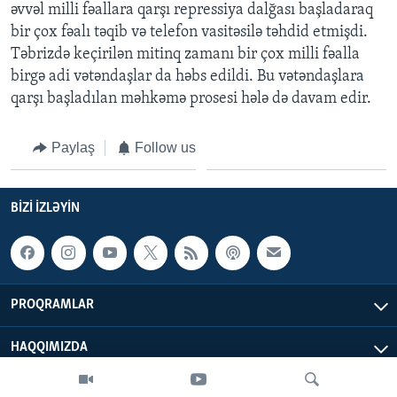
əvvəl milli fəallara qarşı repressiya dalğası başladaraq
bir çox fəalı təqib və telefon vasitəsilə təhdid etmişdi.
Təbrizdə keçirilən mitinq zamanı bir çox milli fəalla
birgə adi vətəndaşlar da həbs edildi. Bu vətəndaşlara
qarşı başladılan məhkəmə prosesi hələ də davam edir.
Paylaş
Follow us
BIZI IZLƏYIN
PROQRAMLAR
HAQQIMIZDA