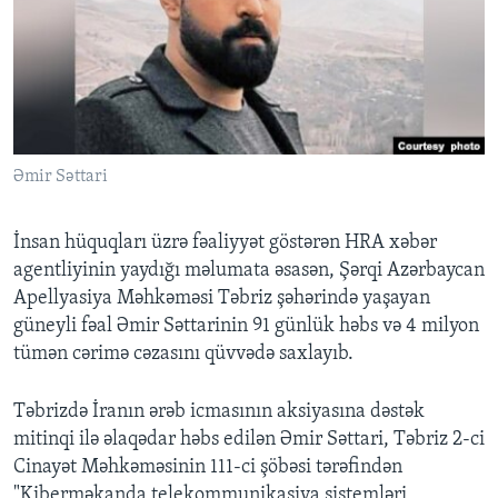
BIZI IZLƏYIN
Dillər
Əmir Səttari
İnsan hüquqları üzrə fəaliyyət göstərən HRA xəbər
agentliyinin yaydığı məlumata əsasən, Şərqi Azərbaycan
Apellyasiya Məhkəməsi Təbriz şəhərində yaşayan
güneyli fəal Əmir Səttarinin 91 günlük həbs və 4 milyon
tümən cərimə cəzasını qüvvədə saxlayıb.
Təbrizdə İranın ərəb icmasının aksiyasına dəstək
mitinqi ilə əlaqədar həbs edilən Əmir Səttari, Təbriz 2-ci
Cinayət Məhkəməsinin 111-ci şöbəsi tərəfindən
"Kiberməkanda telekommunikasiya sistemləri