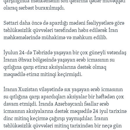
qarşılığında məhkəmənin son qərarına qədər müvəqqəti
olaraq sərbəst buraxılmışdı.
Səttari daha öncə də apardığı mədəni fəaliyyətlərə görə
təhlükəsizlik qüvvələri tərəfindən həbs edilərək İran
məhkəmələrində mühakimə və məhkum edilib.
İyulun 24-də Təbrizdə yaşayan bir çox güneyli vətəndaş
İranın Əhvaz bölgəsində yaşayan ərəb icmasının su
qıtlığına qarşı etiraz aksiyalarına dəstək olmaq
məqsədilə etiraz mitinqi keçirmişdi.
İranın Xuzistan vilayətində sıx yaşayan ərəb icmasının
su qıtlığına qarşı apardıqları aksiyalar bir həftədən çox
davam etmişdi. İranda Azərbaycanlı fəallar ərəb
icmasının aksiyalarına dəstək məqsədilə 24 iyul tarixinə
dinc mitinq keçirmə çağırışı yaymışdılar. İranın
təhlükəsizlik qüvvələri mitinq tarixindən bir neçə gün