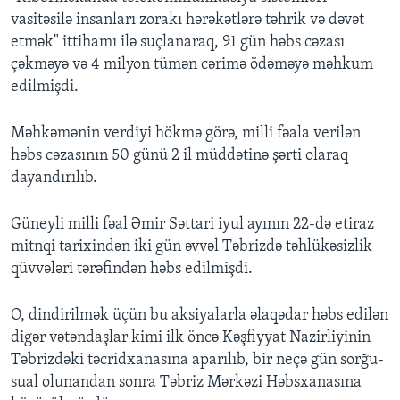
vasitəsilə insanları zorakı hərəkətlərə təhrik və dəvət
etmək" ittihamı ilə suçlanaraq, 91 gün həbs cəzası
çəkməyə və 4 milyon tümən cərimə ödəməyə məhkum
edilmişdi.
Məhkəmənin verdiyi hökmə görə, milli fəala verilən
həbs cəzasının 50 günü 2 il müddətinə şərti olaraq
dayandırılıb.
Güneyli milli fəal Əmir Səttari iyul ayının 22-də etiraz
mitnqi tarixindən iki gün əvvəl Təbrizdə təhlükəsizlik
qüvvələri tərəfindən həbs edilmişdi.
O, dindirilmək üçün bu aksiyalarla əlaqədar həbs edilən
digər vətəndaşlar kimi ilk öncə Kəşfiyyat Nazirliyinin
Təbrizdəki təcridxanasına aparılıb, bir neçə gün sorğu-
sual olunandan sonra Təbriz Mərkəzi Həbsxanasına