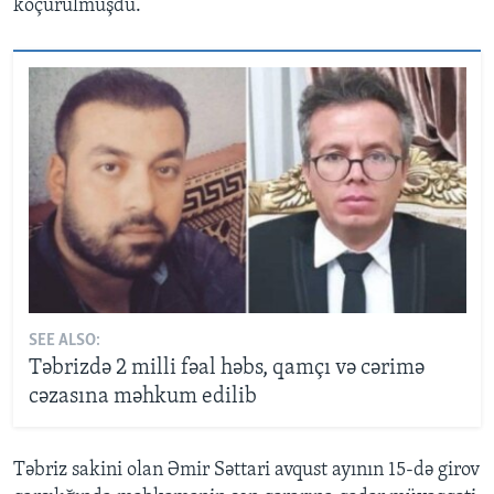
köçürülmüşdü.
SEE ALSO:
Təbrizdə 2 milli fəal həbs, qamçı və cərimə
cəzasına məhkum edilib
Təbriz sakini olan Əmir Səttari avqust ayının 15-də girov