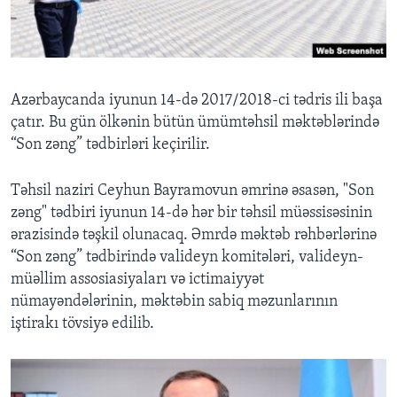
BIZI IZLƏYIN
Azərbaycanda iyunun 14-də 2017/2018-ci tədris ili başa
çatır. Bu gün ölkənin bütün ümümtəhsil məktəblərində
Dillər
“Son zəng” tədbirləri keçirilir.
Təhsil naziri Ceyhun Bayramovun əmrinə əsasən, "Son
zəng" tədbiri iyunun 14-də hər bir təhsil müəssisəsinin
ərazisində təşkil olunacaq. Əmrdə məktəb rəhbərlərinə
“Son zəng” tədbirində valideyn komitələri, valideyn-
müəllim assosiasiyaları və ictimaiyyət
nümayəndələrinin, məktəbin sabiq məzunlarının
iştirakı tövsiyə edilib.