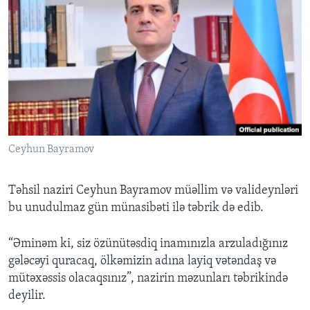
Ceyhun Bayramov
Təhsil naziri Ceyhun Bayramov müəllim və valideynləri
bu unudulmaz gün münasibəti ilə təbrik də edib.
“Əminəm ki, siz özünütəsdiq inamınızla arzuladığınız
gələcəyi quracaq, ölkəmizin adına layiq vətəndaş və
mütəxəssis olacaqsınız”, nazirin məzunları təbrikində
deyilir.