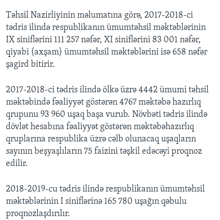
Təhsil Nazirliyinin məlumatına görə, 2017-2018-ci
tədris ilində respublikanın ümumtəhsil məktəblərinin
IX siniflərini 111 257 nəfər, XI siniflərini 83 001 nəfər,
qiyabi (axşam) ümumtəhsil məktəblərini isə 658 nəfər
şagird bitirir.
2017-2018-ci tədris ilində ölkə üzrə 4442 ümumi təhsil
məktəbində fəaliyyət göstərən 4767 məktəbə hazırlıq
qrupunu 93 960 uşaq başa vurub. Növbəti tədris ilində
dövlət hesabına fəaliyyət göstərən məktəbəhazırlıq
qruplarına respublika üzrə cəlb olunacaq uşaqların
sayının beşyaşlıların 75 faizini təşkil edəcəyi proqnoz
edilir.
2018-2019-cu tədris ilində respublikanın ümumtəhsil
məktəblərinin I siniflərinə 165 780 uşağın qəbulu
proqnozlaşdırılır.