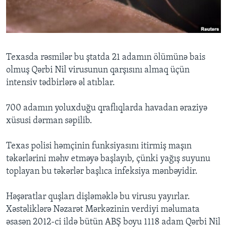
BIZI IZLƏYIN
Texasda rəsmilər bu ştatda 21 adamın ölümünə bais
olmuş Qərbi Nil virusunun qarşısını almaq üçün
Dillər
intensiv tədbirlərə əl atıblar.
700 adamın yoluxduğu qraflıqlarda havadan əraziyə
xüsusi dərman səpilib.
Texas polisi həmçinin funksiyasını itirmiş maşın
təkərlərini məhv etməyə başlayıb, çünki yağış suyunu
toplayan bu təkərlər başlıca infeksiya mənbəyidir.
Həşəratlar quşları dişləməklə bu virusu yayırlar.
Xəstəliklərə Nəzarət Mərkəzinin verdiyi məlumata
əsasən 2012-ci ildə bütün ABŞ boyu 1118 adam Qərbi Nil