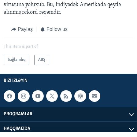
virusuna yoluxub. Bu, indiyədək Amerikada qeydə
alınmış rekord rəqəmdir.
Paylaş
Follow us
This item is part of
Sağlamlıq
ABŞ
BIZI IZLƏYIN
PROQRAMLAR
HAQQIMIZDA