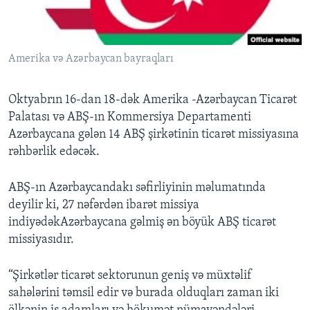
BIZI IZLƏYIN
Amerika və Azərbaycan bayraqları
Oktyabrın 16-dan 18-dək Amerika -Azərbaycan Ticarət
Dillər
Palatası və ABŞ-ın Kommersiya Departamenti
Azərbaycana gələn 14 ABŞ şirkətinin ticarət missiyasına
rəhbərlik edəcək.
ABŞ-ın Azərbaycandakı səfirliyinin məlumatında
deyilir ki, 27 nəfərdən ibarət missiya
indiyədəkAzərbaycana gəlmiş ən böyük ABŞ ticarət
missiyasıdır.
“Şirkətlər ticarət sektorunun geniş və müxtəlif
sahələrini təmsil edir və burada olduqları zaman iki