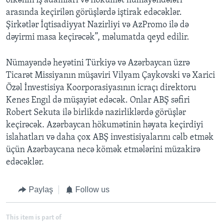
ölkənin iş adamları və hökumət nümayəndələri
arasında keçirilən görüşlərdə iştirak edəcəklər.
Şirkətlər İqtisadiyyat Nazirliyi və AzPromo ilə də
dəyirmi masa keçirəcək”, məlumatda qeyd edilir.
Nümayəndə heyətini Türkiyə və Azərbaycan üzrə
Ticarət Missiyanın müşaviri Vilyam Çaykovski və Xarici
Özəl İnvestisiya Koorporasiyasının icraçı direktoru
Kenes Engıl də müşayiət edəcək. Onlar ABŞ səfiri
Robert Sekuta ilə birlikdə nazirliklərdə görüşlər
keçirəcək. Azərbaycan hökumətinin həyata keçirdiyi
islahatları və daha çox ABŞ investisiyalarını cəlb etmək
üçün Azərbaycana necə kömək etmələrini müzakirə
edəcəklər.
Paylaş
Follow us
This item is part of