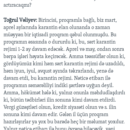
artıracaqmı?
Toğrul Vəliyev:
Birincisi, proqramla bağlı, biz mart,
aprel aylarında karantin elan olunanda o zaman
müəyyən bir iqtisadi proqram qəbul olunmuşdu. Bu
proqramın əsasında o dururdu ki, bu, sərt karantin
rejimi 1-2 ay davam edəcək. Aprel və may, ondan sonra
bərpa işləri həyata keçirəcək. Amma təəssüflər olsun ki,
gördüyümüz kimi həm sərt karantin rejimi də uzadıldı,
həm iyun, iyul, avqust ayında təkrarlandı, yenə də
davam etdi, bu karantin rejimi. Nəticə etibarı ilə
proqramın səmərəliliyi indiki şərtlərə uyğun deyil.
Amma, hökümət hələ ki, yalnız onunla məhdudlaşdırdı
ki, bütün tədbirləri ilin sonuna kimi davam etdirdi.
Vergi güzəştləri olsun, kredit siyasəti olsun və s. ilin
sonuna kimi davam edir. Gələn il üçün proqram
hazırlayırlar ya yox bu barədə heç bir məlumat yoxdur.
Yalnız nəticə etibarı ilə bunu öyrənə biləcəyik, yəni