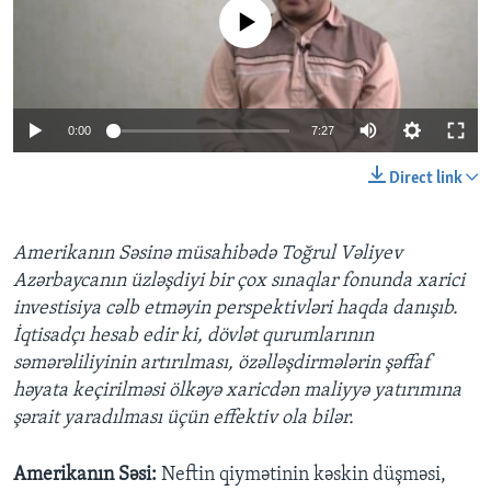
No media source currently available
BIZI IZLƏYIN
0:00
7:27
Dillər
Direct link
Amerikanın Səsinə müsahibədə Toğrul Vəliyev
Azərbaycanın üzləşdiyi bir çox sınaqlar fonunda xarici
investisiya cəlb etməyin perspektivləri haqda danışıb.
İqtisadçı hesab edir ki, dövlət qurumlarının
səmərəliliyinin artırılması, özəlləşdirmələrin şəffaf
həyata keçirilməsi ölkəyə xaricdən maliyyə yatırımına
şərait yaradılması üçün effektiv ola bilər.
Amerikanın Səsi:
Neftin qiymətinin kəskin düşməsi,