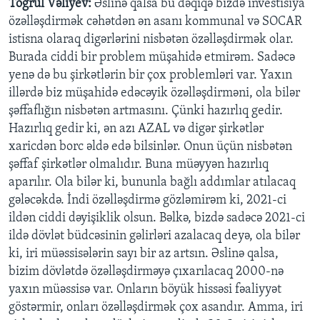
Toğrul Vəliyev:
Əslinə qalsa bu dəqiqə bizdə investisiya
özəlləşdirmək cəhətdən ən asanı kommunal və SOCAR
istisna olaraq digərlərini nisbətən özəlləşdirmək olar.
Burada ciddi bir problem müşahidə etmirəm. Sadəcə
yenə də bu şirkətlərin bir çox problemləri var. Yaxın
illərdə biz müşahidə edəcəyik özəlləşdirməni, ola bilər
şəffaflığın nisbətən artmasını. Çünki hazırlıq gedir.
Hazırlıq gedir ki, ən azı AZAL və digər şirkətlər
xaricdən borc əldə edə bilsinlər. Onun üçün nisbətən
şəffaf şirkətlər olmalıdır. Buna müəyyən hazırlıq
aparılır. Ola bilər ki, bununla bağlı addımlar atılacaq
gələcəkdə. İndi özəlləşdirmə gözləmirəm ki, 2021-ci
ildən ciddi dəyişiklik olsun. Bəlkə, bizdə sadəcə 2021-ci
ildə dövlət büdcəsinin gəlirləri azalacaq deyə, ola bilər
ki, iri müəssisələrin sayı bir az artsın. Əslinə qalsa,
bizim dövlətdə özəlləşdirməyə çıxarılacaq 2000-nə
yaxın müəssisə var. Onların böyük hissəsi fəaliyyət
göstərmir, onları özəlləşdirmək çox asandır. Amma, iri