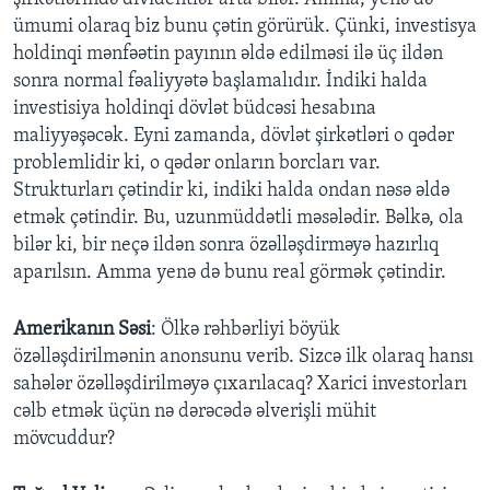
ümumi olaraq biz bunu çətin görürük. Çünki, investisya
holdinqi mənfəətin payının əldə edilməsi ilə üç ildən
sonra normal fəaliyyətə başlamalıdır. İndiki halda
investisiya holdinqi dövlət büdcəsi hesabına
maliyyəşəcək. Eyni zamanda, dövlət şirkətləri o qədər
problemlidir ki, o qədər onların borcları var.
Strukturları çətindir ki, indiki halda ondan nəsə əldə
etmək çətindir. Bu, uzunmüddətli məsələdir. Bəlkə, ola
bilər ki, bir neçə ildən sonra özəlləşdirməyə hazırlıq
aparılsın. Amma yenə də bunu real görmək çətindir.
Amerikanın Səsi
: Ölkə rəhbərliyi böyük
özəlləşdirilmənin anonsunu verib. Sizcə ilk olaraq hansı
sahələr özəlləşdirilməyə çıxarılacaq? Xarici investorları
cəlb etmək üçün nə dərəcədə əlverişli mühit
mövcuddur?