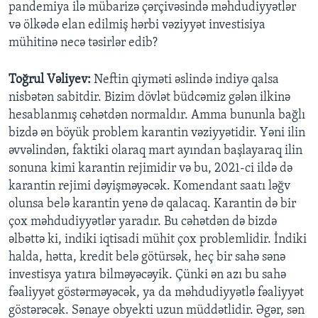
pandemiya ilə mübarizə çərçivəsində məhdudiyyətlər
və ölkədə elan edilmiş hərbi vəziyyət investisiya
mühitinə necə təsirlər edib?
Toğrul Vəliyev:
Neftin qiyməti əslində indiyə qalsa
nisbətən sabitdir. Bizim dövlət büdcəmiz gələn ilkinə
hesablanmış cəhətdən normaldır. Amma bununla bağlı
bizdə ən böyük problem karantin vəziyyətidir. Yəni ilin
əvvəlindən, faktiki olaraq mart ayından başlayaraq ilin
sonuna kimi karantin rejimidir və bu, 2021-ci ildə də
karantin rejimi dəyişməyəcək. Komendant saatı ləğv
olunsa belə karantin yenə də qalacaq. Karantin də bir
çox məhdudiyyətlər yaradır. Bu cəhətdən də bizdə
əlbəttə ki, indiki iqtisadi mühit çox problemlidir. İndiki
halda, hətta, kredit belə götürsək, heç bir sahə sənə
investisya yatıra bilməyəcəyik. Çünki ən azı bu sahə
fəaliyyət göstərməyəcək, ya da məhdudiyyətlə fəaliyyət
göstərəcək. Sənaye obyekti uzun müddətlidir. Əgər, sən