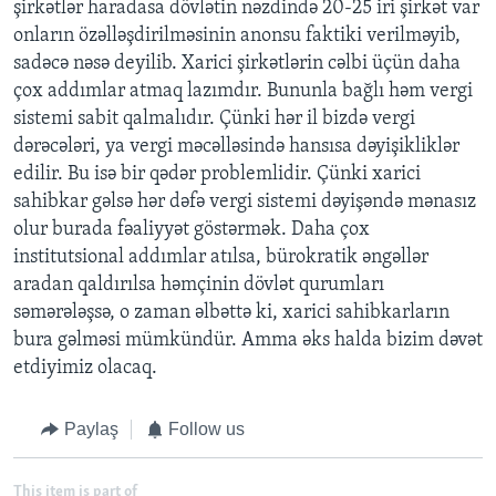
şirkətlər haradasa dövlətin nəzdində 20-25 iri şirkət var
onların özəlləşdirilməsinin anonsu faktiki verilməyib,
sadəcə nəsə deyilib. Xarici şirkətlərin cəlbi üçün daha
çox addımlar atmaq lazımdır. Bununla bağlı həm vergi
sistemi sabit qalmalıdır. Çünki hər il bizdə vergi
dərəcələri, ya vergi məcəlləsində hansısa dəyişikliklər
edilir. Bu isə bir qədər problemlidir. Çünki xarici
sahibkar gəlsə hər dəfə vergi sistemi dəyişəndə mənasız
olur burada fəaliyyət göstərmək. Daha çox
institutsional addımlar atılsa, bürokratik əngəllər
aradan qaldırılsa həmçinin dövlət qurumları
səmərələşsə, o zaman əlbəttə ki, xarici sahibkarların
bura gəlməsi mümkündür. Amma əks halda bizim dəvət
etdiyimiz olacaq.
Paylaş
Follow us
This item is part of