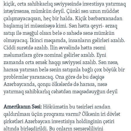
kiçik, orta sahibkarlıq səviyyəsində investisya yatırmaq
istəyirsənsə, mümkün deyil. Çünki sən uzun müddət
çalışmayacaqsan, heç bir halda. Kiçik bərbərxanadan
başlamış iri müəssisəyə kimi. Sən hətta qeyri- ərzaq
satışı ilə məşğul olsan belə o sahədə sənə mümkün
olmayacaq. İkinci məqamda, insanların gəlirləri azalıb.
Ciddi surətdə azalıb. İlin əvvəlində hətta rəsmi
məlumatlara görə nominal gəlirlər azalıb. Eyni
zamanda orta əmək haqqı səviyyəsi azalıb. Sən nəsə,
harasa yatırsan belə sənin satışınla bağlı çox böyük bir
problemlər yaranacaq. Ona görə də bu dəqiqə
Azərbaycanda, qonşu ölkələrdə də harasa, nəsə
yatırmaq sahibkarlıq cəhətdən məqsədəuyğun deyil
Amerikanın Səsi:
Hökümətin bu təsirləri aradan
qaldırılması üçün proqramı varmı? Ölkənin iri dövlət
şirkətləri Azərbaycan investisiya holdinginin çətiri
altında birləşdirildi. Bu onların səmərəliliyini