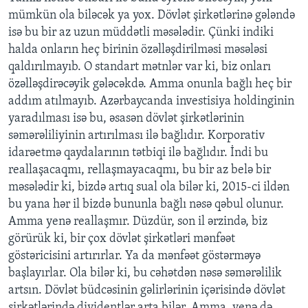
mümkün ola biləcək ya yox. Dövlət şirkətlərinə gələndə
isə bu bir az uzun müddətli məsələdir. Çünki indiki
halda onların heç birinin özəlləşdirilməsi məsələsi
qaldırılmayıb. O standart mətnlər var ki, biz onları
özəlləşdirəcəyik gələcəkdə. Amma onunla bağlı heç bir
addım atılmayıb. Azərbaycanda investisiya holdinginin
yaradılması isə bu, əsasən dövlət şirkətlərinin
səmərəliliyinin artırılması ilə bağlıdır. Korporativ
idarəetmə qaydalarının tətbiqi ilə bağlıdır. İndi bu
reallaşacaqmı, rellaşmayacaqmı, bu bir az belə bir
məsələdir ki, bizdə artıq sual ola bilər ki, 2015-ci ildən
bu yana hər il bizdə bununla bağlı nəsə qəbul olunur.
Amma yenə reallaşmır. Düzdür, son il ərzində, biz
görürük ki, bir çox dövlət şirkətləri mənfəət
göstəricisini artırırlar. Ya da mənfəət göstərməyə
başlayırlar. Ola bilər ki, bu cəhətdən nəsə səmərəlilik
artsın. Dövlət büdcəsinin gəlirlərinin içərisində dövlət
şirkətlərində dividentlər arta bilər. Amma, yenə də