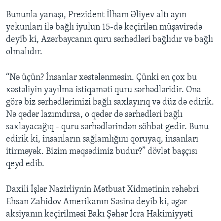
Bununla yanaşı, Prezident İlham Əliyev altı ayın
yekunları ilə bağlı iyulun 15-də keçirilən müşavirədə
deyib ki, Azərbaycanın quru sərhədləri bağlıdır və bağlı
olmalıdır.
“Nə üçün? İnsanlar xəstələnməsin. Çünki ən çox bu
xəstəliyin yayılma istiqaməti quru sərhədləridir. Ona
görə biz sərhədlərimizi bağlı saxlayırıq və düz də edirik.
Nə qədər lazımdırsa, o qədər də sərhədləri bağlı
saxlayacağıq - quru sərhədlərindən söhbət gedir. Bunu
edirik ki, insanların sağlamlığını qoruyaq, insanları
itirməyək. Bizim məqsədimiz budur?” dövlət başçısı
qeyd edib.
Daxili İşlər Nazirliynin Mətbuat Xidmətinin rəhəbri
Ehsan Zahidov Amerikanın Səsinə deyib ki, əgər
aksiyanın keçirilməsi Bakı Şəhər İcra Hakimiyyəti