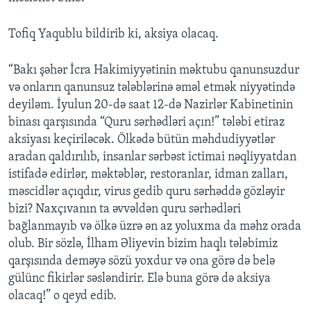
Tofiq Yaqublu bildirib ki, aksiya olacaq.
“Bakı şəhər İcra Hakimiyyətinin məktubu qanunsuzdur
və onların qanunsuz tələblərinə əməl etmək niyyətində
deyiləm. İyulun 20-də saat 12-də Nazirlər Kabinetinin
binası qarşısında “Quru sərhədləri açın!” tələbi etiraz
aksiyası keçiriləcək. Ölkədə bütün məhdudiyyətlər
aradan qaldırılıb, insanlar sərbəst ictimai nəqliyyatdan
istifadə edirlər, məktəblər, restoranlar, idman zalları,
məscidlər açıqdır, virus gedib quru sərhəddə gözləyir
bizi? Naxçıvanın ta əvvəldən quru sərhədləri
bağlanmayıb və ölkə üzrə ən az yoluxma da məhz orada
olub. Bir sözlə, İlham Əliyevin bizim haqlı tələbimiz
qarşısında deməyə sözü yoxdur və ona görə də belə
gülünc fikirlər səsləndirir. Elə buna görə də aksiya
olacaq!” o qeyd edib.