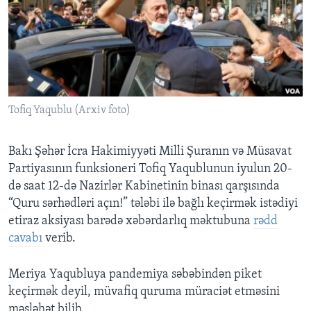
BIZI IZLƏYIN
Dillər
Tofiq Yaqublu (Arxiv foto)
Bakı Şəhər İcra Hakimiyyəti Milli Şuranın və Müsavat
Partiyasının funksioneri Tofiq Yaqublunun iyulun 20-
də saat 12-də Nazirlər Kabinetinin binası qarşısında
“Quru sərhədləri açın!” tələbi ilə bağlı keçirmək istədiyi
etiraz aksiyası barədə xəbərdarlıq məktubuna
rədd
cavabı
verib.
Meriya Yaqubluya pandemiya səbəbindən piket
keçirmək deyil, müvafiq quruma müraciət etməsini
məsləhət bilib.