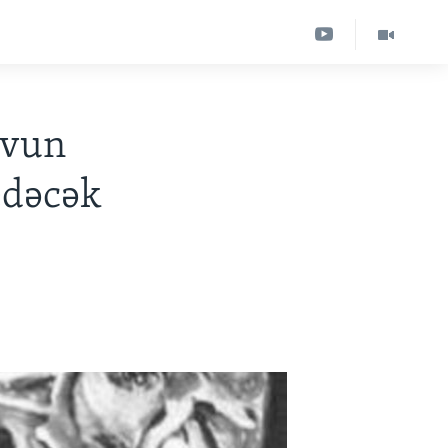
ovun
edəcək