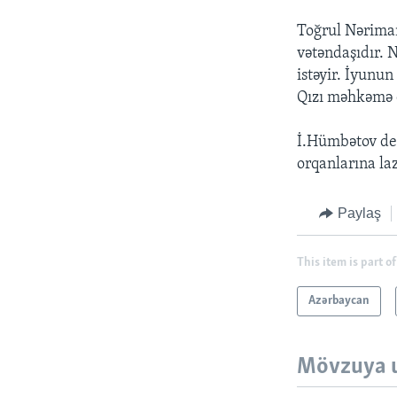
Toğrul Nəriman
vətəndaşıdır. 
istəyir. İyunun
Qızı məhkəmə q
İ.Hümbətov dey
orqanlarına la
Paylaş
This item is part of
Azərbaycan
Mövzuya 