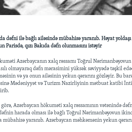
a dəfni ilə bağlı ailəsində mübahisə yaranıb. Həyat yoldaşı
 Parisdə, qızı Bakıda dəfn olunmasını istəyir
kuməti Azərbaycanın xalq rəssamı Toğrul Nərimanbəyovun
sılı olmayaraq dəfn mərasimini yüksək səviyyədə təşkil edə
sinin və ya onun ailəsinin yekun qərarını gözləyir. Bu bar
inə Mədəniyyət və Turizm Nazirliyinin mətbuat katibi İn
rib.
 görə, Azərbaycan hökuməti xalq rəssamının vətənində dəf
n dəfnin harada olması ilə bağlı Toğrul Nərimanbəyovun ikinc
nda mübahisə yaranıb. Azərbaycan məhkəmənin yekun qərarını