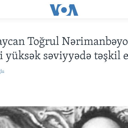
aycan Toğrul Nərimanbəy
i yüksək səviyyədə təşkil 
ğlu