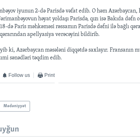
bəyov iyunun 2-də Parisdə vəfat edib. O həm Azərbaycan,
Nərimanbəyovun həyat yoldaşı Parisdə, qızı isə Bakıda dəfn 
 18-də Paris məhkəməsi rəssamın Parisdə dəfni ilə bağlı qəra
ərarından apellyasiya verəcəyini bildirib.
ib ki, Azərbaycan məsələni diqqətdə saxlayır. Fransanın m
zımi sənədləri təqdim edib.
Follow us
Print
Mədəniyyət
uyğun