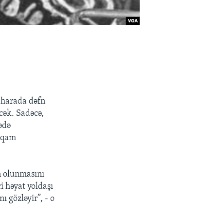
 harada dəfn
cək. Sadəcə,
ədə
tiqam
n olunmasını
i həyat yoldaşı
 gözləyir”, - o