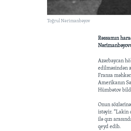
Toğrul Nərimanbəyov
Rəssamın harad
Nərimanbəyovun
Azərbaycan hö
edilməsindən a
Fransa məhkəmə
Amerikanın Səs
Hümbətov bildi
Onun sözlərinə
istəyir. “Laki
ilə qızı arası
qeyd edib.