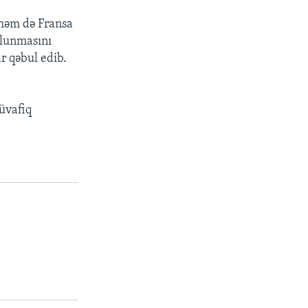
 həm də Fransa
olunmasını
r qəbul edib.
üvafiq