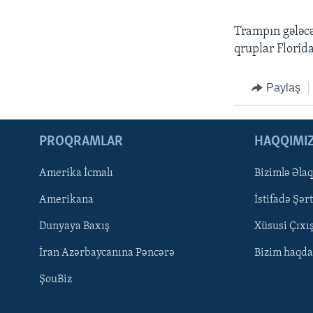
Trampın gələcək
qruplar Florida
Paylaş
PROQRAMLAR
HAQQIMI
Amerika İcmalı
Bizimlə Əla
LEARNING ENGLISH
Amerikana
İstifadə Şərt
BIZI IZLƏYIN
Dunyaya Baxış
Xüsusi Çıxı
İran Azərbaycanına Pəncərə
Bizim haqda
ŞouBiz
Dillər