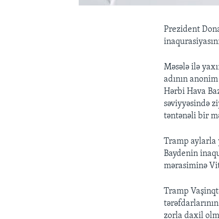
Prezident Dona
inaqurasiyasın
Məsələ ilə yax
adının anonim 
Hərbi Hava Baz
səviyyəsində zi
təntənəli bir 
Tramp aylarla y
Baydenin inaqu
mərasiminə Vit
Tramp Vaşinqt
tərəfdarlarını
zorla daxil olm