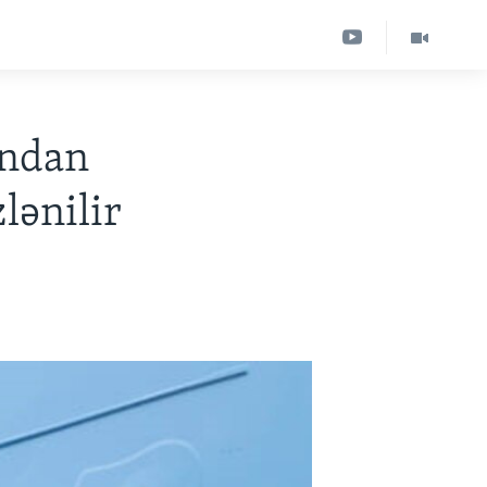
ından
lənilir