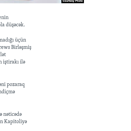
enin
ola düşəcək.
nmadığı üçün
rews Birləşmiş
lət
iştirakı ilə
nəni pozaraq
andiçmə
ə nəticədə
n Kapitoliyə