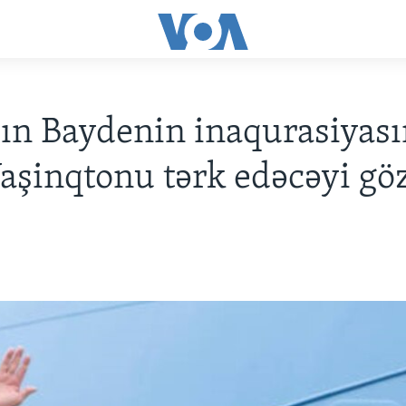
ın Baydenin inaqurasiyas
aşinqtonu tərk edəcəyi göz