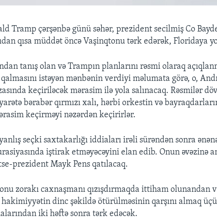
ld Tramp çərşənbə günü səhər, prezident secilmiş Co Bayd
ıdan qısa müddət öncə Vaşinqtonu tərk edərək, Floridaya y
ından tanış olan və Trampın planlarını rəsmi olaraq açıqla
qalmasını istəyən mənbənin verdiyi məlumata görə, o, And
asında keçiriləcək mərasim ilə yola salınacaq. Rəsmilər döv
yarətə bərabər qırmızı xalı, hərbi orkestin və bayraqdarların 
mərasim keçirməyi nəzərdən keçirirlər.
anlış seçki saxtakarlığı iddiaları irəli sürəndən sonra ənə
rasiyasında iştirak etməyəcəyini elan edib. Onun əvəzinə 
se-prezident Mayk Pens qatılacaq.
onu zorakı caxnaşmanı qızışdırmaqda ittiham olunandan v
n hakimiyyətin dinc şəkildə ötürülməsinin qarşını almaq üçü
alarından iki həftə sonra tərk edəcək.