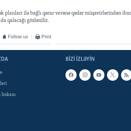
 planları ilə bağlı qərar verənə qədər müşavirlərindən ibar
da qalacağı gözlənilir.
Follow us
Print
ZDA
BIZI IZLƏYIN
qə
ləri
ş İmkanı