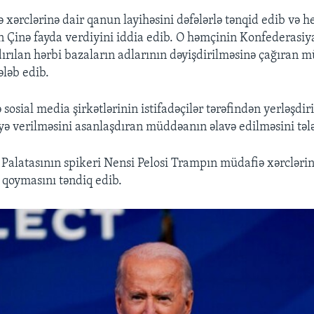
xərclərinə dair qanun layihəsini dəfələrlə tənqid edib və he
Çinə fayda verdiyini iddia edib. O həmçinin Konfederasiya
dırılan hərbi bazaların adlarının dəyişdirilməsinə çağıran 
ələb edib.
 sosial media şirkətlərinin istifadəçilər tərəfindən yerləşd
 verilməsini asanlaşdıran müddəanın əlavə edilməsini tələ
alatasının spikeri Nensi Pelosi Trampın müdafiə xərcləri
o qoymasını təndiq edib.