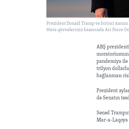
Prezident Donald Tramp və birinci xanım
Hava qüvvələrinin bazasında Air Force O
ABŞ prezidenti
moratoriumun m
pandemiya ilə 
trilyon dollar
bağlanması risk
Prezident ayla
də Senatın təsd
Sənəd Trampın
Mar-a-Laqoya 