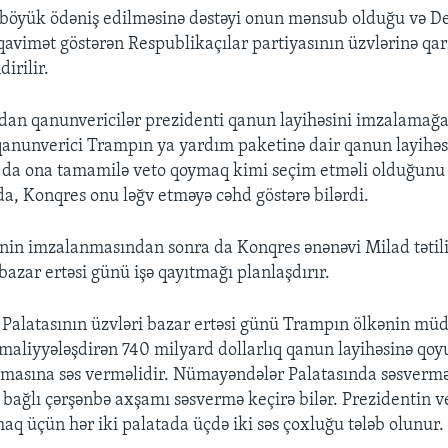
böyük ödəniş edilməsinə dəstəyi onun mənsub olduğu və D
qavimət göstərən Respublikaçılar partiyasının üzvlərinə qarş
irilir.
adan qanunvericilər prezidenti qanun layihəsini imzalamağa 
qanunverici Trampın ya yardım paketinə dair qanun layihəs
da ona tamamilə veto qoymaq kimi seçim etməli olduğunu b
a, Konqres onu ləğv etməyə cəhd göstərə bilərdi.
nin imzalanmasından sonra da Konqres ənənəvi Milad tətil
azar ertəsi günü işə qayıtmağı planlaşdırır.
alatasının üzvləri bazar ertəsi günü Trampın ölkənin müd
maliyyələşdirən 740 milyard dollarlıq qanun layihəsinə qo
lmasına səs verməlidir. Nümayəndələr Palatasında səsverm
bağlı çərşənbə axşamı səsvermə keçirə bilər. Prezidentin 
aq üçün hər iki palatada üçdə iki səs çoxluğu tələb olunur.