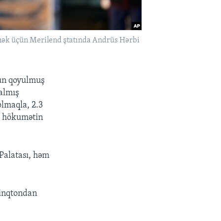
mək üçün Merilend ştatında Andrüs Hərbi
çün qoyulmuş
almış
olmaqla, 2.3
la hökumətin
Palatası, həm
şinqtondan