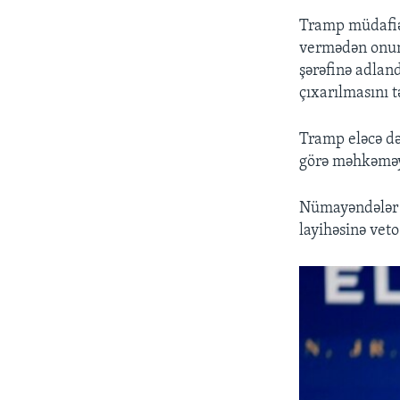
Tramp müdafiə 
vermədən onun 
şərəfinə adlan
çıxarılmasını t
Tramp eləcə də
görə məhkəməyə
Nümayəndələr P
layihəsinə vet