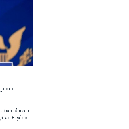
 qanun
əsi son dərəcə
eçirən Bayden