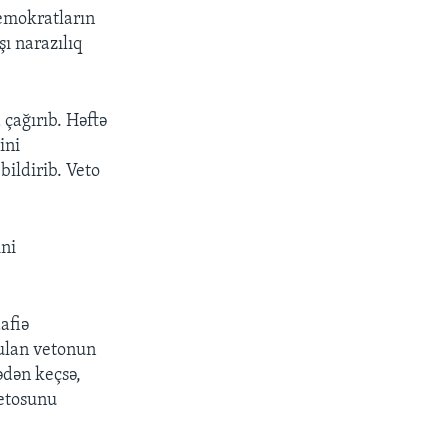
emokratların
ı narazılıq
çağırıb. Həftə
ini
ildirib. Veto
ini
afiə
yulan vetonun
ədən keçsə,
vetosunu