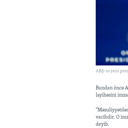
ABŞ-ın yeni pre
Bundan öncə A
layihəsini imz
“Məsuliyyətdən
vacibdir. O im
deyib.