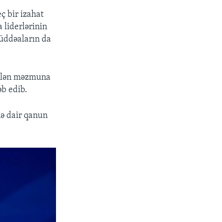
ç bir izahat
 liderlərinin
müddəaların da
irilən məzmuna
b edib.
nə dair qanun