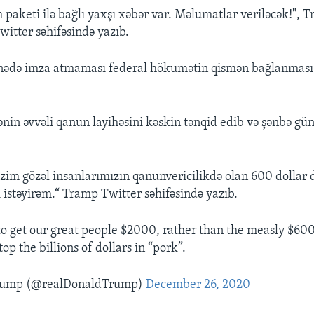
paketi ilə bağlı yaxşı xəbər var. Məlumatlar veriləcək!", 
itter səhifəsində yazıb.
nədə imza atmaması federal hökumətin qismən bağlanması i
nin əvvəli qanun layihəsini kəskin tənqid edib və şənbə gün
zim gözəl insanlarımızın qanunvericilikdə olan 600 dollar 
ı istəyirəm.“ Tramp Twitter səhifəsində yazıb.
to get our great people $2000, rather than the measly $600
stop the billions of dollars in “pork”.
Trump (@realDonaldTrump)
December 26, 2020