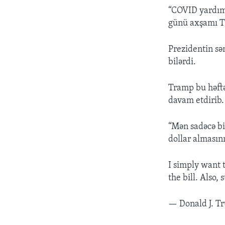
“COVID yardım 
günü axşamı Tw
Prezidentin sə
bilərdi.
Tramp bu həftə
davam etdirib.
“Mən sadəcə bi
dollar almasın
I simply want 
the bill. Also, 
— Donald J. 