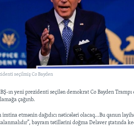
zidenti seçilmiş Co Bayden
BŞ-ın yeni prezidenti seçilən demokrat Co Bayden Trampı
alamağa çağırıb.
 imtina etmənin dağıdıcı nəticələri olacaq...Bu qanun layih
zalanmalıdır”, bayram tətillərini doğma Delaver ştatında k