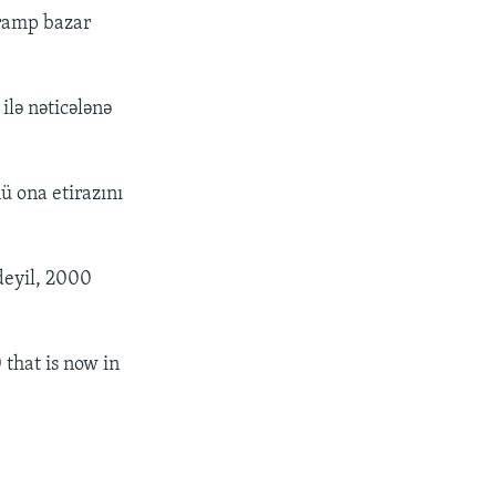
Tramp bazar
lə nəticələnə
ü ona etirazını
deyil, 2000
 that is now in