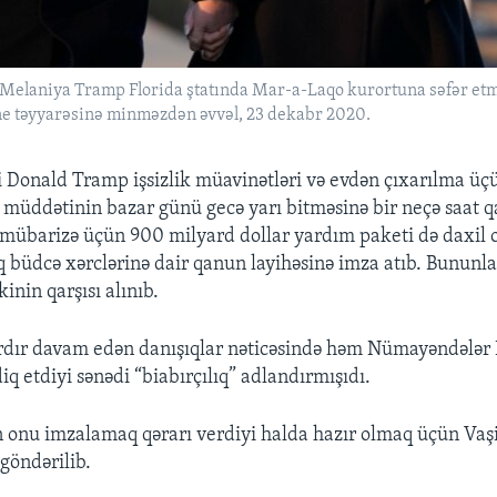
 Melaniya Tramp Florida ştatında Mar-a-Laqo kurortuna səfər et
ne təyyarəsinə minməzdən əvvəl, 23 dekabr 2020.
 Donald Tramp işsizlik müavinətləri və evdən çıxarılma ü
üddətinin bazar günü gecə yarı bitməsinə bir neçə saat q
mübarizə üçün 900 milyard dollar yardım paketi də daxil 
lıq büdcə xərclərinə dair qanun layihəsinə imza atıb. Bunun
inin qarşısı alınıb.
rdır davam edən danışıqlar nəticəsində həm Nümayəndələr 
iq etdiyi sənədi “biabırçılıq” adlandırmışıdı.
 onu imzalamaq qərarı verdiyi halda hazır olmaq üçün Va
göndərilib.