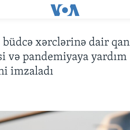
büdcə xərclərinə dair qa
si və pandemiyaya yardım
ni imzaladı
0