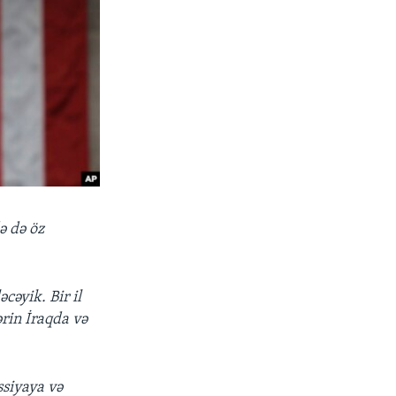
ə də öz
cəyik. Bir il
ərin İraqda və
ssiyaya və