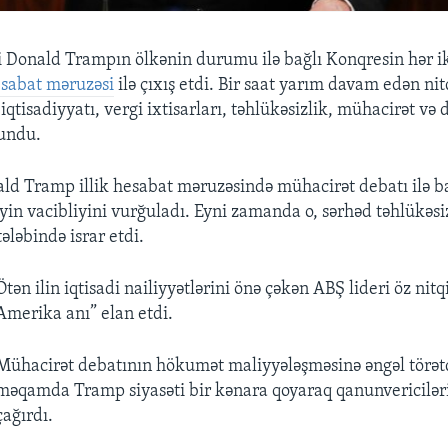
 Donald Trampın ölkənin durumu ilə bağlı Konqresin hər ik
hesabat məruzəsi
ilə çıxış etdi. Bir saat yarım davam edən ni
iqtisadiyyatı, vergi ixtisarları, təhlükəsizlik, mühacirət və 
undu.
ld Tramp illik hesabat məruzəsində mühacirət debatı ilə ba
in vacibliyini vurğuladı. Eyni zamanda o, sərhəd təhlükəsiz
ələbində israr etdi.
Ötən ilin iqtisadi nailiyyətlərini önə çəkən ABŞ lideri öz nit
Amerika anı” elan etdi.
Mühacirət debatının hökumət maliyyələşməsinə əngəl törətd
məqamda Tramp siyasəti bir kənara qoyaraq qanunvericiləri
çağırdı.