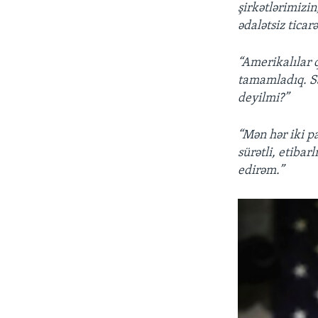
şirkətlərimizin
ədalətsiz ticarə
“Amerikalılar q
tamamladıq. Sa
deyilmi?”
“Mən hər iki p
sürətli, etibar
edirəm.”