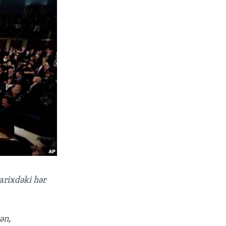
arixdəki hər
ən,