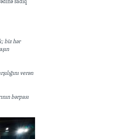
vədinə sadiq
k; biz hər
aşın
rşılığını verən
rının bərpası