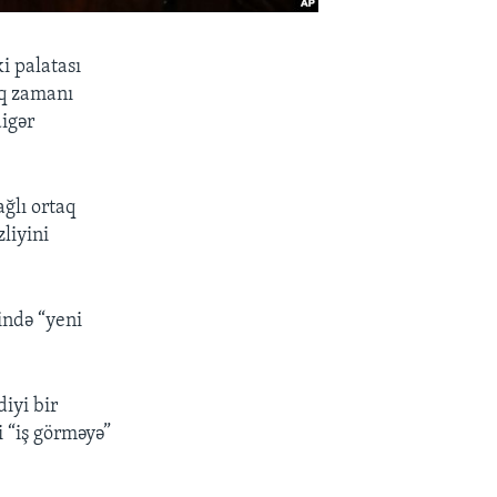
i palatası
tq zamanı
digər
ğlı ortaq
liyini
qində “yeni
iyi bir
 “iş görməyə”