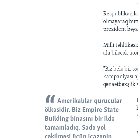
Respublikaçıla
olmayaraq büt
prezident bəya
Milli təhlükəs
ala biləcək at
"Biz belə bir 
kampaniyası ap
qənaətbəxşlik v
Amerikalılar qurucular
ölkəsidir. Biz Empire State
Building binasını bir ildə
tamamladıq. Sadə yol
çəkilməsi üçün icazənin