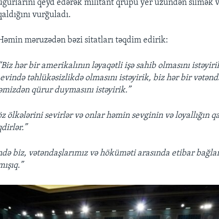
uğurlarını qeyd edərək militant qrupu yer üzündən silmək 
qaldığını vurğuladı.
Həmin məruzədən bəzi sitatları təqdim edirik:
“Biz hər bir amerikalının ləyaqətli işə sahib olmasını istəyiri
evində təhlükəsizlikdə olmasını istəyirik, biz hər bir vətənd
əmizdən qürur duymasını istəyirik.”
z ölkələrini sevirlər və onlar həmin sevginin və loyallığın qa
dirlər.”
ində biz, vətəndaşlarımız və höküməti arasında etibar bağla
mışıq.”