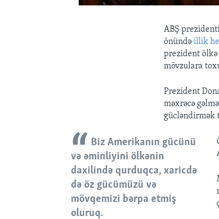
ABŞ prezidenti
önündə
illik 
prezident ölkə 
mövzulara tox
Prezident Dona
məxrəcə gəlməy
gücləndirmək t
Biz Amerikanın gücünü
və əminliyini ölkənin
daxilində qurduqca, xaricdə
də öz gücümüzü və
mövqemizi bərpa etmiş
oluruq.