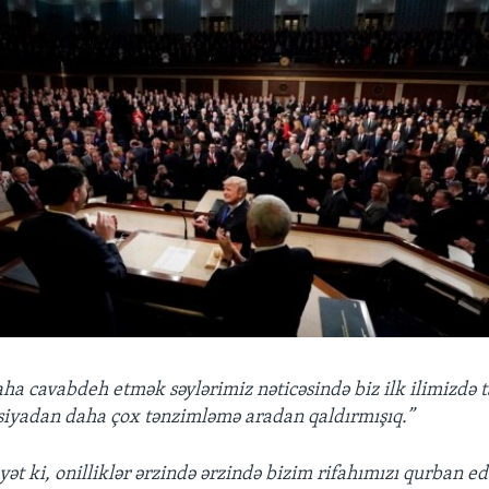
ha cavabdeh etmək səylərimiz nəticəsində biz ilk ilimizdə t
siyadan daha çox tənzimləmə aradan qaldırmışıq.”
ət ki, onilliklər ərzində ərzində bizim rifahımızı qurban ed