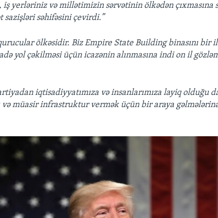
, iş yerləriniz və millətimizin sərvətinin ölkədən çıxmasına
t sazişləri səhifəsini çevirdi.”
urucular ölkəsidir. Biz Empire State Building binasını bir i
də yol çəkilməsi üçün icazənin alınmasına indi on il gözlə
artiyadan iqtisadiyyatımıza və insanlarımıza layiq olduğu d
lı və müasir infrastruktur vermək üçün bir araya gəlmələrinə