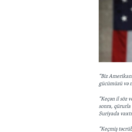
“Biz Amerikanı
gücümüzü və m
“Keçən il söz v
sonra, qürurla 
Suriyada vaxtıl
“Keçmiş təcrüb