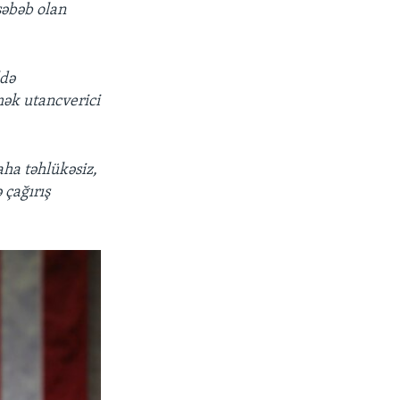
 səbəb olan
ldə
mək utancverici
aha təhlükəsiz,
 çağırış