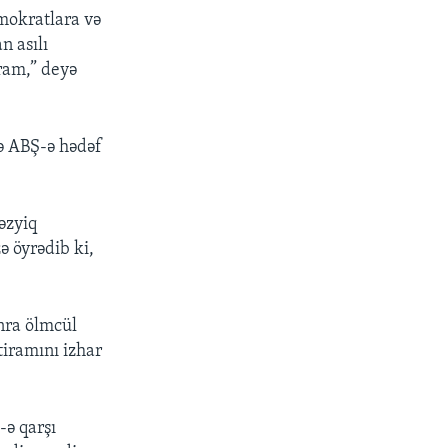
mokratlara və
n asılı
ram,” deyə
lə ABŞ-ə hədəf
əzyiq
ə öyrədib ki,
nra ölmcül
tiramını izhar
-ə qarşı