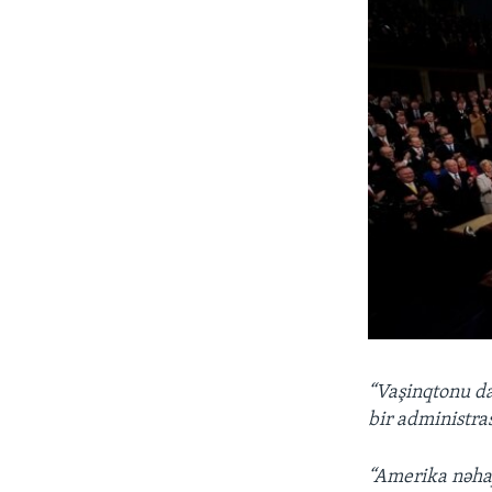
“Vaşinqtonu da
bir administra
“Amerika nəhay