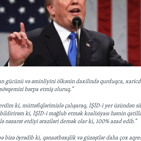
n gücünü və əminliyini ölkənin daxilində qurduqca, xaricd
övqemizi bərpa etmiş oluruq.”
erdim ki, müttəfiqlərimizlə çalışaraq, İŞİD-i yer üzündən silə
bildirirəm ki, İŞİD-i məğlub etmək koalisiyası həmin qatill
ə nəzarət etdiyi əraziləri demək olar ki, 100% azad edib.”
ə bizə öyrədib ki, qənaətbəxşlik və güzəştlər daha çox aqre