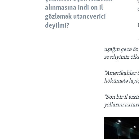
alınmasına indi on il
gözləmək utancverici
deyilmi?
uşağın gecə öz 
sevdiyimiz ölk
“Amerikalılar ö
hökümətə layiq
“Son bir il ərz
yollarını axtar