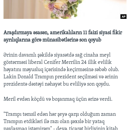
BIZI IZLƏYIN
Araşdırmaya əsasən, amerikalıların 11 faizi siyasi fikir
ayrılıqlarına görə münasibətlərinə son qoyub
Dillər
Ərinin davamlı şəkildə siyasətdə sağ cinaha meyl
göstərməsi liberal Cenifer Merrilin 24 illik evlilik
həyatını məyusluq içərisində keçirməsinə səbəb olub.
Lakin Donald Trampın prezident seçilməsi və ərinin
prezidentə dəstəyi nəhayət bu evliliyə son qoydu.
Meril evdən köçdü və boşanmaq üçün ərizə verdi.
"Trampı təmsil edən hər şeyə qarşı olduğum zaman
Trampın etdikləri ilə razı olan şəxslə bir yataq
paylaşmaq istəmirəm" - deyə, ticarət birliyinin kitab