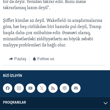
bir də deyir. Yenidən təkrar edir. Bunu mənə
təkrarlamaq lazım deyil".
Şifflet kimilər az deyil. Wakefield-in araşdırmalarına
görə, hər beş cütlükdən biri hazırda pul deyil, Tramp
haqda daha çox mübahisə edir. Ənənəvi olaraq,
münasibətlərdəki ziddiyyətlərin ən böyük səbəbi
maliyyə problemləri ilə bağlı olur.
Paylaş
Follow us
BIZI IZLƏYIN
PROQRAMLAR