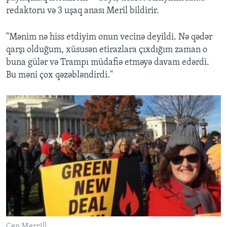
redaktoru və 3 uşaq anası Meril bildirir.
"Mənim nə hiss etdiyim onun vecinə deyildi. Nə qədər
qarşı olduğum, xüsusən etirazlara çıxdığım zaman o
buna gülər və Trampı müdafiə etməyə davam edərdi.
Bu məni çox qəzəbləndirdi."
Cen Merrill