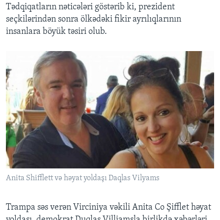
Tədqiqatların nəticələri göstərib ki, prezident
seçkilərindən sonra ölkədəki fikir ayrılıqlarının
insanlara böyük təsiri olub.
Anita Shifflett və həyat yoldaşı Daqlas Vilyams
Trampa səs verən Virciniya vəkili Anita Co Şifflet həyat
yoldaşı, demokrat Duqlas Villiamsla birlikdə xəbərləri