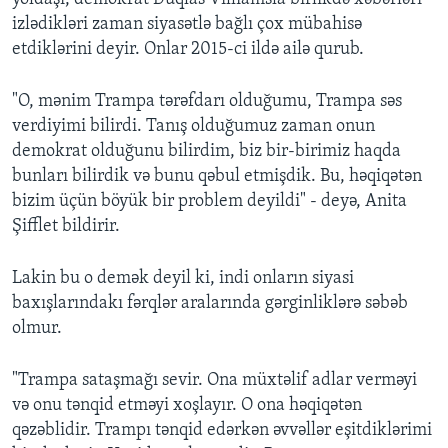
izlədikləri zaman siyasətlə bağlı çox mübahisə
etdiklərini deyir. Onlar 2015-ci ildə ailə qurub.
"O, mənim Trampa tərəfdarı olduğumu, Trampa səs
verdiyimi bilirdi. Tanış olduğumuz zaman onun
demokrat olduğunu bilirdim, biz bir-birimiz haqda
bunları bilirdik və bunu qəbul etmişdik. Bu, həqiqətən
bizim üçün böyük bir problem deyildi" - deyə, Anita
Şifflet bildirir.
Lakin bu o demək deyil ki, indi onların siyasi
baxışlarındakı fərqlər aralarında gərginliklərə səbəb
olmur.
"Trampa sataşmağı sevir. Ona müxtəlif adlar verməyi
və onu tənqid etməyi xoşlayır. O ona həqiqətən
qəzəblidir. Trampı tənqid edərkən əvvəllər eşitdiklərimi