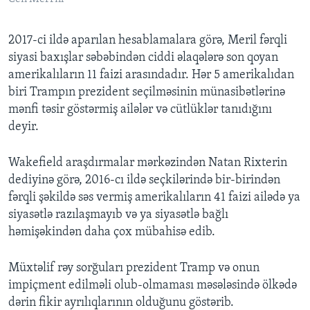
2017-ci ildə aparılan hesablamalara görə, Meril fərqli
siyasi baxışlar səbəbindən ciddi əlaqələrə son qoyan
amerikalıların 11 faizi arasındadır. Hər 5 amerikalıdan
biri Trampın prezident seçilməsinin münasibətlərinə
mənfi təsir göstərmiş ailələr və cütlüklər tanıdığını
deyir.
Wakefield araşdırmalar mərkəzindən Natan Rixterin
dediyinə görə, 2016-cı ildə seçkilərində bir-birindən
fərqli şəkildə səs vermiş amerikalıların 41 faizi ailədə ya
siyasətlə razılaşmayıb və ya siyasətlə bağlı
həmişəkindən daha çox mübahisə edib.
Müxtəlif rəy sorğuları prezident Tramp və onun
impiçment edilməli olub-olmaması məsələsində ölkədə
dərin fikir ayrılıqlarının olduğunu göstərib.