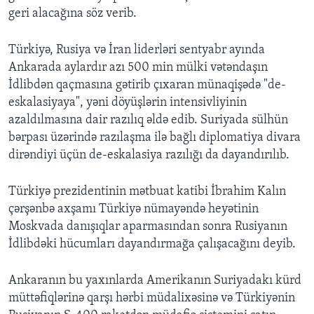
geri alacağına söz verib.
Türkiyə, Rusiya və İran liderləri sentyabr ayında
Ankarada aylardır azı 500 min mülki vətəndaşın
İdlibdən qaçmasına gətirib çıxaran münaqişədə "de-
eskalasiyaya", yəni döyüşlərin intensivliyinin
azaldılmasına dair razılıq əldə edib. Suriyada sülhün
bərpası üzərində razılaşma ilə bağlı diplomatiya divara
dirəndiyi üçün de-eskalasiya razılığı da dayandırılıb.
Türkiyə prezidentinin mətbuat katibi İbrahim Kalın
çərşənbə axşamı Türkiyə nümayəndə heyətinin
Moskvada danışıqlar aparmasından sonra Rusiyanın
İdlibdəki hücumları dayandırmağa çalışacağını deyib.
Ankaranın bu yaxınlarda Amerikanın Suriyadakı kürd
müttəfiqlərinə qarşı hərbi müdalixəsinə və Türkiyənin