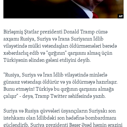
BIZI IZLƏYIN
Birləşmiş Ştatlar prezidenti Donald Tramp cümə
axşamı Rusiya, Suriya və İrana Suriyanın İdlib
Dillər
vilayətində mülki vətəndaşları öldürməmələri bərədə
xəbərdarlıq edib və "qırğının" qarşısını almaq üçün
Türkiyənin əlindən gələni etdiyini deyib.
"Rusiya, Suriya və İran İdlib vilayətində minlərlə
günasız vətəndaşı öldürür və ya öldürməyə hazırlaşır.
Bunu etməyin! Türkiyə bu qırğının qarşısını almağa
çalışır" - deyə, Tramp Twitter səhifəsində yazıb.
Suriya və Rusiya qüvvələri üsyançıların Suriyakı son
istehkamı olan İdlibdəki son hədəfinə bombardmanı
gücləndirib. Suriya prezidenti Bəşər Əsəd həmin ərazini