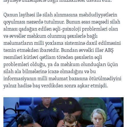
layihəyə düzəlişlərlə bağlı müzakirələr davam edir.
Qanun layihəsi ilə silah alınmasına məhdudiyyətlərin
qoyulması nəzərdə tutulmur. Bunun əsas məqsədi silah
alması qadağan edilən əqli-psixoloji problemləri olan
və əvvəllər məhkum olunmuş şəxslərlə bağlı
məlumatların milli yoxlama sisteminə daxil edilməsini
təmin etməkdən ibarətdir. Bundan əvvəlki illər ABŞ
rəsmiləri kütləvi qətliam törədən şəxslərin əqli
problemləri olduğu, ya da məhkum olunduqları üçün
silah ala bilmələrinə icazə olmadığını və bu
informasiyanın milli məlumat bazasına ötürülmədiyini
yalnız hadisə baş verdikdən sonra aşkar etmişdi.