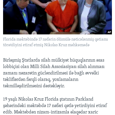
Florida məktəbində 17 nəfərin ölümülə nəticələnmiş qətiamı
törətdiyini etiraf etmiş Nikolas Kruz məhkəmədə
Birləşmiş Ştatlarda silah mülkiyət hüquqlarının əsas
lobbiçisi olan Milli Silah Assosiasiyası silah alınması
zamanı nəzarətin gücləndirilməsi ilə bağlı əvvəlki
təkliflərdən fərqli olaraq, yoxlamaların
təkmilləşdirilməsini dəstəkləyir.
19 yaşlı Nikolas Kruz Florida ştatının Parkland
şəhərindəki məktəbdə 17 nəfəri qətlə yetirdiyini etiraf
edib. Məktəbdən nizam-intizamla əlaqədar xaric