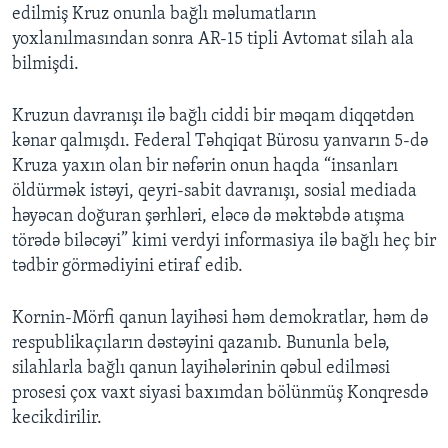
edilmiş Kruz onunla bağlı məlumatların
yoxlanılmasından sonra AR-15 tipli Avtomat silah ala
bilmişdi.
Kruzun davranışı ilə bağlı ciddi bir məqam diqqətdən
kənar qalmışdı. Federal Təhqiqat Bürosu yanvarın 5-də
Kruza yaxın olan bir nəfərin onun haqda “insanları
öldürmək istəyi, qeyri-sabit davranışı, sosial mediada
həyəcan doğuran şərhləri, eləcə də məktəbdə atışma
törədə biləcəyi” kimi verdyi informasiya ilə bağlı heç bir
tədbir görmədiyini etiraf edib.
Kornin-Mörfi qanun layihəsi həm demokratlar, həm də
respublikaçıların dəstəyini qazanıb. Bununla belə,
silahlarla bağlı qanun layihələrinin qəbul edilməsi
prosesi çox vaxt siyasi baxımdan bölünmüş Konqresdə
kecikdirilir.