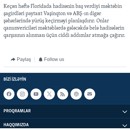
Keçən həftə Floridada hadisənin baş verdiyi məktəbin
şagirdləri paytaxt Vaşinqton və ABŞ-ın digər
şəhərlərində yürüş keçirməyi planlaşdırır. Onlar
qanunvericiləri məktəblərdə gələcəkdə belə hadisələrin
qarşısının alınması üçün ciddi addımlar atmağa çağırır.
Paylaş
Follow us
BIZI IZLƏYIN
PROQRAMLAR
HAQQIMIZDA