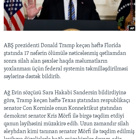
BIZI IZLƏYIN
Dillər
ABŞ prezidenti Donald Tramp keçən həftə Florida
ştatında 17 nəfərin ölümülə nəticələnmiş qətliamdan
sonra silah alan şəxslər haqda məlumatların
yoxlanması üçün federal systemin təkmilləşdirilməsi
səylərinə dəstək bildirib.
Ağ Evin sözçüsü Sara Hakabi Sandersin bildirdiyinə
görə, Tramp keçən həftə Texas ştatından respublikaçı
senator Con Korninlə onun Konnektikut ştatından
demokrat senator Kris Mörfi ilə birgə təqdim etdiyi
qanun layihəsini müzakirə edib. Uzun zamandır silah
əleyhdarı kimi tanınan senator Mörfi ilə təqdim edilmiş