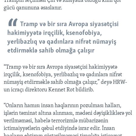
Trampın seçilməsi Çin və Rusiyada olduğu kimi qol
gücü qanununa əsaslanır.
Tramp və bir sıra Avropa siyasətçisi
hakimiyyətə irqçilik, ksenofobiya,
yerlibazlıq və qadınlara nifrət nümayiş
etdirməklə sahib olmağa çalışır
“Tramp və bir sıra Avropa siyasətçisi hakimiyyətə
irqçilik, ksenofobiya, yerlibazlıq və qadınlara nifrət
nümayiş etdirməklə sahib olmağa çalışır,” deyə HRW-
un icraçı direktoru Kennet Rot bildirib.
“Onların hamısı insan haqlarının pozulması halları,
işlərin təminat altına alınması, mədəni dəyişikliklərə yol
verilməməsi, habelə terrorizmlə mübarizənin
ictimaiyyətlərin qəbul etdiyində israr edir. İnsan