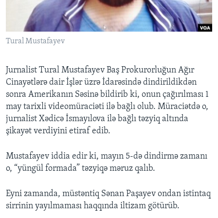
BIZI IZLƏYIN
Tural Mustafayev
Jurnalist Tural Mustafayev Baş Prokurorluğun Ağır
Dillər
Cinayətlərə dair İşlər üzrə İdarəsində dindirildikdən
sonra Amerikanın Səsinə bildirib ki, onun çağırılması 1
may tarixli videomüraciəti ilə bağlı olub. Müraciətdə o,
jurnalist Xədicə İsmayılova ilə bağlı təzyiq altında
şikayət verdiyini etiraf edib.
Mustafayev iddia edir ki, mayın 5-də dindirmə zamanı
o, “yüngül formada” təzyiqə məruz qalıb.
Eyni zamanda, müstəntiq Sənan Paşayev ondan istintaq
sirrinin yayılmaması haqqında iltizam götürüb.