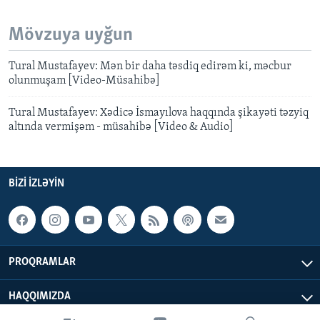
Mövzuya uyğun
Tural Mustafayev: Mən bir daha təsdiq edirəm ki, məcbur
olunmuşam [Video-Müsahibə]
Tural Mustafayev: Xədicə İsmayılova haqqında şikayəti təzyiq
altında vermişəm - müsahibə [Video & Audio]
BIZI IZLƏYIN
PROQRAMLAR
HAQQIMIZDA