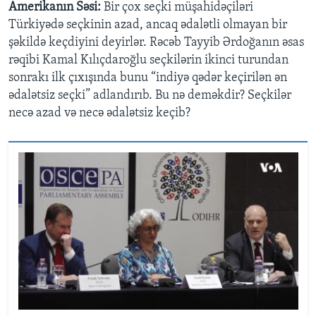
Amerikanın Səsi:
Bir çox seçki müşahidəçiləri
Türkiyədə seçkinin azad, ancaq ədalətli olmayan bir
şəkildə keçdiyini deyirlər. Rəcəb Tayyib Ərdoğanın əsas
rəqibi Kamal Kılıçdaroğlu seçkilərin ikinci turundan
sonrakı ilk çıxışında bunu “indiyə qədər keçirilən ən
ədalətsiz seçki” adlandırıb. Bu nə deməkdir? Seçkilər
necə azad və necə ədalətsiz keçib?