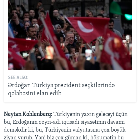
SEE ALSO:
Ərdoğan Türkiyə prezident seçkilərində
qələbəsini elan edib
Neytan Kohlenberq:
Türkiyənin yaxın gələcəyi üçün
bu, Erdoğanın qeyri-adi iqtisadi siyasətinin davamı
deməkdir ki, bu, Türkiyənin valyutasına çox böyük
ziyan vurub. Yəni biz çox güman ki, hökumətin bu