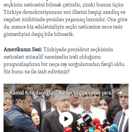
seçkinin nəticəsini bilmək çətindir, çünki bunun üçün
Türkiyə demokratiyasının son illərini həqiqi azadlıq və
rəqabət mühitində yenidən yaşamaq lazımdır. Ona görə
də, məncə biz ədalətsizliyin seçki nəticəsinə necə təsir
göstərdiyini dəqiq bilə bilmərik.
Amerikanın Səsi:
Türkiyədə prezident seçkisinin
nəticələri müxalif namizədin irəli olduğunu
proqnozlaşdıran bir neçə rəy sorğularından fərqli oldu.
Siz bunu nə ilə izah edirsiniz?
Kamal Kılıçdaroğlu: “Bu seçki çox çətin şəraitdə keçən seçkidir”
by
Amerikanın Səsi
No media source currently available