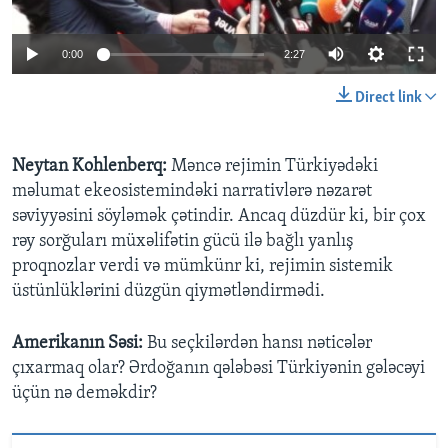
0:00
2:27
Direct link
Neytan Kohlenberq:
Məncə rejimin Türkiyədəki
məlumat ekeosistemindəki narrativlərə nəzarət
səviyyəsini söyləmək çətindir. Ancaq düzdür ki, bir çox
rəy sorğuları müxəlifətin gücü ilə bağlı yanlış
proqnozlar verdi və mümkünr ki, rejimin sistemik
üstünlüklərini düzgün qiymətləndirmədi.
Amerikanın Səsi:
Bu seçkilərdən hansı nəticələr
çıxarmaq olar? Ərdoğanın qələbəsi Türkiyənin gələcəyi
üçün nə deməkdir?