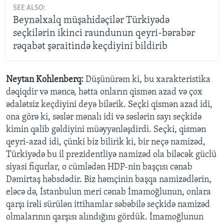
SEE ALSO:
Beynəlxalq müşahidəçilər Türkiyədə
seçkilərin ikinci raundunun qeyri-bərabər
rəqabət şəraitində keçdiyini bildirib
Neytan Kohlenberq:
Düşünürəm ki, bu xarakteristika
dəqiqdir və məncə, hətta onların qismən azad və çox
ədalətsiz keçdiyini deyə bilərik. Seçki qismən azad idi,
ona görə ki, səslər mənalı idi və səslərin sayı seçkidə
kimin qalib gəldiyini müəyyənləşdirdi. Seçki, qismən
qeyri-azad idi, çünki biz bilirik ki, bir neçə namizəd,
Türkiyədə bu il prezidentliyə namizəd ola biləcək güclü
siyasi fiqurlar, o cümlədən HDP-nin başçısı cənab
Dəmirtaş həbsdədir. Biz həmçinin başqa namizədlərin,
eləcə də, İstanbulun meri cənab İmamoğlunun, onlara
qarşı irəli sürülən ittihamlar səbəbilə seçkidə namizəd
olmalarının qarşısı alındığını gördük. İmamoğlunun