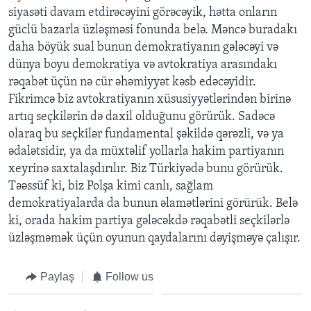
siyasəti davam etdirəcəyini görəcəyik, hətta onların
güclü bazarla üzləşməsi fonunda belə. Məncə buradakı
daha böyük sual bunun demokratiyanın gələcəyi və
dünya boyu demokratiya və avtokratiya arasındakı
rəqabət üçün nə cür əhəmiyyət kəsb edəcəyidir.
Fikrimcə biz avtokratiyanın xüsusiyyətlərindən birinə
artıq seçkilərin də daxil olduğunu görürük. Sadəcə
olaraq bu seçkilər fundamental şəkildə qərəzli, və ya
ədalətsidir, ya da müxtəlif yollarla hakim partiyanın
xeyrinə saxtalaşdırılır. Biz Türkiyədə bunu görürük.
Təəssüf ki, biz Polşa kimi canlı, sağlam
demokratiyalarda da bunun əlamətlərini görürük. Belə
ki, orada hakim partiya gələcəkdə rəqabətli seçkilərlə
üzləşməmək üçün oyunun qaydalarını dəyişməyə çalışır.
Paylaş
Follow us