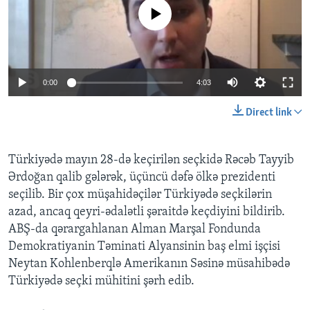
No media source currently available
BIZI IZLƏYIN
0:00
4:03
Dillər
Direct link
Türkiyədə mayın 28-də keçirilən seçkidə Rəcəb Tayyib
Ərdoğan qalib gələrək, üçüncü dəfə ölkə prezidenti
seçilib. Bir çox müşahidəçilər Türkiyədə seçkilərin
azad, ancaq qeyri-ədalətli şəraitdə keçdiyini bildirib.
ABŞ-da qərargahlanan Alman Marşal Fondunda
Demokratiyanin Təminati Alyansinin baş elmi işçisi
Neytan Kohlenberqlə Amerikanın Səsinə müsahibədə
Türkiyədə seçki mühitini şərh edib.