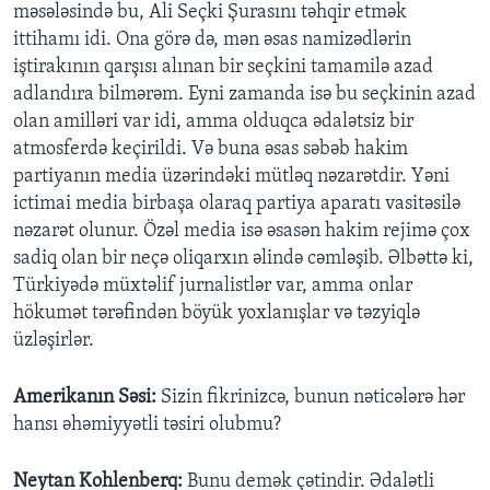
məsələsində bu, Ali Seçki Şurasını təhqir etmək
ittihamı idi. Ona görə də, mən əsas namizədlərin
iştirakının qarşısı alınan bir seçkini tamamilə azad
adlandıra bilmərəm. Eyni zamanda isə bu seçkinin azad
olan amilləri var idi, amma olduqca ədalətsiz bir
atmosferdə keçirildi. Və buna əsas səbəb hakim
partiyanın media üzərindəki mütləq nəzarətdir. Yəni
ictimai media birbaşa olaraq partiya aparatı vasitəsilə
nəzarət olunur. Özəl media isə əsasən hakim rejimə çox
sadiq olan bir neçə oliqarxın əlində cəmləşib. Əlbəttə ki,
Türkiyədə müxtəlif jurnalistlər var, amma onlar
hökumət tərəfindən böyük yoxlanışlar və təzyiqlə
üzləşirlər.
Amerikanın Səsi:
Sizin fikrinizcə, bunun nəticələrə hər
hansı əhəmiyyətli təsiri olubmu?
Neytan Kohlenberq:
Bunu demək çətindir. Ədalətli