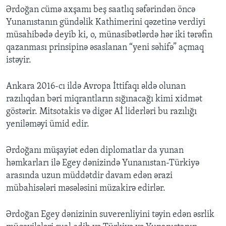
Ərdoğan cümə axşamı beş saatlıq səfərindən öncə
Yunanıstanın gündəlik Kathimerini qəzetinə verdiyi
müsahibədə deyib ki, o, münasibətlərdə hər iki tərəfin
qazanması prinsipinə əsaslanan “yeni səhifə” açmaq
istəyir.
Ankara 2016-cı ildə Avropa İttifaqı əldə olunan
razılıqdan bəri miqrantların sığınacağı kimi xidmət
göstərir. Mitsotakis və digər Aİ liderləri bu razılığı
yeniləməyi ümid edir.
Ərdoğanı müşayiət edən diplomatlar da yunan
həmkarları ilə Egey dənizində Yunanıstan-Türkiyə
arasında uzun müddətdir davam edən ərazi
mübahisələri məsələsini müzakirə edirlər.
Ərdoğan Egey dənizinin suverenliyini təyin edən əsrlik