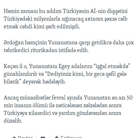
Həmin zamanı bu addım Türkiyənin Aİ-nin diqqətini
Türkiyədəki milyonlarla sığınacaq axtaran şəxsə cəlb
etmək cəhdi kimi şərh edilmişdi.
Ərdoğan həmçinin Yunanıstana qarşı getdikcə daha çox
təhrikedici ritorikadan istifadə edib.
Keçən il o, Yunanıstanı Egey adalarını “işğal etməkdə”
günahlandırıb və “Dediyimiz kimi, bir gecə qəfil gələ
bilərik” deyərək hədələyib.
Ancaq münasibətlər fevral ayında Yunanıstan ən azı 50
min insanın ölümü ilə nəticələnən zəlzələdən sonra
Türkiyəyə xilasedici və yardım göndərəndən sonra
düzəlib.