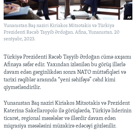
BIZI IZLƏYIN
Yunanıstan Baş naziri Kiriakos Mitsotakis və Türkiyə
Prezidenti Rəcəb Tayyib Ərdoğan. Afina, Yunanıstan. 20
sentyabr, 2023.
Dillər
Türkiyə Prezidenti Rəcəb Tayyib Ərdoğan cümə axşamı
Afinaya səfər edir. Yaxından izlənilən bu görüş illərlə
davam edən gərginlikdən sonra NATO müttəfiqləri və
tarixi rəqiblər arasında “yeni səhifəyə” cəhd kimi
qiymətləndirilir.
Yunanıstan Baş naziri Kiriakos Mitsotakis və Prezident
Katerina Sakellaropolo ilə görüşlərdə, Türkiyə liderinin
ticarət, regional məsələlər və illərdir davam edən
miqrasiya məsələsini müzakirə edəcəyi gözlənilir.