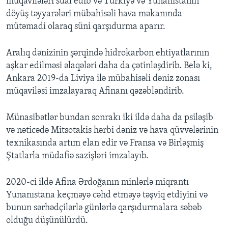
müqavilələri sual edib və Türkiyə və Yunanıstanın
döyüş təyyarələri mübahisəli hava məkanında
mütəmadi olaraq süni qarşıdurma aparır.
Aralıq dənizinin şərqində hidrokarbon ehtiyatlarının
aşkar edilməsi əlaqələri daha da çətinləşdirib. Belə ki,
Ankara 2019-da Liviya ilə mübahisəli dəniz zonası
müqaviləsi imzalayaraq Afinanı qəzəbləndirib.
Münasibətlər bundan sonrakı iki ildə daha da psiləşib
və nəticədə Mitsotakis hərbi dəniz və hava qüvvələrinin
texnikasında artım elan edir və Fransa və Birləşmiş
Ştatlarla müdafiə sazişləri imzalayıb.
2020-ci ildə Afina Ərdoğanın minlərlə miqrantı
Yunanıstana keçməyə cəhd etməyə təşviq etdiyini və
bunun sərhədçilərlə günlərlə qarşıdurmalara səbəb
olduğu düşünülürdü.