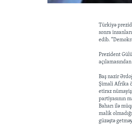
Türkiyə prezid
sonra insanlar
edib. “Demokra
Prezident Gülü
açılamasından 
Baş nazir Ərdo
Şimali Afrika 
etiraz nümayiş
partiyasının m
Baharı ilə müq
malik olmadığın
güzəştə getməy