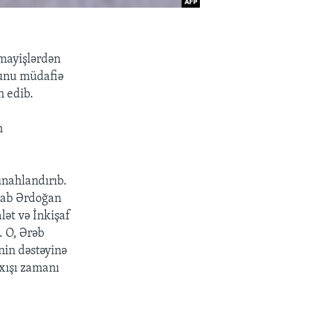
ümayişlərdən
qunu müdafiə
n edib.
n
ünahlandırıb.
ənab Ərdoğan
lət və İnkişaf
. O, Ərəb
nin dəstəyinə
ıxışı zamanı