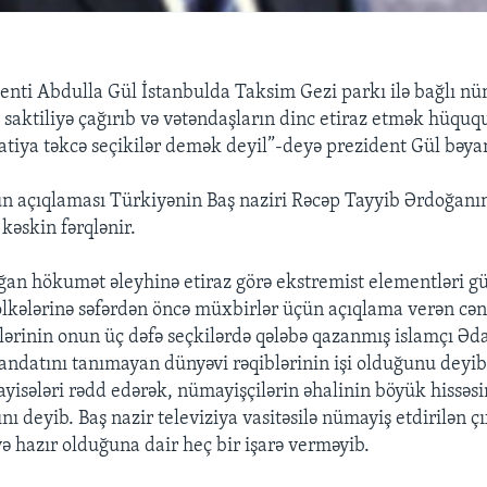
enti Abdulla Gül İstanbulda Taksim Gezi parkı ilə bağlı n
ı saktiliyə çağırıb və vətəndaşların dinc etiraz etmək hüqu
tiya təkcə seçikilər demək deyil”-deyə prezident Gül bəya
n açıqlaması Türkiyənin Baş naziri Rəcəp Tayyib Ərdoğanı
kəskin fərqlənir.
ğan hökumət əleyhinə etiraz görə ekstremist elementləri g
ölkələrinə səfərdən öncə müxbirlər üçün açıqlama verən c
lərinin onun üç dəfə seçkilərdə qələbə qazanmış islamçı Əda
andatını tanımayan dünyəvi rəqiblərinin işi olduğunu deyib
ayisələri rədd edərək, nümayişçilərin əhalinin böyük hissəsi
ı deyib. Baş nazir televiziya vasitəsilə nümayiş etdirilən ç
ə hazır olduğuna dair heç bir işarə verməyib.