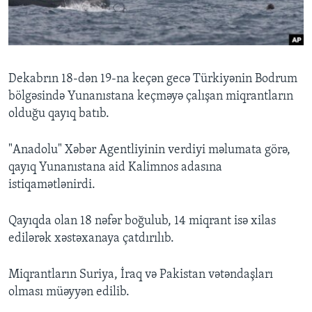
BIZI IZLƏYIN
Dekabrın 18-dən 19-na keçən gecə Türkiyənin Bodrum
bölgəsində Yunanıstana keçməyə çalışan miqrantların
Dillər
olduğu qayıq batıb.
"Anadolu" Xəbər Agentliyinin verdiyi məlumata görə,
qayıq Yunanıstana aid Kalimnos adasına
istiqamətlənirdi.
Qayıqda olan 18 nəfər boğulub, 14 miqrant isə xilas
edilərək xəstəxanaya çatdırılıb.
Miqrantların Suriya, İraq və Pakistan vətəndaşları
olması müəyyən edilib.