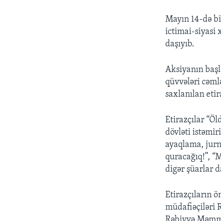
Mayın 14-də bi
ictimai-siyasi 
daşıyıb.
Aksiyanın başl
qüvvələri cəmlə
saxlanılan etir
Etirazçılar “Öl
dövləti istəmir
ayaqlama, jurna
quracağıq!”, “
digər şüarlar d
Etirazçıların ö
müdafiəçiləri 
Rəbiyyə Məmmə