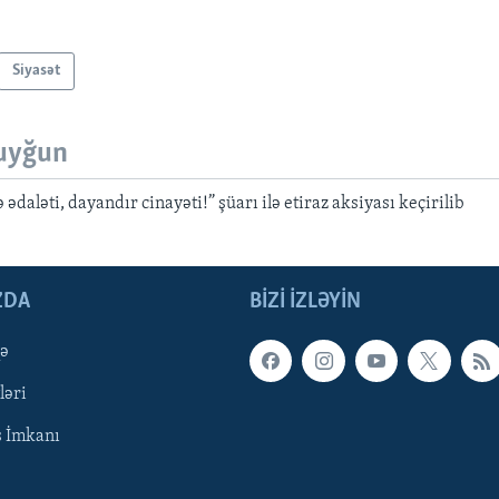
Siyasət
uyğun
daləti, dayandır cinayəti!” şüarı ilə etiraz aksiyası keçirilib
ZDA
BIZI IZLƏYIN
qə
ləri
ş İmkanı