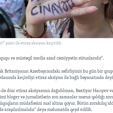
” şüarı ilə etiraz aksiyası keçirilib
üququ və müstəqil media azad cəmiyyətin sütunlarıdır".
k Britaniyanın Azərbaycandakı səfirliyinin bu gün bir qrup
anında keçirdiyi etiraz aksiyası ilə bağlı bəyanatında deyil
-də dinc etiraz aksiyasının dağıdılması, Bəxtiyar Hacıyev v
 bloger və jurnalistlərin son zamanlar məruz qaldığı zora
üquqların müdafiəsini sual altına qoyur. Bütün zorakılıq idd
ldə araşdırılmalıdır" deyə məlumatda qeyd edilib.