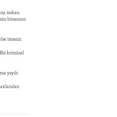
asına imkan
inin binasının
lət istəmir.
Biz kriminal
ama yayıb.
saxlanılan