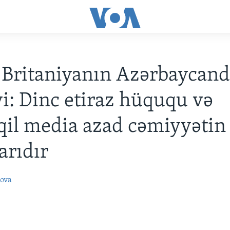
Britaniyanın Azərbaycand
iyi: Dinc etiraz hüququ və
il media azad cəmiyyətin
arıdır
ova