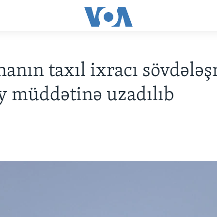
anın taxıl ixracı sövdələ
y müddətinə uzadılıb