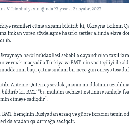
na V. İstanbul yaxınlığında Kilyosda. 2 noyabr, 2022.
kiyə rəsmiləri cümə axşamı bildirib ki, Ukrayna txılının Q
cına imkan verən sövdələşmə hazırkı şərtlər altında əlavə dö
ılıb.
Ukraynaya hərbi müdaxiləsi səbəbilə dayandırılan taxıl ixr
n vermək məqsədilə Türkiyə və BMT-nin vasitəçiliyi ilə əld
müddətinin başa çatmasındam bir neçə gün öncəyə təsadüf
tibi Antonio Quterreş sövdələşmənin müddətinin uzadılmas
 bildirib ki, BMT “bu mühüm təchizat xəttinin asanlıqla fəa
əmin etməyə sadiqdir”.
i, BMT həmçinin Rusiyadan ərzaq və gübrə ixracını təmin ed
ləri də aradan qaldırmağa sadiqdir.