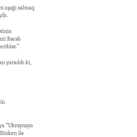
ni aşağı salmaq
yib.
tinin
nti Rəcəb
riblər.”
an yaradıb ki,
nin
siya “Ukraynaya
Blinken ilə