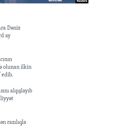
ara Dəniz
rd ay
acının
ə olunan ilkin
 edib.
ını alqışlayıb
liyyət
ən razılıqla