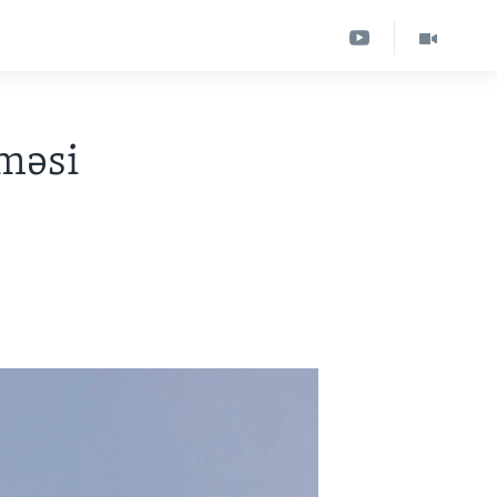
şməsi