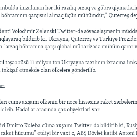
tanbulda imzalanan hər iki razılıq ərzaq və gübrə qiymətləri
q böhranının qarşısınl almaq üçün mühümdür,” Quterreş de
denti Volodimir Zelenski Twitter-də sövədələşmənin müddə
çıqlayaraq bildirib ki, Ukrayna, Quterreş və Türkiyə Prezide
 “ərzaq böhranına qarşı qlobal mübarizədə mühüm qərar ve
ıl təşəbbüsü 11 milyon ton Ukryayna taxılının ixracına imk
 inkişaf etməkdə olan ölkələrə göndərilib.
rı
əri cümə axşamı ölkənin bir neçə hissəsinə raket zərbələri
ildirib. Hədəflər arasında qaz obyektləri var.
aziri Dmitro Kuleba cümə axşamı Twitter-də bildirib ki, Ru
 raket hücumu” etdiyi bir vaxt o, ABŞ Dövlət katibi Antoni 