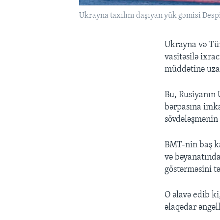
Ukrayna taxılını daşıyan yük gəmisi Despi
Ukrayna və Tür
vasitəsilə ixra
müddətinə uzad
Bu, Rusiyanın 
bərpasına imka
sövdələşmənin 
BMT-nin baş ka
və bəyanatında
göstərməsini t
O əlavə edib k
əlaqədar əngəl