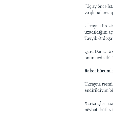
“Üç ay öncə İs
və qlobal ərza
Ukrayna Prezi
uzadıldığını a
Tayyib Ərdoğan
Qara Dəniz Tax
onun üçdə ikisi
Raket hücumla
Ukrayna rəsmil
endirildiyini b
Xarici işlər n
növbəti kütləvi