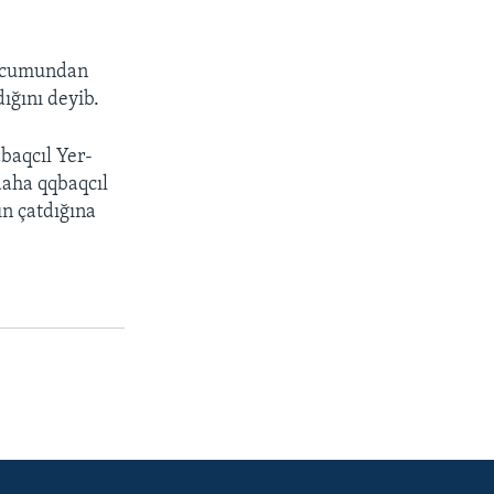
 hücumundan
ığını deyib.
abaqcıl Yer-
daha qqbaqcıl
n çatdığına