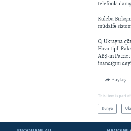
telefonla danış
Kuleba Birləşm
müdaifə sistem
O, Ukrayna qüv
Hava tipli Rak
ABŞ-ın Patriot
inandığını dey
Paylaş
This item is part of
Dünya
Uk